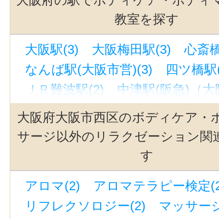
教室を探す
大阪駅(3)
大阪梅田駅(3)
心斎橋
なんば駅(大阪市営)(3)
四ツ橋駅(
ＪＲ難波駅(2)
中津駅(阪急)（大阪
西大橋駅(2)
大阪難波駅(2)
長堀
大阪府大阪市西区のボディケア・
梅田駅(1)
大阪城北詰駅(1)
新大
サージ以外のリラクゼーション関
中百舌鳥駅(南海)(泉北)(1)
十三駅
す
中崎町駅(1)
北野田駅(1)
弁天町
アロマ(2)
アロマテラピー検定(2
南方駅(大阪)(1)
なかもず駅(大阪市
リフレクソロジー(2)
マッサージ
塚本駅(1)
本町駅(1)
狭山駅(1)