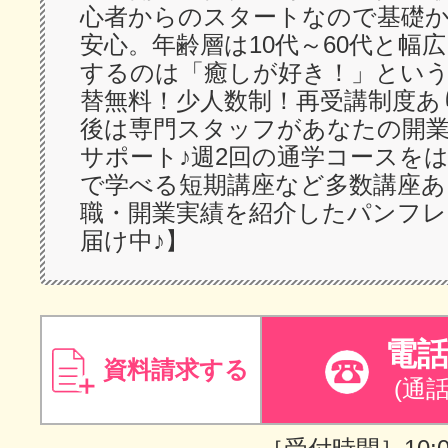
心者からのスタートなので基礎
安心。年齢層は10代～60代と幅
するのは「癒しが好き！」とい
替無料！少人数制！再受講制度あ
後は専門スタッフがあなたの開
サポート♪週2回の通学コースをは
で学べる短期講座など多数講座あ
職・開業実績を紹介したパンフ
届け中♪】
電
資料請求する
(通