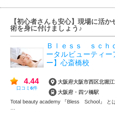
【初心者さんも安心】現場に活か
術を身に付けましょう♪
Ｂｌｅｓｓ ｓｃｈｏ
ータルビューティー
ー】心斎橋校
4.44
大阪府大阪市西区北堀江1-6
口コミ
6
件
大阪府・四ツ橋駅
Total beauty academy 『Bless School』 と
…