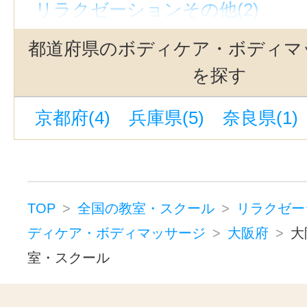
リラクゼーションその他(2)
九条駅(大阪)(1)
西中島南方駅(1)
北浜駅(大阪)(1)
朝潮橋駅(1)
松
都道府県のボディケア・ボディマ
桜川駅(大阪)(1)
淀屋橋駅(1)
東
を探す
京橋駅(大阪)(1)
西長堀駅(1)
寝
京都府(4)
兵庫県(5)
奈良県(1)
TOP
全国の教室・スクール
リラクゼー
ディケア・ボディマッサージ
大阪府
大
室・スクール