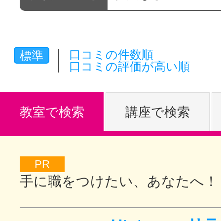
体験レッス
口コミの件数順
標準
やりたいこ
口コミの評価が高い順
特集をみる
教室で検索
講座で検索
グッドスク
PR
手に職をつけたい、あなたへ！
掲載のお問