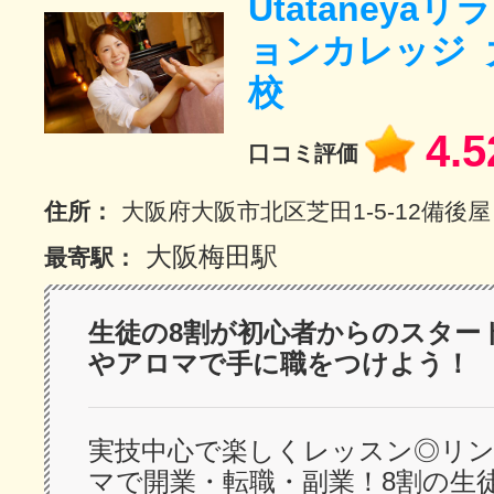
Utataneya
ョンカレッジ 
サイトマッ
校
4.5
口コミ評価
住所：
大阪府大阪市北区芝田1-5-12備後
大阪梅田駅
最寄駅：
生徒の8割が初心者からのスター
やアロマで手に職をつけよう！
実技中心で楽しくレッスン◎リ
マで開業・転職・副業！8割の生