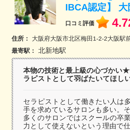
IBCA認定】 
サイトマッ
4.7
口コミ評価
住所：
大阪府大阪市北区梅田1-2-2大阪駅前
北新地駅
最寄駅：
本物の技術と最上級の心づかい★
ラピストとして羽ばたいてほし
セラピストとして働きたい人は
手を求めているサロンも多い。
多くのサロンではスクールの卒
力として使えないという理由で