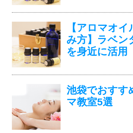
【アロマオイ
み方】ラベン
を身近に活用
池袋でおすす
マ教室5選