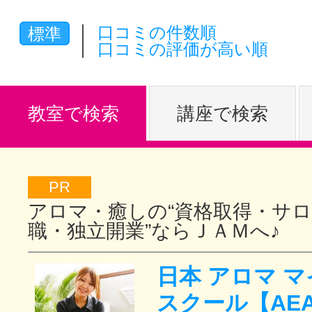
体験レッス
口コミの件数順
標準
口コミの評価が高い順
やりたいこ
教室で検索
講座で検索
特集をみる
PR
アロマ・癒しの“資格取得・サ
グッドスク
職・独立開業”ならＪＡＭへ♪
日本 アロマ 
掲載のお問
スクール【AE