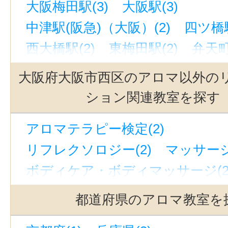
大阪梅田駅(3)
大阪駅(3)
中津駅(阪急)（大阪）(2)
四ツ橋駅
西大橋駅(2)
東梅田駅(2)
弁天町
南方駅(大阪)(1)
中百舌鳥駅(南海)(
大阪府大阪市西区のアロマ以外の
九条駅(大阪)(1)
西中島南方駅(1)
ション関連教室を探す
なかもず駅(大阪市営)(1)
朝潮橋駅
アロマテラピー検定(2)
大阪難波駅(1)
桜川駅(大阪)(1)
リフレクソロジー(2)
マッサージ
なんば駅(大阪市営)(1)
西長堀駅(
ボディケア・ボディマッサージ(2
西梅田駅(1)
梅田駅(1)
ＪＲ難波
リラクゼーションその他(2)
新大阪駅(1)
心斎橋駅(1)
中崎町
都道府県のアロマ教室を