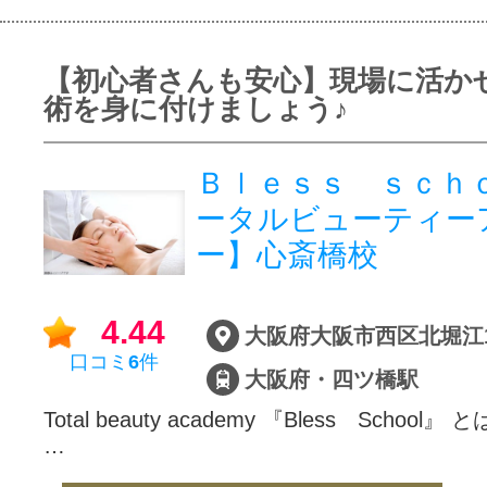
【初心者さんも安心】現場に活か
術を身に付けましょう♪
Ｂｌｅｓｓ ｓｃｈｏ
ータルビューティー
ー】心斎橋校
4.44
大阪府大阪市西区北堀江1-6
口コミ
6
件
大阪府・四ツ橋駅
Total beauty academy 『Bless School』 と
…