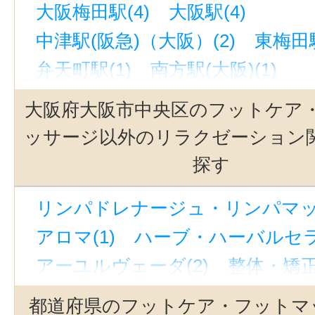
大阪梅田駅(4)
大阪駅(4)
中津駅(阪急)（大阪）(2)
東梅田駅
弁天町駅(1)
南方駅(大阪)(1)
中百舌鳥駅(南海)(泉北)(1)
九条駅
大阪府大阪市中央区のフットケア
西中島南方駅(1)
なかもず駅(大阪
ッサージ以外のリラクゼーション
朝潮橋駅(1)
大阪難波駅(1)
心斎
探す
北新地駅(1)
なんば駅(大阪市営)(
リンパドレナージュ・リンパマッサ
長堀橋駅(1)
西梅田駅(1)
梅田駅
アロマ(1)
ハーブ・ハーバルセラ
ＪＲ難波駅(1)
松屋町駅(1)
新大
アーユルヴェーダ(2)
整体・矯正(
中崎町駅(1)
リフレクソロジー(4)
ヒーリング
都道府県のフットケア・フットマ