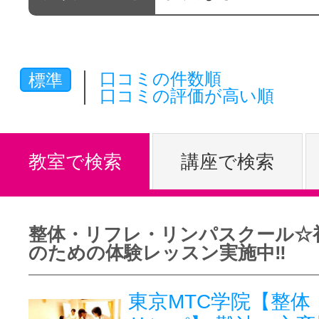
体験レッス
口コミの件数順
標準
やりたいこ
口コミの評価が高い順
特集をみる
教室で検索
講座で検索
グッドスク
整体・リフレ・リンパスクール☆
のための体験レッスン実施中‼
掲載のお問
東京MTC学院【整体