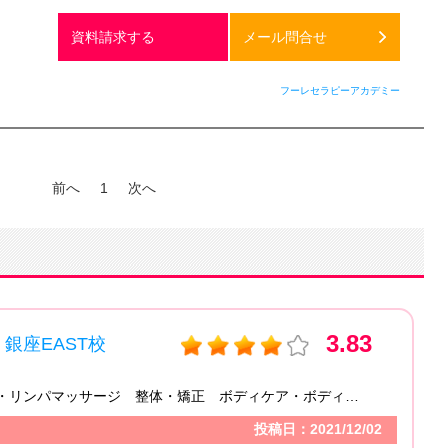
資料請求する
メール問合せ
フーレセラピーアカデミー
前へ
1
次へ
3.83
EAST校
フ
エリ
リンパドレナージュ・リンパマッサージ 整体・矯正 ボディケア・ボディマ...
受講
投稿日：2021/12/02
コ