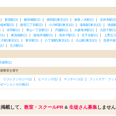
新宿駅(3)
飯田橋駅(2)
神田駅(東京)(2)
御茶ノ水駅(2)
吉祥寺駅(2
徒町駅(2)
新宿三丁目駅(2)
小川町駅(東京)(2)
湯島駅(東京)(2)
池袋駅
)
赤羽駅(1)
青山一丁目駅(1)
戸越駅(1)
大森海岸駅(1)
九段下駅(1
1)
東池袋駅(1)
築地市場駅(1)
高井戸駅(1)
北千住駅(1)
上野広小
子駅(東京)(1)
東京駅(1)
八丁堀駅(東京)(1)
大山駅(東京)(1)
荏原中延駅
1)
立川駅(1)
茨城県(1)
関連教室を探す
リフレクソロジー(1)
ヒーリング(1)
マッサージ(1)
フットケア・フット
ゼーションその他(1)
に掲載して、
教室・スクールPR
&
生徒さん募集
しませ