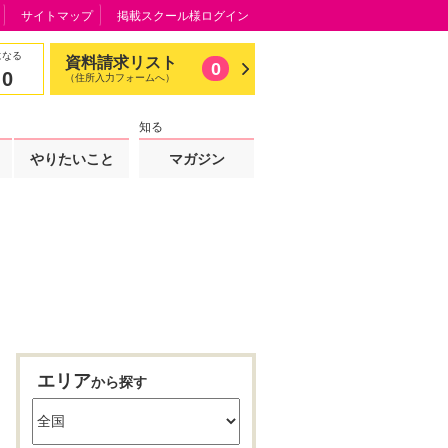
サイトマップ
掲載スクール様ログイン
になる
資料請求リスト
0
0
（住所入力フォームへ）
知る
やりたいこと
マガジン
エリア
から探す