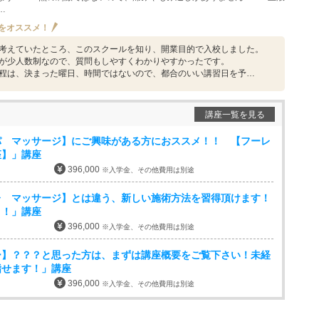
…
をオススメ！
考えていたところ、このスクールを知り、開業目的で入校しました。
が少人数制なので、質問もしやすくわかりやすかったです。
程は、決まった曜日、時間ではないので、都合のいい講習日を予…
講座一覧を見る
パ マッサージ】にご興味がある方におススメ！！ 【フーレ
座】」講座
396,000
※入学金、その他費用は別途
レ マッサージ】とは違う、新しい施術方法を習得頂けます！
！！」講座
396,000
※入学金、その他費用は別途
ー】？？？と思った方は、まずは講座概要をご覧下さい！未経
指せます！」講座
396,000
※入学金、その他費用は別途