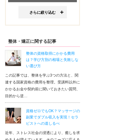
さらに絞り込む
整体・矯正に関する記事
整体の資格取得にかかる費用
は？学び方別の相場と失敗しな
い選び方
この記事では、整体を学ぶ3つの方法と、関
連する国家資格の費用を整理。受講料以外に
かかるお金や契約前に聞いておきたい質問、
目的から逆…
資格ゼロでもOK？マッサージの
副業でダブル収入を実現！セラ
ピストへの道しるべ
近年、ストレス社会の浸透により、癒しを求
める人が増えています。そのニーズに応える