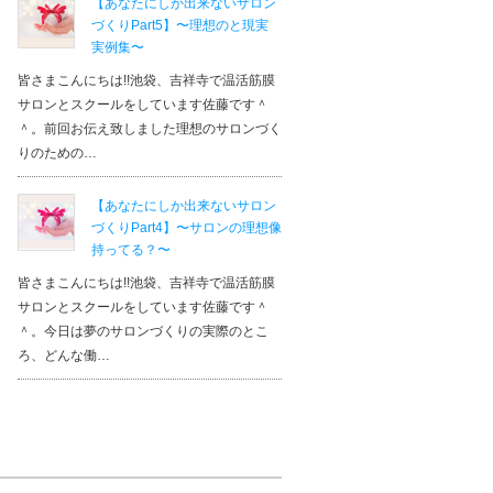
【あなたにしか出来ないサロン
入校した当初はフーレセラピーを学ぶのはお稽古事のよう
づくりPart5】〜理想のと現実
校から一年以内であれば自分が納得するまで練習に参加で
実例集〜
協会員登録することで再度何度でも授業に参加でき勉強を
ロ...
（もっと見る）
皆さまこんにちは!!池袋、吉祥寺で温活筋膜
のフ...さん
サロンとスクールをしています佐藤です＾
＾。前回お伝え致しました理想のサロンづく
りのための…
【あなたにしか出来ないサロン
づくりPart4】〜サロンの理想像
持ってる？〜
皆さまこんにちは!!池袋、吉祥寺で温活筋膜
サロンとスクールをしています佐藤です＾
＾。今日は夢のサロンづくりの実際のとこ
ろ、どんな働…