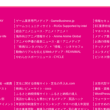
AY
ゲーム業界専門メディア - GameBusiness.jp
情報セキュリテ
ゲームコミュニティサイト - RUGs Supported by intel
EC業界特化
総合アニメニュース - アニメ！アニメ！
マネースキ
life
海外向けアニメ情報サイト - Anime Anime Global
メディア業界紙 
アニメや声優の最新ニュース - 超！アニメディア
お酒の情報サイ
「映画/エンタメ/セレブ」×「情報」 - シネマカフェ
テックメディア
動物のリアルを伝えるWebメディア - REANIMAL
エンタメビジ
やわらかスポーツニュース - CYCLE
ビジネス情
- e燃費
芝生に関する情報サイト - 芝生の手入れ.com
次世代型マ
ドテスト
映画レビューサイト - coco
趣味・資格
ふるさと納税情報サイト - ふるさと納税の達人
WordPr
ン部
英語から暮らしを豊かにするメディア - 英語ハック
ウォーター
ーテイメント
年賀状印刷激安サイトランキング - マネーの達人年賀状
おすすめの
中古車車買取・車購入の情報メディア - 安心車マガジン
良質な動画配