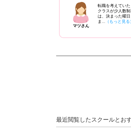
感覚でしたが、入
転職を考えていたとこ
ること、卒業後、
クラスが少人数制なの
けられること、サ
は、決まった曜日、時
ま...
（もっと見る）
マツさん
最近閲覧したスクールとお