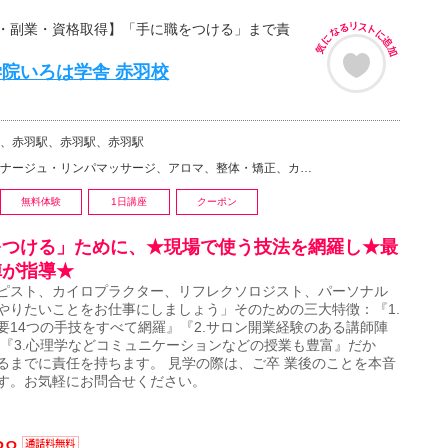
・副業・資格取得】「手に職をつける」まで責
院いろは学舎 赤羽校
、赤羽駅、赤羽駅、赤羽駅
リンパマッサージ、アロマ、整体・矯正、カイロプラクティック、柔道整復師、推拿（すいな）、リフレクソロ…
無料体験
1日講座
クーポン
をつける」ために、★現場で使う技法を網羅し★最
陣が指導★
ピスト、カイロプラクター、リフレクソロジスト、パーソナル
やりたいことをお仕事にしましょう」そのための三大特徴：『1.
要14つの手技をすべて網羅』『2.サロン開業経験のある講師陣
 『3.心理学などコミュニケーションなどの授業も豊富』だか
るまでに責任を持ちます。 見学の際は、ご卒 業後のことを本音
す。お気軽にお問合せください。