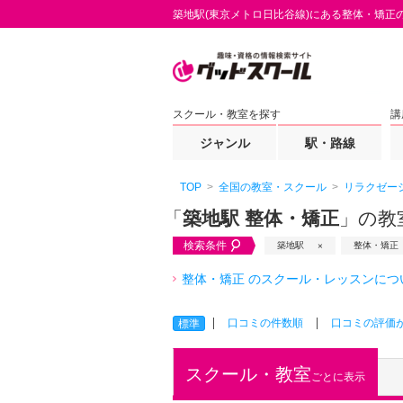
築地駅(東京メトロ日比谷線)にある整体・矯正
スクール・教室を探す
講
ジャンル
駅・路線
TOP
全国の教室・スクール
リラクゼー
「
築地駅 整体・矯正
」の教
検索条件
築地駅
整体・矯正
整体・矯正 のスクール・レッスンにつ
口コミの件数順
口コミの評価
標準
スクール・教室
ごとに表示