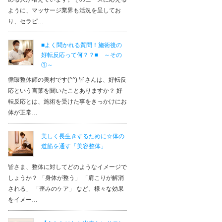
ように、マッサージ業界も活況を呈してお
り、セラピ…
■よく聞かれる質問！施術後の
好転反応って何？？■ ～その
①～
循環整体師の奥村です(^^) 皆さんは、好転反
応という言葉を聞いたことありますか？ 好
転反応とは、施術を受けた事をきっかけにお
体が正常…
美しく長生きするために☆体の
道筋を通す「美容整体」
皆さま、整体に対してどのようなイメージで
ーレセラピーアカデミー 銀座EAST校
しょうか？ 「身体が整う」 「肩こりが解消
ア：
東京都
される」 「歪みのケア」 など、様々な効果
カテゴリ：
マッサージ 健康法
をイメー…
メント