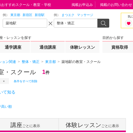
のおすすめスクール・教室・学校
掲載お申込み
掲載のお問い合わせ
例）
東京都
新宿区
新宿駅
例）
まつエク
マッサージ
気
座・レッスンを探す
目的から探す
通学講座
通信講座
体験レッスン
資格取得
ション関連
整体・矯正
東京都
築地駅の教室・スクール
室・スクール
1
件
条件をすべて削除
いて知る
が高い順
講座
体験レッスン
ごとに表示
ごとに表示