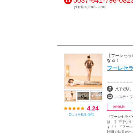
0037-641-796-082
[受付時間] 8:00～22:00
【フーレセラ
なる！
フーレセラ
八丁堀駅、
エステ・フェイシャル
4.24
無料体験
口コミを見る (2件)
『フーレセラピ
は、手で行なう
す！！ 『フー
時間で結果が出