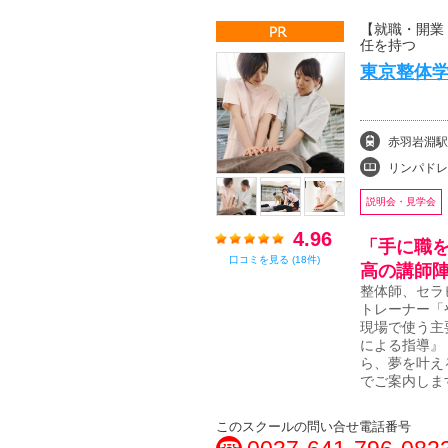
【就職・開業
任を持つ
東京整体学
赤羽岩淵駅
リンパドレナージュ・
説明会・見学会
4.96
「手に職
口コミを見る (18件)
高の講師
整体師、セラ
トレーナー「
現場で使う主
による指導』
ら、夢を叶え
でご案内しま
このスクールの問い合せ電話番号