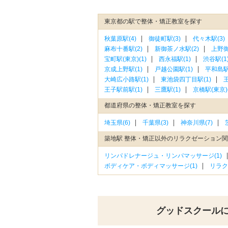
東京都の駅で整体・矯正教室を探す
秋葉原駅(4)
御徒町駅(3)
代々木駅(3)
麻布十番駅(2)
新御茶ノ水駅(2)
上野御
宝町駅(東京)(1)
西永福駅(1)
渋谷駅(1
京成上野駅(1)
戸越公園駅(1)
平和島駅(
大崎広小路駅(1)
東池袋四丁目駅(1)
王
王子駅前駅(1)
三鷹駅(1)
京橋駅(東京)(
都道府県の整体・矯正教室を探す
埼玉県(6)
千葉県(3)
神奈川県(7)
築地駅 整体・矯正以外のリラクゼーション
リンパドレナージュ・リンパマッサージ(1)
ボディケア・ボディマッサージ(1)
リラク
グッドスクール