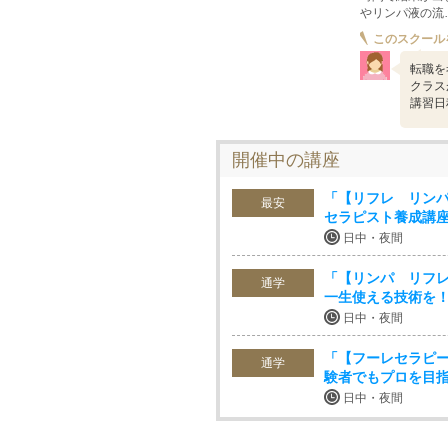
やリンパ液の流
このスクール
転職を
クラス
講習日
開催中の講座
「【リフレ リン
最安
セラピスト養成講
日中・夜間
「【リンパ リフ
通学
一生使える技術を
日中・夜間
「【フーレセラピ
通学
験者でもプロを目
日中・夜間