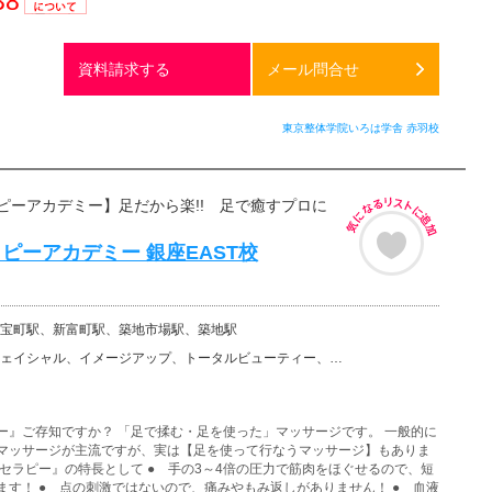
38
通話料
無料
資料請求する
メール問合せ
東京整体学院いろは学舎 赤羽校
ピーアカデミー】足だから楽!! 足で癒すプロに
ピーアカデミー 銀座EAST校
宝町駅、新富町駅、築地市場駅、築地駅
、イメージアップ、トータルビューティー、美容その他、リンパドレナージュ・リンパマッサージ、整体・矯正…
ー』ご存知ですか？ 「足で揉む・足を使った」マッサージです。 一般的に
マッサージが主流ですが、実は【足を使って行なうマッサージ】もありま
レセラピー』の特長として ● 手の3～4倍の圧力で筋肉をほぐせるので、短
ます！ ● 点の刺激ではないので、痛みやもみ返しがありません！ ● 血液