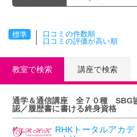
体験レッス
口コミの件数順
標準
やりたいこ
口コミの評価が高い順
特集をみる
教室で検索
講座で検索
グッドスク
通学＆通信講座 全７０種 SBG
認／履歴書に書ける終身資格
掲載のお問
RHKトータルアカデミ