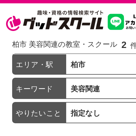
習いたいこ
2
柏市 美容関連の教室・スクール
スクールを
エリア・駅
柏市
キーワード
美容関連
駅・路線か
やりたいこと
指定なし
通信講座を探