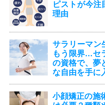
ピストが今注
理由
サラリーマン
もう限界…セ
の資格で、夢
な自由を手に
小顔矯正の施