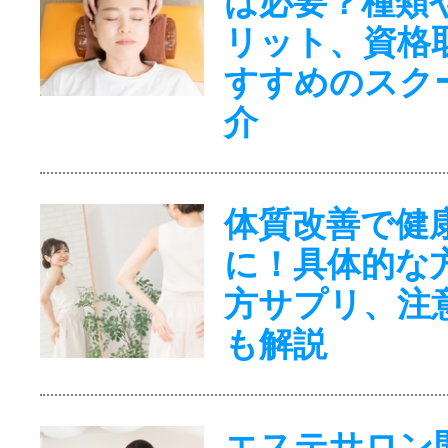
は必要？種類
リット、資格
すすめのスク
介
体質改善で健
に！具体的な
方サプリ、注
も解説
エステサロン