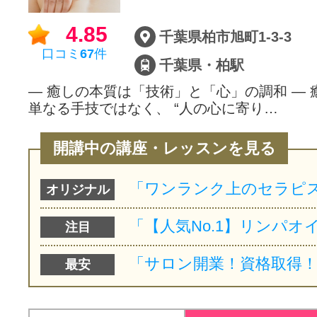
サイトマッ
4.85
千葉県柏市旭町1-3-3
口コミ
67
件
千葉県・柏駅
― 癒しの本質は「技術」と「心」の調和 ―
単なる手技ではなく、 “人の心に寄り…
開講中の講座・レッスンを見る
オリジナル
注目
最安