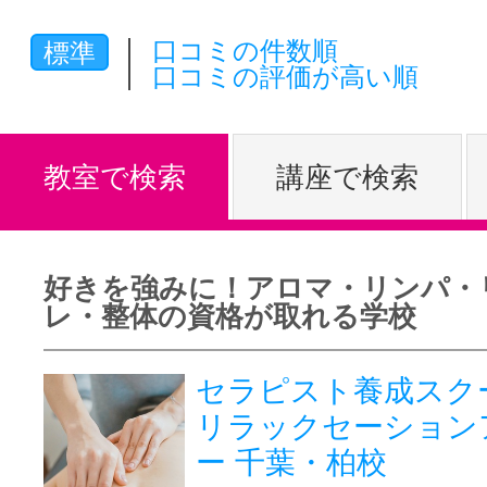
体験レッス
口コミの件数順
標準
口コミの評価が高い順
やりたいこ
教室で検索
講座で検索
特集をみる
好きを強みに！アロマ・リンパ・
レ・整体の資格が取れる学校
グッドスク
セラピスト養成スク
リラックセーション
掲載のお問
ー 千葉・柏校