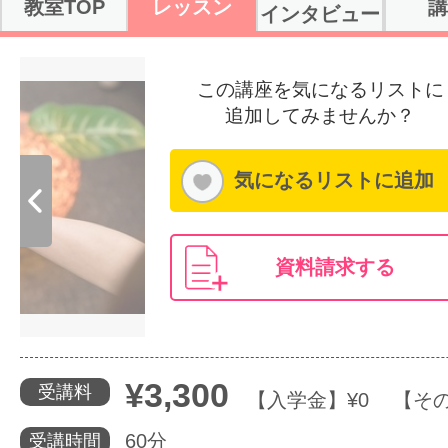
教室TOP
レッスン
講
インタビュー
体験レッス
この講座を気になるリストに
追加してみませんか？
やりたいこ
気になるリストに追加
特集をみる
資料請求する
グッドスク
¥3,300
受講料
掲載のお問
【入学金】¥0 【その
60分
受講時間