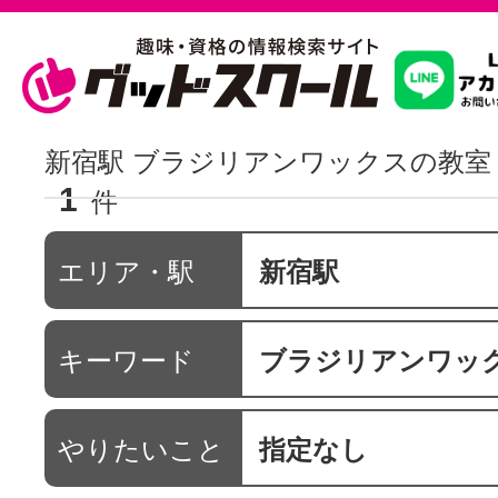
習いたいこ
新宿駅 ブラジリアンワックスの教室
1
件
スクールを
エリア・駅
新宿駅
駅・路線か
キーワード
ブラジリアンワッ
通信講座を探
やりたいこと
指定なし