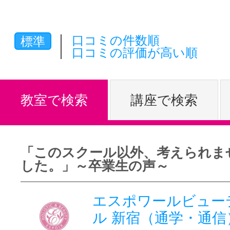
体験レッス
口コミの件数順
標準
口コミの評価が高い順
やりたいこ
教室で検索
講座で検索
特集をみる
「このスクール以外、考えられま
グッドスク
した。」～卒業生の声～
エスポワールビュー
掲載のお問
ル 新宿（通学・通信