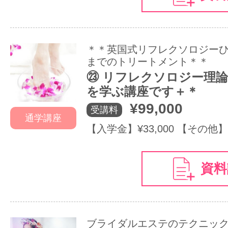
＊＊英国式リフレクソロジー
までのトリートメント＊＊
㉓ リフレクソロジー理
を学ぶ講座です＋＊
¥99,000
受講料
通学講座
【入学金】¥33,000 【その他】¥
資料
ブライダルエステのテクニッ