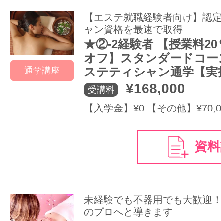
【エステ就職経験者向け】認
ャン資格を最速で取得
★②-2経験者 【授業料2
オフ】スタンダードコー
ステティシャン通学【実
通学講座
¥168,000
受講料
【入学金】¥0 【その他】¥70,0
資料
未経験でも不器用でも大歓迎
のプロへと導きます