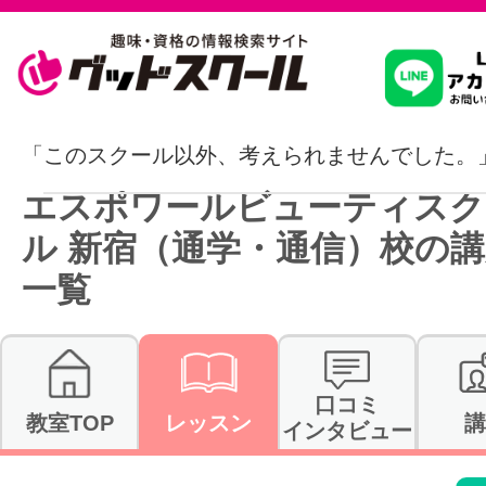
習いたいこ
「このスクール以外、考えられませんでした。
エスポワールビューティスク
スクールを
ル 新宿（通学・通信）校の
一覧
駅・路線か
口コミ
教室TOP
レッスン
講
通信講座を探
インタビュー