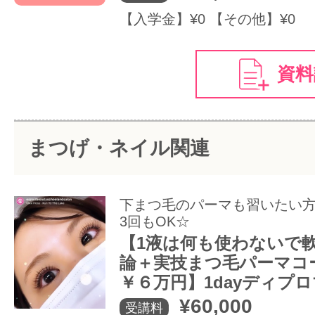
【入学金】¥0 【その他】¥0
資料
まつげ・ネイル関連
下まつ毛のパーマも習いたい
3回もOK☆
【1液は何も使わないで
論＋実技まつ毛パーマコ
￥６万円】1dayディプ
¥60,000
受講料