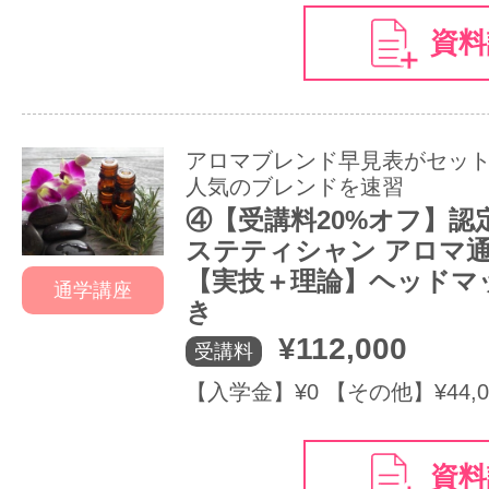
資料
アロマブレンド早見表がセッ
人気のブレンドを速習
④【受講料20%オフ】認
ステティシャン アロマ
【実技＋理論】ヘッドマ
通学講座
き
¥112,000
受講料
【入学金】¥0 【その他】¥44,0
資料