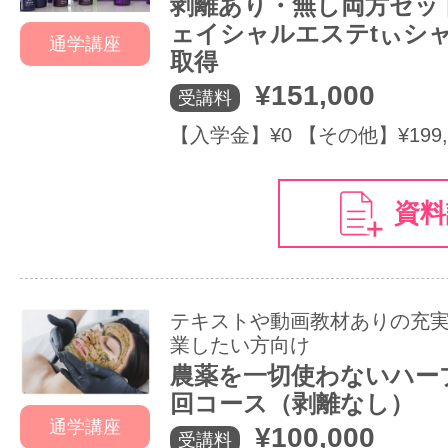
剥離あり・無し両方セッ
ェイシャルエステtぃシ
通学講座
取得
¥151,000
受講料
【入学金】¥0 【その他】¥199,
資料
テキストや動画教材ありの充
業したい方向け
農薬を一切使わないハー
回コース（剥離なし）
通学講座
¥100,000
受講料