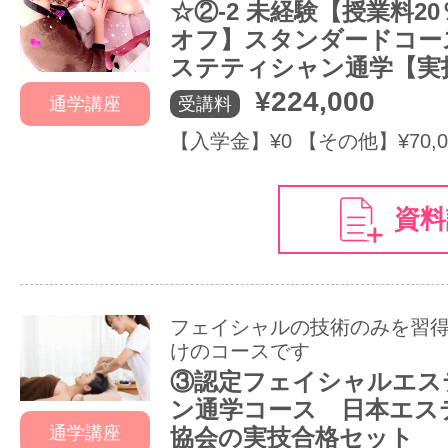
☆②-2 未経験【授業料2
オフ】スタンダードコー
ステティシャン通学【実
¥224,000
受講料
通学講座
【入学金】¥0 【その他】¥70,0
資料
フェイシャルの技術のみを習
けのコースです
③認定フェイシャルエス
ン通学コース 日本エス
通学講座
協会の実技合格セット