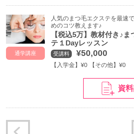
人気のまつ毛エクステを最速
めのコツ教えます♪
【税込5万】教材付き♪ま
テ１Dayレッスン
¥50,000
通学講座
受講料
【入学金】¥0 【その他】¥0
資料