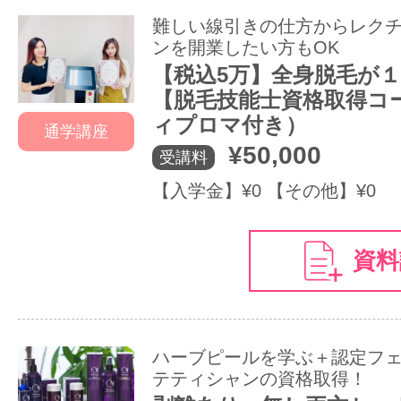
難しい線引きの仕方からレクチ
ンを開業したい方もOK
【税込5万】全身脱毛が
【脱毛技能士資格取得コ
ィプロマ付き）
通学講座
¥50,000
受講料
【入学金】¥0 【その他】¥0
資料
ハーブピールを学ぶ＋認定フ
テティシャンの資格取得！