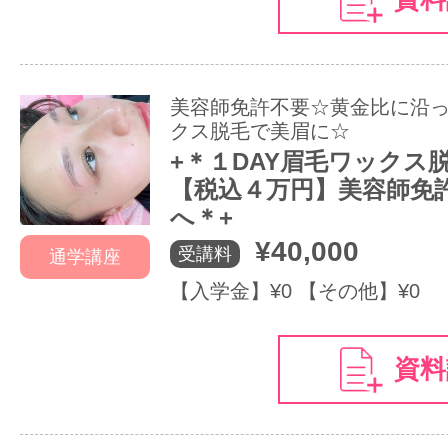
美容師免許不要☆黄金比に沿
クス脱毛で美眉に☆
+＊１DAY眉毛ワックス
【税込４万円】美容師免
へ＊+
¥40,000
受講料
通学講座
【入学金】¥0 【その他】¥0
資料