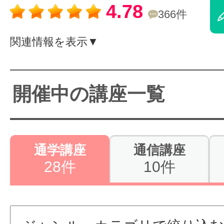
4.78
366件
体験レッス
関連情報を表示▼
やりたいこ
開催中の講座一覧
特集をみる
通学講座
通信講座
グッドスク
28件
10件
掲載のお問