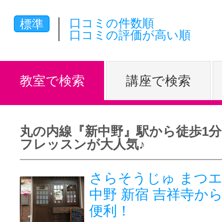
体験レッス
口コミの件数順
標準
口コミの評価が高い順
やりたいこ
教室で検索
講座で検索
特集をみる
丸の内線『新中野』駅から徒歩1分
フレッスンが大人気♪
グッドスク
さらそうじゅ まつ
中野 新宿 吉祥寺か
掲載のお問
便利！