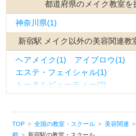
都道府県のメイク教室を
神奈川県(1)
新宿駅 メイク以外の美容関連教
ヘアメイク(1)
アイブロウ(1)
エステ・フェイシャル(1)
トータルビューティー(2)
アンチエイジング(1)
ブラジリアンワックス(1)
美容そ
脱毛(1)
TOP
全国の教室・スクール
美容関連
都
新宿駅の教室・スクール