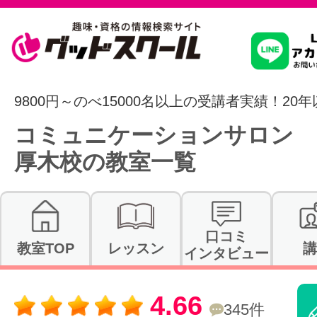
習いたいこ
9800円～のべ15000名以上の受講者実績！20
コミュニケーションサロン 
スクールを
厚木校の教室一覧
駅・路線か
口コミ
教室TOP
レッスン
講
インタビュー
通信講座を探
4.66
345件