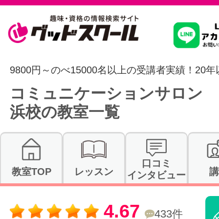
習いたいこ
9800円～のべ15000名以上の受講者実績！20
コミュニケーションサロン 
スクールを
浜校の教室一覧
駅・路線か
口コミ
教室TOP
レッスン
講
インタビュー
通信講座を探
4.67
433件