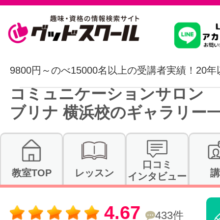
習いたいこ
9800円～のべ15000名以上の受講者実績！20
コミュニケーションサロン 
スクールを
ブリナ 横浜校のギャラリー
駅・路線か
口コミ
教室TOP
レッスン
講
インタビュー
通信講座を探
4.67
433件