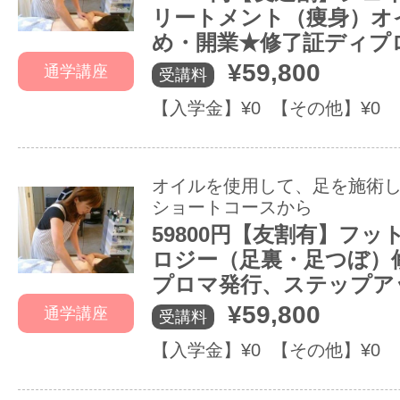
リートメント（痩身）オ
め・開業★修了証ディプ
¥59,800
通学講座
受講料
【入学金】¥0 【その他】¥0
オイルを使用して、足を施術
ショートコースから
59800円【友割有】フ
ロジー（足裏・足つぼ）
プロマ発行、ステップア
¥59,800
通学講座
受講料
【入学金】¥0 【その他】¥0