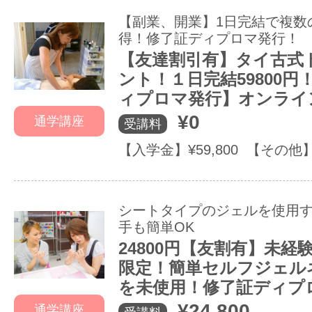
【副業、開業】1日完結で複数
得！修了証ディプロマ発行！
【友達割引有】タイ古式
ント！１日完結59800円
ィプロマ発行】オンライ
¥0
通学講座
受講料
【入学金】¥59,800 【その他】
シートタイプのジェルを使用
手も簡単OK
24800円【友割有】未経
限定！簡単セルフジェル
を未使用！修了証ディプ
¥24,800
通学講座