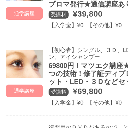
プロマ発行★通信講座あ
¥39,800
通学講座
受講料
【入学金】¥0 【その他】¥0
【初心者】シングル、３Ｄ、L
ン、アイシャンプー
69800円！マツエク講座
つの技術！修了証ディプ
ット・LED・３Ｄなどセ
¥69,800
通学講座
受講料
【入学金】¥0 【その他】¥0
復習用のＤＶＤがあるので、