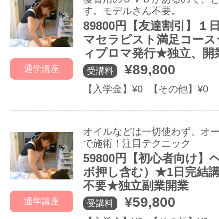
す。モデルさん不要。
89800円【友達割引】１
マセラピスト満足コース
ィプロマ発行★独立、開
¥89,800
通学講座
受講料
【入学金】¥0 【その他】¥0
オイルなどは一切使わず、オ
で施術！注目テクニック
59800円【初心者向け】
ボ押し含む）★1日完結
不要★独立副業開業
¥59,800
通学講座
受講料