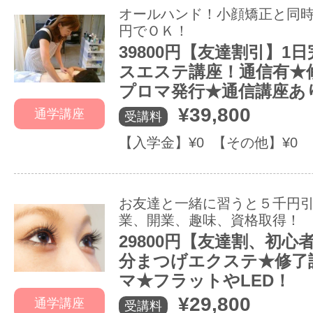
オールハンド！小顔矯正と同時受
円でＯＫ！
39800円【友達割引】1
スエステ講座！通信有★
プロマ発行★通信講座あ
¥39,800
通学講座
受講料
【入学金】¥0 【その他】¥0
お友達と一緒に習うと５千円
業、開業、趣味、資格取得！
29800円【友達割、初心
分まつげエクステ★修了
マ★フラットやLED！
¥29,800
通学講座
受講料