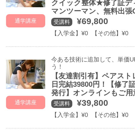
クイック整体★修了証デ
マンツーマン、無料出張
¥69,800
通学講座
受講料
【入学金】¥0 【その他】¥0
今ある技術に追加して、単価U
う！
【友達割引有】ペアスト
日完結39800円！【修了
発行】オンラインもご用
¥39,800
通学講座
受講料
【入学金】¥0 【その他】¥0