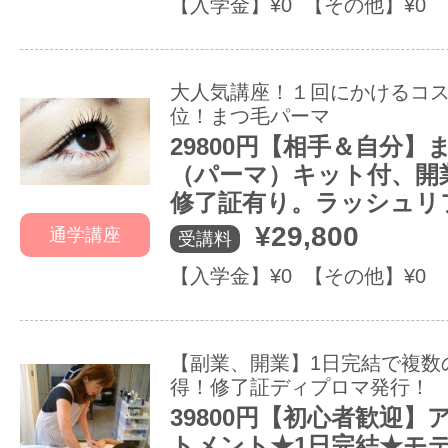
【入学金】¥0 【その他】¥0
大人気講座！１回にかけるコ
位！まつ毛パーマ
29800円【相手＆自分】
（パーマ）キット付、開
修了証有り。ラッシュリ
¥29,800
通学講座
受講料
【入学金】¥0 【その他】¥0
【副業、開業】1日完結で複数
得！修了証ディプロマ発行！
39800円【初心者歓迎】
トメント★1日完結★モ