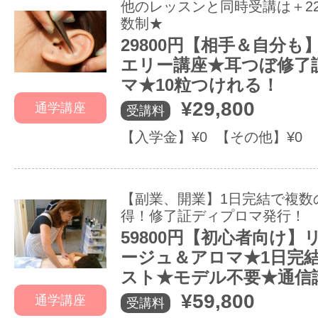
他のレッスンと同時受講は＋22
数制★
29800円【相手＆自分も
エリー講座★耳つぼ修了
マ★10粒つけれる！
¥29,800
通学講座
受講料
【入学金】¥0 【その他】¥0
【副業、開業】1日完結で複数
得！修了証ディプロマ発行！
59800円【初心者向け
ージュ＆アロマ★1日完
スト★モデル不要★通信
¥59,800
通学講座
受講料