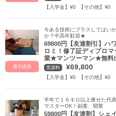
【入学金】¥0 【その他】¥0
今ある技術にプラスしてはい
か？中高年歓迎★
69800円【友達割引】
ロミ！修了証ディプロマ
業★マンツーマン★無料
¥69,800
通学講座
受講料
【入学金】¥0 【その他】¥0
半年で１６キロ以上痩せた代表
マスターOK！副業、開業
59800円【友達割】シ