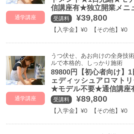
信講座有★独立開業メニ
¥39,800
通学講座
受講料
【入学金】¥0 【その他】¥0
うつ伏せ、あお向けの全身技
ルで本格的、しっかり施術
89800円【初心者向け】
ェディッシュアロマトリ
★モデル不要★通信講座
¥89,800
通学講座
受講料
【入学金】¥0 【その他】¥0