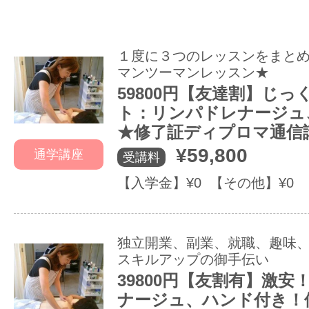
１度に３つのレッスンをまと
マンツーマンレッスン★
59800円【友達割】じ
ト：リンパドレナージュ
★修了証ディプロマ通信
¥59,800
通学講座
受講料
【入学金】¥0 【その他】¥0
独立開業、副業、就職、趣味
スキルアップの御手伝い
39800円【友割有】激安
ナージュ、ハンド付き！