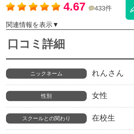
4.67
433件
体験レッス
関連情報を表示▼
やりたいこ
口コミ詳細
特集をみる
れんさん
ニックネーム
グッドスク
女性
性別
在校生
スクールとの関わり
掲載のお問