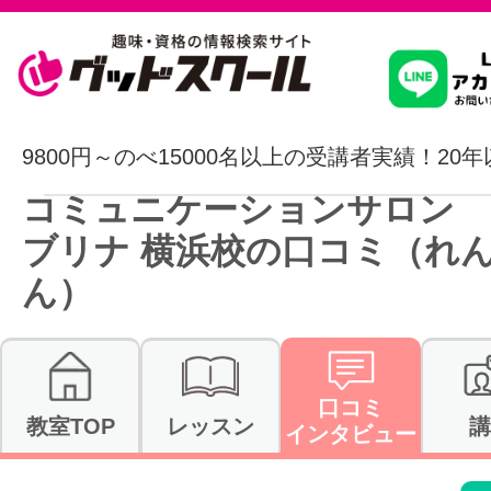
習いたいこ
9800円～のべ15000名以上の受講者実績！20
コミュニケーションサロン 
スクールを
ブリナ 横浜校の口コミ（れ
ん）
駅・路線か
口コミ
教室TOP
レッスン
講
通信講座を探
インタビュー