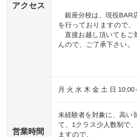
夢を夢で終わらせず、現実のものに
アクセス
9月12日（土）
銀座分校は、現役BAR
経験や年齢、性別や国籍は一切問い
9月18日（金）
を行っておりますので、
カクテル作りの基礎から丁寧に教え
9月19日（土）
直接お越し頂いてもご
者の方でも安心して始められます。
んので、ご了承下さい。
9月25日（金）
9月26日（土）
新しい一歩を踏み出し、あなたの可
みませんか？
カクテル作りに憧れを抱く、全くの
月 火 水 木 金 土 日 10:00
どのコースに興味がありますか？ 
へ。
理想の未来について教えてください
未経験者を対象に、高い
本校は、あなたをプロのバーテンダ
て、1クラス少人数制で
専門スクールです。
営業時間
ますので、