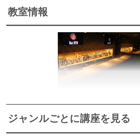
教室情報
単にカクテルの作り方を覚えるだ
ん。
あなたの目指す未来に合わせて、様
ご用意しました。
『未経験からプロのバーテンダーへ
日常では出会えない人と出会
自分の個性を活かせる仕事！
ジャンルごとに講座を見る
「いつかバーで働きたい」そんな夢
バーテンダーを目指して、
には、
カクテル技術をみにつける！