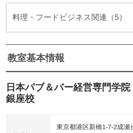
プロの即戦力として活躍できる技術
料理・フードビジネス関連（5）
ースが最適です。
お酒の専門知識からカクテル作りの
教室基本情報
にはプロとしてのマナーや接客テ
全てを学べます。
現役のオーナーバーテンダーでもあ
日本パブ＆バー経営専門学院
短期間でプロとして通用する、本格的な
銀座校
が、少人数制・マンツーマンで丁寧
につける！
す。
銀座校 次回開催日
東京都港区新橋1-7-2成瀬ビ
時～18時