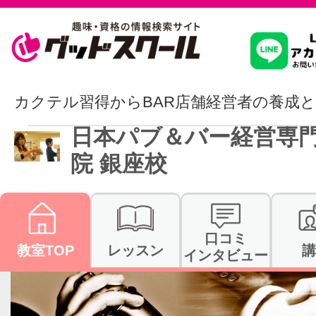
習いたいこ
カクテル習得からBAR店舗経営者の養成
日本パブ＆バー経営専
スクールを
院 銀座校
駅・路線か
口コミ
教室TOP
レッスン
講
インタビュー
通信講座を探