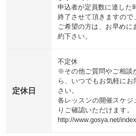
申込者が定員数に達した
終了させて頂きますので
まずはお試しで始めたい方には、2
ご希望の方は、お早めに
テル入門コースをご用意。
約下さい。
カクテル作りの楽しさを気軽に体験
不定休
※その他ご質問やご相談
本格的に学びたい方には、全6回の
ら、いつでもお気軽にお
ターコースがおすすめです。
定休日
さい。
カクテル作りの全技法はもちろん、
各レッスンの開催スケジ
りご確認いただけます。
するおもてなしの心や
http://www.gosya.net/index
プロとしての振る舞いまで、バーテ