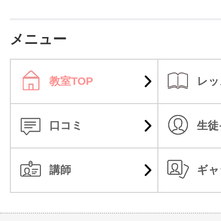
を徹底的に学べます。
メニュー
当スクールは、1クラス1〜2名の超
用。
教室TOP
レッ
ほぼマンツーマンに近い形で、あ
合わせて丁寧に指導します。
口コミ
生徒
カクテルの奥深い世界で、あなたの
てみませんか？
講師
ギャ