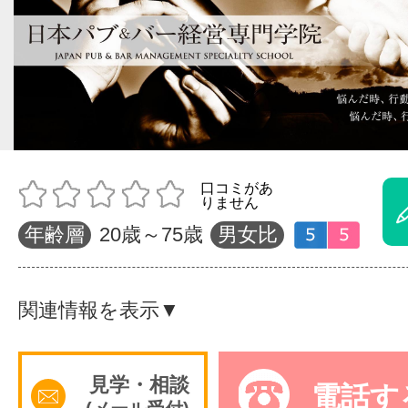
体験レッス
やりたいこ
特集をみる
年齢層
20歳～75歳
男女比
グッドスク
関連情報を表示▼
掲載のお問
見学・相談
電話す