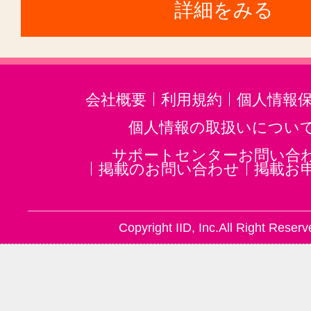
全国で830店舗以上の店舗経営者と
詳細をみる
3千名を超えるバーテンダーが、活
す！！
会社概要
利用規約
個人情報
個人情報の取扱いについ
2日間のカクテル入
サポートセンターお問い合
カクテルの2大技法
掲載のお問い合わせ
掲載お
術と、
卒業生の成功こ
シェイキング技術
Copyright IID, Inc.All Right Reserv
そが我校の成功
である！
プロが作る美味し