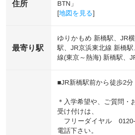
住所
BTN」
『自分の個性を活かしたBARを開く
[
地図を見る
]
JPBAカクテル技
8月 7日（金）
「自分の店を持って、オーナーバー
能講師の認定資
8月 8日（土）
ゆりかもめ 新橋駅、JR横
格を持つ、オー
りたい！」
最寄り駅
駅、JR京浜東北線 新橋駅
8月21日（金）
ナーバーテンダ
線(東京～熱海) 新橋駅、J
そんな強い意志を持つあなたには、
ーから現役BAR
8月22日（土）
指すためのコースをご用意しました
店舗にて、本格
8月28日（金）
的なカクテルを
■JR新橋駅前から徒歩2分
カクテル技術はもちろん、店舗の開
8月29日（土）
学べる！
経営に必要な全てのノウハウまで実
＊入学希望や、ご質問・
9月 4日（金）
す。
受け付けは、
9月 5日（土）
フリーダイヤル 0120-3
9月11日（金）
電話下さい。