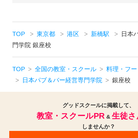
本校受講生の約8割以上は、業界全
くの未経験者です。
TOP
東京都
港区
新橋駅
日本
門学院 銀座校
短期間で確実に習得できる少人数
制で
TOP
全国の教室・スクール
料理・フー
カリキュラム・指導方法・練習方
日本パブ＆バー経営専門学院
銀座校
法を研究し、
個々の技能力・年齢・スピードに合
グッドスクールに掲載して、
徹底したマンツーマン指導により、
教室・スクールPR
生徒さ
&
高水準の習得率でご卒業され、
しませんか？