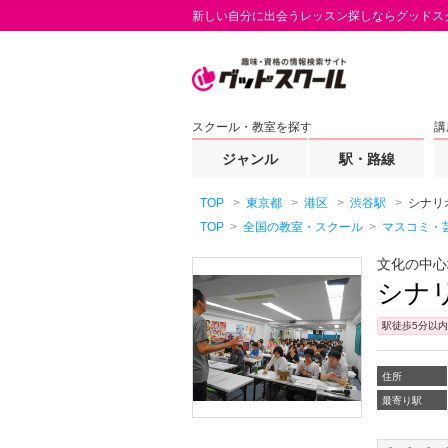
新しい自分に出会うレッスン探しならグッドス
スクール・教室を探す
講
ジャンル
駅・路線
TOP
東京都
港区
渋谷駅
シナリ
TOP
全国の教室・スクール
マスコミ・
文化の中心
シナ
駅徒歩5分以内
住所
最寄り駅