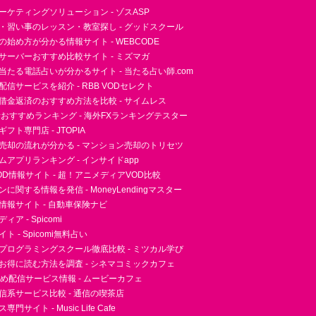
ーケティングソリューション - ゾスASP
・習い事のレッスン・教室探し - グッドスクール
essの始め方が分かる情報サイト - WEBCODE
サーバーおすすめ比較サイト - ミズマガ
当たる電話占いが分かるサイト - 当たる占い師.com
信サービスを紹介 - RBB VODセレクト
借金返済のおすすめ方法を比較 - サイムレス
者おすすめランキング - 海外FXランキングテスター
フト専門店 - JTOPIA
売却の流れが分かる - マンション売却のトリセツ
アプリランキング - インサイドapp
D情報サイト - 超！アニメディアVOD比較
に関する情報を発信 - MoneyLendingマスター
情報サイト - 自動車保険ナビ
ア - Spicomi
 - Spicomi無料占い
プログラミングスクール徹底比較 - ミツカル学び
お得に読む方法を調査 - シネマコミックカフェ
すめ配信サービス情報 - ムービーカフェ
信系サービス比較 - 通信の喫茶店
サイト - Music Life Cafe