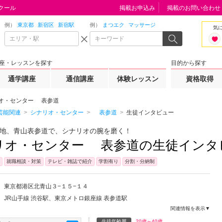
クール
掲載お申込み
掲載のお問い合わせ
例）
東京都
新宿区
新宿駅
例）
まつエク
マッサージ
気
座・レッスンを探す
目的から探す
通学講座
通信講座
体験レッスン
資格取得
オ・センター 表参道
芸能関連
シナリオ・センター
表参道
生徒インタビュー
地、青山表参道で、シナリオの腕を磨く！
リオ・センター 表参道の生徒インタ
就職相談・対策
テレビ・雑誌で紹介
学割有り
分割・分納制
東京都
港区
北青山３−１５−１４
JR山手線 渋谷駅、東京メトロ銀座線 表参道駅
関連情報を表示▼
生徒年齢層
20歳～40歳