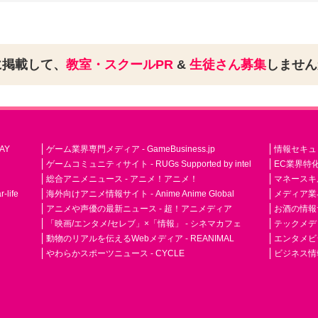
に掲載して、
教室・スクールPR
&
生徒さん募集
しませ
AY
ゲーム業界専門メディア - GameBusiness.jp
情報セキュリテ
ゲームコミュニティサイト - RUGs Supported by intel
EC業界特化
総合アニメニュース - アニメ！アニメ！
マネースキ
life
海外向けアニメ情報サイト - Anime Anime Global
メディア業界紙 
アニメや声優の最新ニュース - 超！アニメディア
お酒の情報サイ
「映画/エンタメ/セレブ」×「情報」 - シネマカフェ
テックメディア
動物のリアルを伝えるWebメディア - REANIMAL
エンタメビジ
やわらかスポーツニュース - CYCLE
ビジネス情