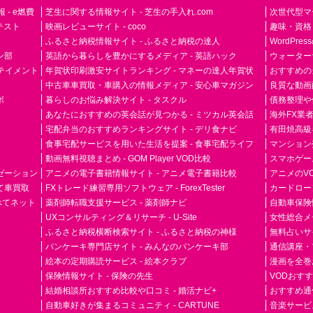
- e燃費
芝生に関する情報サイト - 芝生の手入れ.com
次世代型マ
ドテスト
映画レビューサイト - coco
趣味・資格
ふるさと納税情報サイト - ふるさと納税の達人
WordPr
ン部
英語から暮らしを豊かにするメディア - 英語ハック
ウォーター
ーテイメント
年賀状印刷激安サイトランキング - マネーの達人年賀状
おすすめの
中古車車買取・車購入の情報メディア - 安心車マガジン
良質な動画配
ボ
暮らしのお悩み解決サイト - タスクル
債務整理や
あなたにおすすめの英会話が見つかる - ミツカル英会話
海外FX業
宅配弁当のおすすめランキングサイト - デリ食ナビ
有田焼高級ギ
食事宅配サービスを用いた生活を提案 - 食事宅配ライフ
マンション
動画無料視聴まとめ - GOM Player VOD比較
スマホゲーム
ゼーション
アニメの電子書籍情報サイト - アニメ電子書籍比較
アニメのVO
て車買取
FXトレード練習専用ソフトウェア - ForexTester
カードローン
らべてネット
薬剤師転職支援サービス - 薬剤師ナビ
自動車保険
UXコンサルティング＆リサーチ - U-Site
女性総合メディ
ふるさと納税横断検索サイト - ふるさと納税の神様
無料占いサイト
パンケーキ専門店サイト - みんなのパンケーキ部
通信講座・
絵本の定期購読サービス - 絵本クラブ
漫画を全巻
保険情報サイト - 保険の先生
VODおす
結婚相談所おすすめ比較や口コミ - 婚活ナビ+
おすすめ通
自動車好きが集まるコミュニティ - CARTUNE
音楽サービス専門