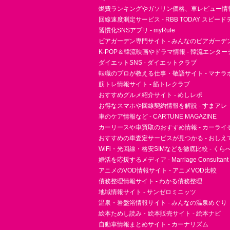
燃費ランキングやガソリン価格、車レビュー情報 
回線速度測定サービス - RBB TODAY スピー
習慣化SNSアプリ - myRule
ビアガーデン専門サイト - みんなのビアガーデ
K-POP＆韓流映画やドラマ情報 - 韓流エンタ
ダイエットSNS - ダイエットクラブ
転職のプロが教える仕事・敬語サイト - マナラ
筋トレ情報サイト - 筋トレクラブ
おすすめグルメ紹介サイト - めしレポ
お得なスマホや回線契約情報を解説 - すまアレ
車のケア情報など - CARTUNE MAGAZINE
カーリースや車買取のおすすめ情報 - カーライ
おすすめの車査定サービスが見つかる - おしえ
WiFi・光回線・格安SIMなどを徹底比較 - く
婚活を応援するメディア - Marriage Consultant
アニメのVOD情報サイト - アニメVOD比較
債務整理情報サイト - わかる債務整理
地域情報サイト - サンゼロミニッツ
温泉・岩盤浴情報サイト - みんなの温泉めぐり
絵本ためし読み・絵本販売サイト - 絵本ナビ
自動車情報まとめサイト - カーナリズム