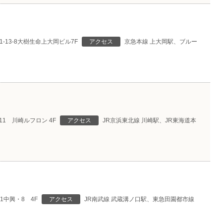
13-8大樹生命上大岡ビル7F
アクセス
京急本線 上大岡駅、ブルー
1 川崎ルフロン 4F
アクセス
JR京浜東北線 川崎駅、JR東海道本
1中興・8 4F
アクセス
JR南武線 武蔵溝ノ口駅、東急田園都市線