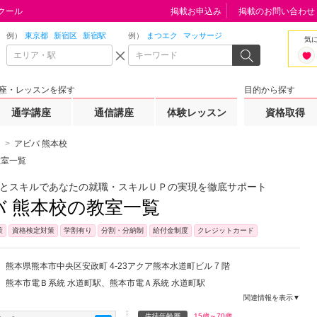
クール
掲載お申込み
掲載のお問い合わせ
例）
東京都
新宿区
新宿駅
例）
まつエク
マッサージ
気
座・レッスンを探す
目的から探す
通学講座
通信講座
体験レッスン
資格取得
アビバ 熊本校
教室一覧
とスキルであなたの就職・スキルＵＰの実現を徹底サポート
バ 熊本校の教室一覧
策
資格検定対策
学割有り
分割・分納制
給付金制度
クレジットカード
熊本県
熊本市中央区
安政町 4-23アクア熊本水道町ビル 7 階
熊本市電Ｂ系統 水道町駅、熊本市電Ａ系統 水道町駅
関連情報を表示▼
生徒年齢層
15歳～70歳