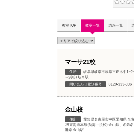
教室TOP
教室一覧
講座一覧
マーサ21校
住所
岐阜県岐阜市岐阜市正木中1−2
～浜松) 岐阜駅
問い合わせ電話番号
0120-333-336
金山校
住所
愛知県名古屋市中区愛知県 名古
JR東海道本線(熱海～浜松) 金山駅、名
港線 金山駅