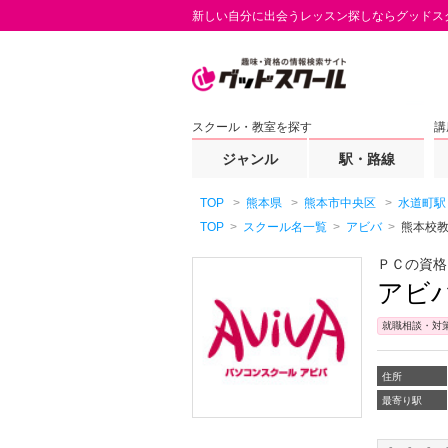
新しい自分に出会うレッスン探しならグッドス
スクール・教室を探す
講
ジャンル
駅・路線
TOP
熊本県
熊本市中央区
水道町駅
TOP
スクール名一覧
アビバ
熊本校
ＰＣの資格
アビ
就職相談・対
住所
最寄り駅