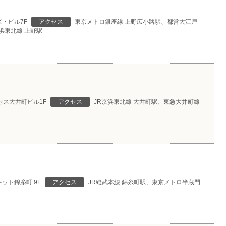
ズ・ビル7F
アクセス
東京メトロ銀座線 上野広小路駅、都営大江戸
浜東北線 上野駅
クセス大井町ビル1F
アクセス
JR京浜東北線 大井町駅、東急大井町線
キット錦糸町 9F
アクセス
JR総武本線 錦糸町駅、東京メトロ半蔵門