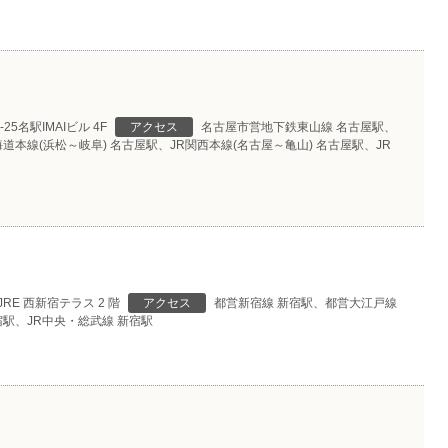
5名駅IMAIビル 4F
アクセス
名古屋市営地下鉄東山線 名古屋駅、
道本線(浜松～岐阜) 名古屋駅、JR関西本線(名古屋～亀山) 名古屋駅、JR
JRE 西新宿テラス 2 階
アクセス
都営新宿線 新宿駅、都営大江戸線
駅、JR中央・総武線 新宿駅