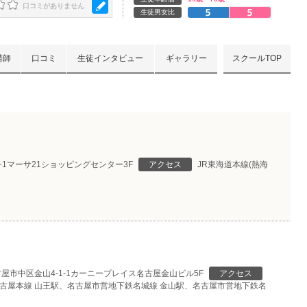
口コミがありません
生徒男女比
講師
口コミ
生徒インタビュー
ギャラリー
スクールTOP
−1マーサ21ショッピングセンター3F
アクセス
JR東海道本線(熱海
屋市中区金山4-1-1カーニープレイス名古屋金山ビル5F
アクセス
鉄名古屋本線 山王駅、名古屋市営地下鉄名城線 金山駅、名古屋市営地下鉄名