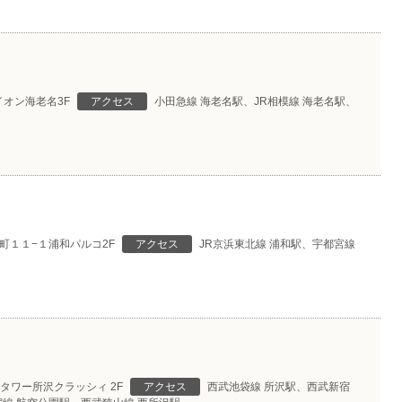
イオン海老名3F
アクセス
小田急線 海老名駅、JR相模線 海老名駅、
町１１−１浦和パルコ2F
アクセス
JR京浜東北線 浦和駅、宇都宮線
タワー所沢クラッシィ 2F
アクセス
西武池袋線 所沢駅、西武新宿