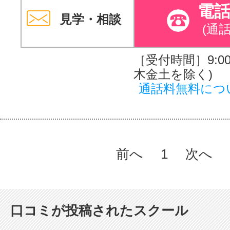
電
見学・相談
(通
［受付時間］9:00～
木金土を除く)
通話料無料につ
前へ
1
次へ
口コミが投稿されたスクール