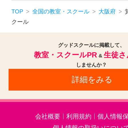
北浜駅(大阪)(7)
西中島南方駅(7)
池田市(1)
吹田市(8)
泉大津市(1
TOP
全国の教室・スクール
大阪府
南森町駅(7)
天満駅(6)
渡辺橋駅
クール
高槻市(1)
守口市(2)
枚方市(2)
中崎町駅(6)
扇町駅(大阪)(6)
肥
寝屋川市(2)
河内長野市(1)
柏原
大阪天満宮駅(6)
淀屋橋駅(6)
羽曳野市(1)
門真市(1)
高石市(2
グッドスクールに掲載して、
教室・スクールPR
生徒さ
大阪阿部野橋駅(6)
ＪＲ難波駅(5
&
藤井寺市(1)
東大阪市(3)
四條畷
しませんか？
野田駅(阪神)(4)
江坂駅(4)
玉造駅
阪南市(1)
詳細をみる
谷町四丁目駅(4)
玉造駅(大阪市営)
松屋町駅(4)
桜ノ宮駅(3)
阿倍野
玉川駅(大阪)(3)
大阪城北詰駅(3)
千里中央駅(3)
難波駅(南海)(3)
会社概要
利用規約
個人情報
野田駅(JR)(3)
野江駅(2)
近鉄八
個人情報の取扱いについ