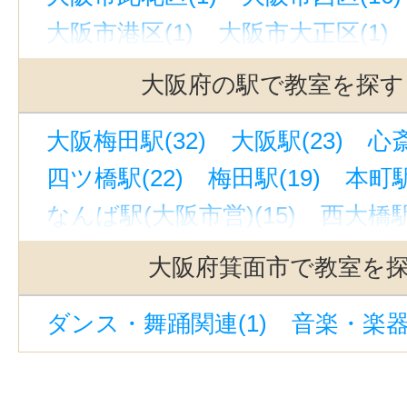
大阪市港区(1)
大阪市大正区(1)
大阪市天王寺区(6)
大阪市浪速区(
大阪府の駅で教室を探す
大阪市西淀川区(1)
大阪市東淀川区
大阪梅田駅(32)
大阪駅(23)
心斎
大阪市東成区(2)
大阪市生野区(2
四ツ橋駅(22)
梅田駅(19)
本町駅
大阪市城東区(4)
大阪市阿倍野区(
なんば駅(大阪市営)(15)
西大橋駅(
大阪市住吉区(2)
大阪市西成区(1
西梅田駅(14)
京橋駅(大阪)(13)
大阪市淀川区(9)
大阪市住之江区(
大阪府箕面市で教室を
東梅田駅(12)
大阪難波駅(12)
大阪市平野区(1)
大阪市北区(50)
ダンス・舞踊関連(1)
音楽・楽器
堺筋本町駅(10)
天王寺駅(9)
大阪市中央区(52)
堺市堺区(4)
中津駅(阪急)（大阪）(8)
天満橋駅
堺市東区(2)
堺市西区(1)
堺市南
長堀橋駅(8)
新大阪駅(7)
南方駅
堺市北区(4)
岸和田市(2)
豊中市