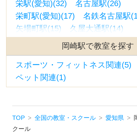
栄駅(愛知)(32)
名古屋駅(26)
栄町駅(愛知)(17)
名鉄名古屋駅(1
矢場町駅(15)
久屋大通駅(14)
今池駅(愛知)(11)
上前津駅(10)
岡崎駅で教室を探す
新栄町駅(愛知)(9)
金山駅(愛知)(9
スポーツ・フィットネス関連(5)
藤が丘駅(愛知)(8)
千種駅(8)
ペット関連(1)
近鉄名古屋駅(8)
高岳駅(愛知)(7)
尾張一宮駅(7)
伏見駅(愛知)(7)
星ヶ丘駅(愛知)(7)
東岡崎駅(7)
国際センター駅(7)
植田駅(名古屋
TOP
全国の教室・スクール
愛知県
池下駅(7)
有松駅(6)
覚王山駅(6
クール