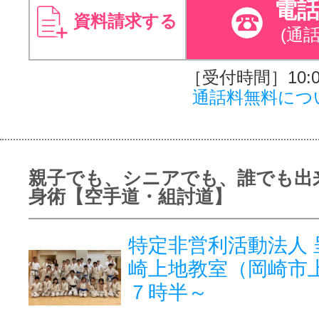
電
資料請求する
(通
［受付時間］10:00
通話料無料につ
親子でも、シニアでも、誰でも出
身術【空手道・組討道】
特定非営利活動法人 
崎上地教室（岡崎市
７時半～