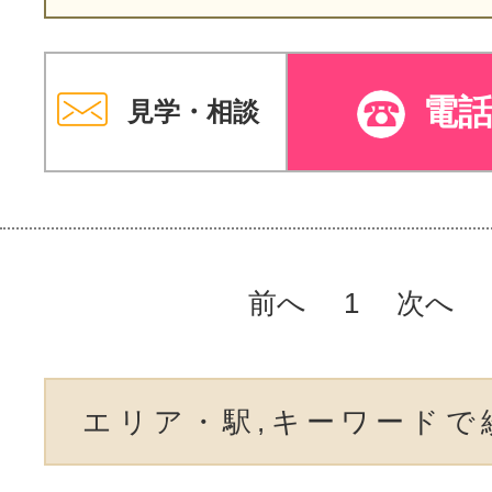
電
見学・相談
前へ
1
次へ
エリア・駅,キーワードで