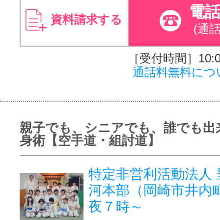
電
資料請求する
(通
［受付時間］10:00
通話料無料につ
親子でも、シニアでも、誰でも出
身術【空手道・組討道】
特定非営利活動法人 
河本部（岡崎市井内
夜７時～