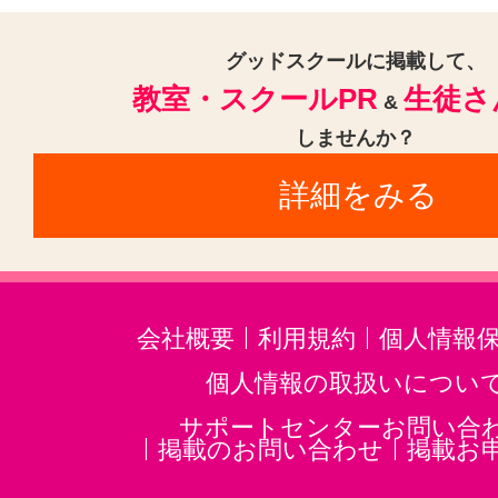
吹上駅(愛知)(6)
赤池駅(愛知)(6)
名鉄一宮駅(6)
グッドスクールに掲載して、
教室・スクールPR
生徒さ
丸の内駅(名古屋市営)(愛知)(5)
&
しませんか？
東浦駅(5)
本山駅(愛知)(5)
塩釜
詳細をみる
上社駅(5)
東山公園駅(愛知)(5)
本郷駅(愛知)(5)
吉浜駅(愛知)(4)
小垣江駅(4)
中京競馬場前駅(4)
森下駅(愛知)(4)
高浜港駅(4)
相
会社概要
利用規約
個人情報
瑞穂区役所駅(4)
三河高浜駅(4)
個人情報の取扱いについ
大曽根駅(4)
前後駅(3)
神宮前駅
サポートセンターお問い合
掲載のお問い合わせ
掲載お
上小田井駅(3)
岡崎公園前駅(3)