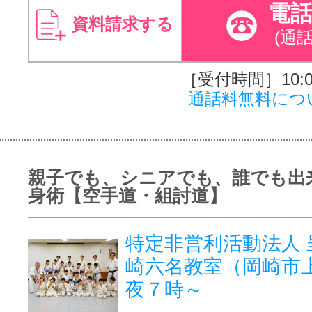
電
資料請求する
(通
［受付時間］10:00
通話料無料につ
親子でも、シニアでも、誰でも出
身術【空手道・組討道】
特定非営利活動法人 
崎六名教室（岡崎市
夜７時～