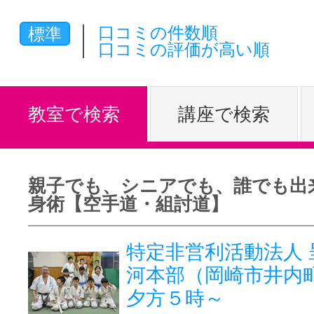
体験レッス
口コミの件数順
標準
口コミの評価が高い順
やりたいこ
教室で検索
講座で検索
特集をみる
親子でも、シニアでも、誰でも出
身術【空手道・組討道】
グッドスク
特定非営利活動法人 
河本部（岡崎市井内
掲載のお問
夕方５時～