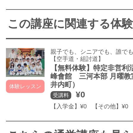
この講座に関連する体
親子でも、シニアでも、誰で
【空手道・組討道】
【無料体験】特定非営利活
峰會館 三河本部 月曜教
井内町）
体験レッスン
¥0
受講料
【入学金】¥0 【その他】¥0