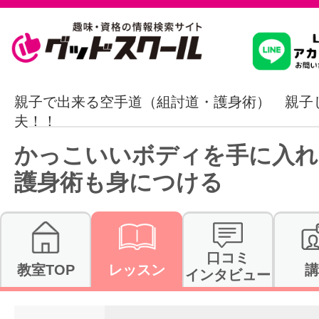
習いたいこ
親子で出来る空手道（組討道・護身術） 親子
夫！！
スクールを
かっこいいボディを手に入れ
護身術も身につける
駅・路線か
口コミ
教室TOP
レッスン
講
インタビュー
通信講座を探