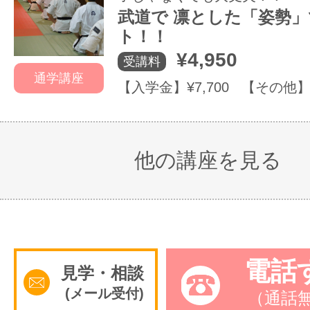
武道で 凛とした「姿勢
ト！！
¥4,950
受講料
通学講座
【入学金】¥7,700 【その他】
他の講座を見る
電話
見学・相談
(メール受付)
（通話