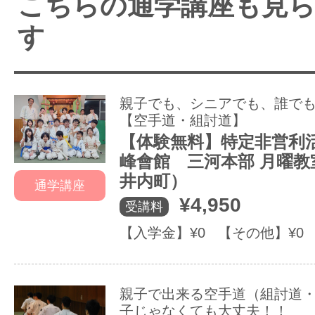
こちらの通学講座も見
す
親子でも、シニアでも、誰で
【空手道・組討道】
【体験無料】特定非営利活
峰會館 三河本部 月曜教
井内町）
通学講座
¥4,950
受講料
【入学金】¥0 【その他】¥0
親子で出来る空手道（組討道
子じゃなくても大丈夫！！