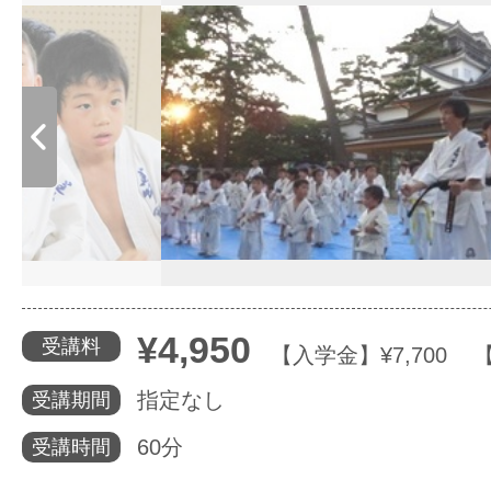
体験レッス
やりたいこ
特集をみる
グッドスク
¥4,950
受講料
【入学金】¥7,700 
指定なし
受講期間
掲載のお問
60分
受講時間