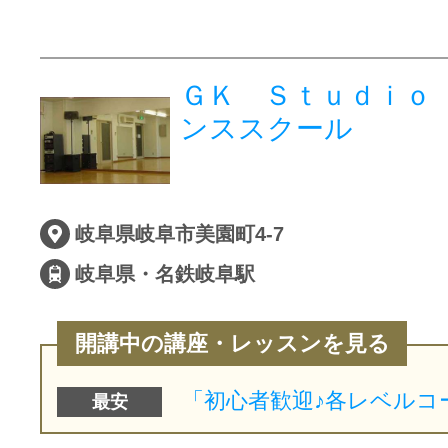
ＧＫ Ｓｔｕｄｉｏ
ンススクール
岐阜県岐阜市美園町4-7
岐阜県・名鉄岐阜駅
開講中の講座・レッスンを見る
最安