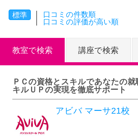
体験レッス
口コミの件数順
標準
口コミの評価が高い順
やりたいこ
教室で検索
講座で検索
特集をみる
ＰＣの資格とスキルであなたの就
キルＵＰの実現を徹底サポート
グッドスク
アビバ マーサ21校
掲載のお問