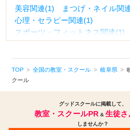
美容関連(1)
まつげ・ネイル関連(
心理・セラピー関連(1)
スポーツ・フィットネス関連(1)
ダンス・舞踊関連(4)
フラワー・ガーデニング関連(1)
パソコン・ITプログラミング関連(
TOP
全国の教室・スクール
岐阜県
WEB・グラフィックデザイン・DT
クール
ビジネス・専門スキル関連(2)
CAD・建築・インテリア関連(1)
グッドスクールに掲載して、
教室・スクールPR
生徒さ
&
しませんか？