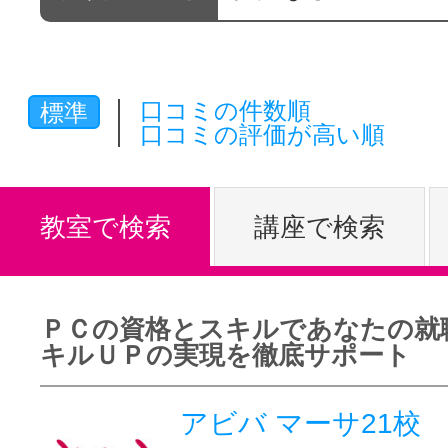
体験レッス
口コミの件数順
標準
やりたいこ
口コミの評価が高い順
特集をみる
教室で検索
講座で検索
グッドスク
ＰＣの資格とスキルであなたの就
キルＵＰの実現を徹底サポート
掲載のお問
アビバ マーサ21校