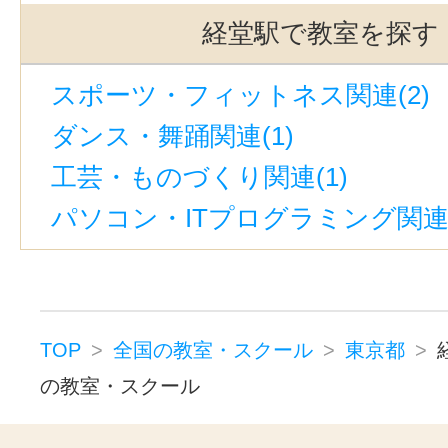
恵比寿駅(東京)(17)
中目黒駅(16)
経堂駅で教室を探す
御茶ノ水駅(15)
秋葉原駅(14)
スポーツ・フィットネス関連(2)
飯田橋駅(13)
原宿駅(13)
代官山
ダンス・舞踊関連(1)
新宿西口駅(12)
自由が丘駅(東京)(
工芸・ものづくり関連(1)
中野駅(東京)(12)
銀座一丁目駅(1
パソコン・ITプログラミング関連(
新御茶ノ水駅(11)
有楽町駅(11)
東銀座駅(10)
神田駅(東京)(10)
上野御徒町駅(9)
大塚駅前駅(9)
水道橋駅(9)
大塚駅(東京)(9)
六
TOP
全国の教室・スクール
東京都
町田駅(8)
外苑前駅(8)
御徒町駅
の教室・スクール
新大塚駅(8)
西新宿駅(8)
代々木