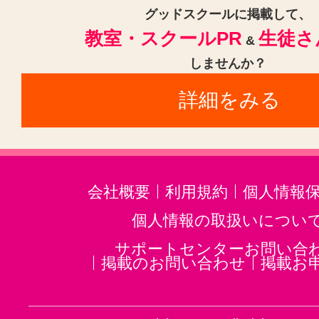
赤羽駅(8)
四ツ谷駅(8)
大森駅(東
グッドスクールに掲載して、
教室・スクールPR
生徒さ
蒲田駅(東京)(7)
小川町駅(東京)(7
&
しませんか？
麹町駅(7)
上野駅(7)
淡路町駅(7
詳細をみる
東池袋駅(6)
八王子駅(6)
湯島駅
西太子堂駅(6)
麻布十番駅(6)
会社概要
利用規約
個人情報
個人情報の取扱いについ
サポートセンターお問い合
掲載のお問い合わせ
掲載お