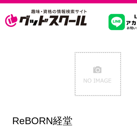
習いたいこ
スクールを
駅・路線か
通信講座を探
ReBORN経堂