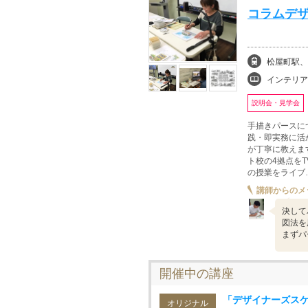
コラムデザ
松屋町駅、
インテリア
説明会・見学会
手描きパースにつ
践・即実務に活
が丁寧に教えま
ト校の4拠点を
の授業をライブ
講師からのメ
決して
図法を
まずパ
開催中の講座
「デザイナーズス
オリジナル