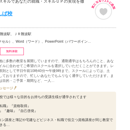
スキルであなたの就職・スキルＵＰの実現を徹
んば校
難波駅、ＪＲ難波駅
）、Word（ワード）、PowerPoint（パワーポイント・PPT）、Access（アクセス）、マ…
無料体験
地に多数の教室を展開していますので、通勤通学はもちろんのこと、あな
イルに合わせてご希望のスクールを選択していただくことができます。レ
原則として平日午前10時40分〜午後9時まで。スクールによっては、土
しておりますので、忙しいあなたでもムリなく通学していただけます。ま
は目的・ご予算・期間など、一人…
ッセージ
校では様々な目的をお持ちの受講生様が通学されてます
転職』『資格取得』
』『趣味』『自己啓発』
コン講座と簿記や宅建などビジネス・転職で役立つ資格講座が同じ教室で
きる…