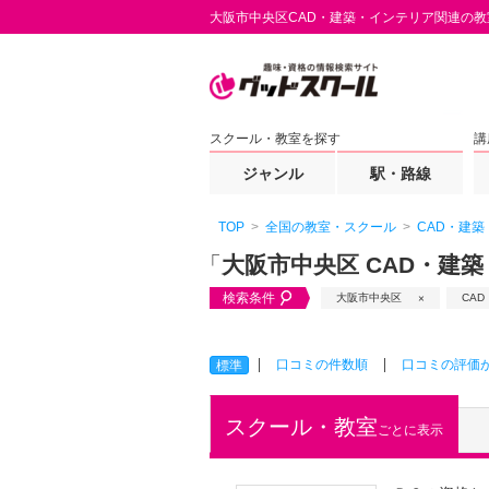
大阪市中央区CAD・建築・インテリア関連の
スクール・教室を探す
講
ジャンル
駅・路線
TOP
全国の教室・スクール
CAD・建
「
大阪市中央区 CAD・建
検索条件
大阪市中央区
CA
口コミの件数順
口コミの評価
標準
スクール・教室
ごとに表示