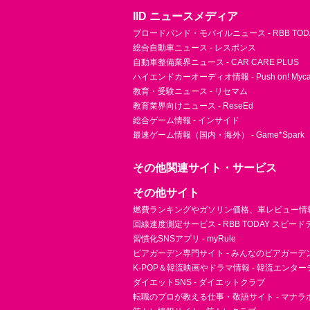
IID ニュースメディア
ブロードバンド・モバイルニュース - RBB TOD
総合自動車ニュース - レスポンス
自動車整備業界ニュース - CAR CARE PLUS
ハイエンドカーオーディオ情報 - Push on! Mycar-
教育・受験ニュース - リセマム
教育業界向けニュース - ReseEd
総合ゲーム情報 - インサイド
最速ゲーム情報（国内・海外） - Game*Spark
その他関連サイト・サービス
その他サイト
燃費ランキングやガソリン価格、車レビュー情報 
回線速度測定サービス - RBB TODAY スピー
習慣化SNSアプリ - myRule
ビアガーデン専門サイト - みんなのビアガーデ
K-POP＆韓流映画やドラマ情報 - 韓流エンタ
ダイエットSNS - ダイエットクラブ
転職のプロが教える仕事・敬語サイト - マナラ