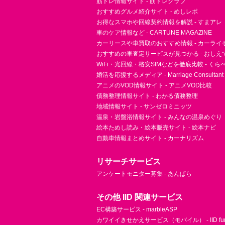
筋トレ情報サイト - 筋トレクラブ
おすすめグルメ紹介サイト - めしレポ
お得なスマホや回線契約情報を解説 - すまアレ
車のケア情報など - CARTUNE MAGAZINE
カーリースや車買取のおすすめ情報 - カーライ
おすすめの車査定サービスが見つかる - おしえ
WiFi・光回線・格安SIMなどを徹底比較 - く
婚活を応援するメディア - Marriage Consultant
アニメのVOD情報サイト - アニメVOD比較
債務整理情報サイト - わかる債務整理
地域情報サイト - サンゼロミニッツ
温泉・岩盤浴情報サイト - みんなの温泉めぐり
絵本ためし読み・絵本販売サイト - 絵本ナビ
自動車情報まとめサイト - カーナリズム
リサーチサービス
アンケートモニター募集 - あんぱら
その他 IID 関連サービス
EC構築サービス - marbleASP
カワイイきせかえサービス（モバイル） - IID fu