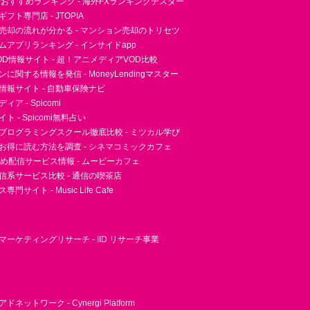
者おすすめランキング - 海外FXランキングテスター
フト専門店 - JTOPIA
売却の流れが分かる - マンション売却のトリセツ
アプリランキング - インサイドapp
D情報サイト - 超！アニメディアVOD比較
に関する情報を発信 - MoneyLendingマスター
情報サイト - 自動車保険ナビ
ア - Spicomi
 - Spicomi無料占い
プログラミングスクール徹底比較 - ミツカル学び
お得に読む方法を調査 - シネマコミックカフェ
すめ配信サービス情報 - ムービーカフェ
信系サービス比較 - 通信の喫茶店
サイト - Music Life Cafe
ーケティングリサーチ - IID リサーチ事業
ネットワーク - Cynergi Platform