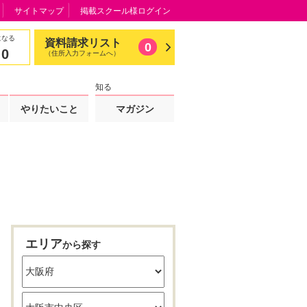
サイトマップ
掲載スクール様ログイン
になる
資料請求リスト
0
0
（住所入力フォームへ）
知る
やりたいこと
マガジン
エリア
から探す