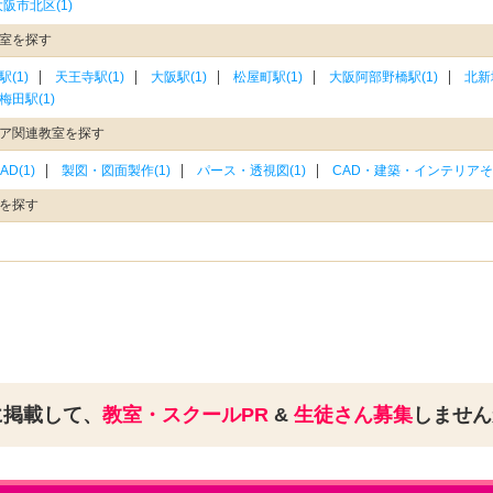
大阪市北区(1)
教室を探す
(1)
天王寺駅(1)
大阪駅(1)
松屋町駅(1)
大阪阿部野橋駅(1)
北新
梅田駅(1)
リア関連教室を探す
AD(1)
製図・図面製作(1)
パース・透視図(1)
CAD・建築・インテリアその
室を探す
に掲載して、
教室・スクールPR
&
生徒さん募集
しませ