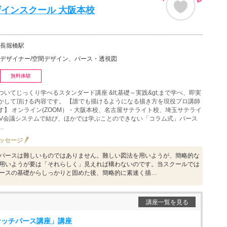
インスクール 大阪本校
長堀橋駅
デザイナー/空間デザイン、パース・透視図
無料体験
いてじっくり学べるスタンダード講座 &lt;基礎～実践&gt;まで学べ、即実
かして頂ける内容です。 【誰でも描けるようになる描き方を現役プロ講師
す】 オンライン(ZOOM）・大阪本校、名古屋サテライト校、埼玉サテライ
TV会議システムで結び、ほかでは学ぶことのできない「コラム式」パース
…
ッセージ
パースは難しいものではありません。難しい図法を用いようが、簡略的な
用いようが要は「それらしく」見えれば構わないのです。当スクールでは
ースの基礎からしっかりと固めた後、簡略的に素速く描…
講座一覧を見る
ケッチパース講座」講座