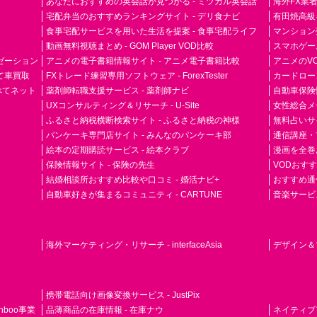
あなたにおすすめの英会話が見つかる - ミツカル英会話
海外FX業
宅配弁当のおすすめランキングサイト - デリ食ナビ
有田焼高級ギ
食事宅配サービスを用いた生活を提案 - 食事宅配ライフ
マンション
動画無料視聴まとめ - GOM Player VOD比較
スマホゲーム
ゼーション
アニメの電子書籍情報サイト - アニメ電子書籍比較
アニメのVO
て車買取
FXトレード練習専用ソフトウェア - ForexTester
カードローン
らべてネット
薬剤師転職支援サービス - 薬剤師ナビ
自動車保険
UXコンサルティング＆リサーチ - U-Site
女性総合メディ
ふるさと納税横断検索サイト - ふるさと納税の神様
無料占いサイト
パンケーキ専門店サイト - みんなのパンケーキ部
通信講座・
絵本の定期購読サービス - 絵本クラブ
漫画を全巻
保険情報サイト - 保険の先生
VODおす
結婚相談所おすすめ比較や口コミ - 婚活ナビ+
おすすめ通
自動車好きが集まるコミュニティ - CARTUNE
音楽サービス専門
海外マーケティング・リサーチ - interfaceAsia
デザイン＆マ
携帯電話向け画像変換サービス - JustPix
nboo事業
品薄商品の在庫情報 - 在庫ナウ
ネイティブアド