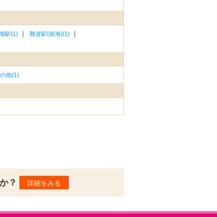
地駅(1)
難波駅(南海)(1)
他(1)
んか？
詳細をみる