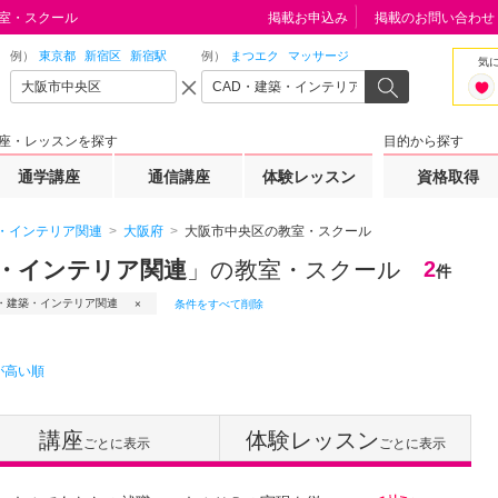
教室・スクール
掲載お申込み
掲載のお問い合わせ
例）
東京都
新宿区
新宿駅
例）
まつエク
マッサージ
気
座・レッスンを探す
目的から探す
通学講座
通信講座
体験レッスン
資格取得
築・インテリア関連
大阪府
大阪市中央区の教室・スクール
築・インテリア関連
」の教室・スクール
2
件
D・建築・インテリア関連
条件をすべて削除
が高い順
講座
体験レッスン
ごとに表示
ごとに表示