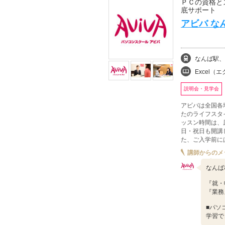
ＰＣの資格と
底サポート
アビバ な
なんば駅、
Excel（エクセル
説明会・見学会
アビバは全国各
たのライフスタ
ッスン時間は、
日・祝日も開講
た、ご入学前に
講師からのメ
なんば
『就・
『業務
■パソ
学習で