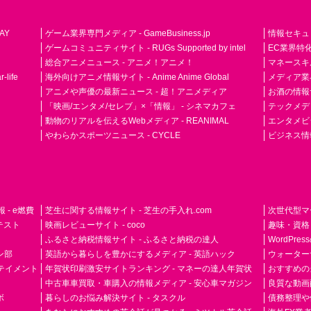
AY
ゲーム業界専門メディア - GameBusiness.jp
情報セキュリテ
ゲームコミュニティサイト - RUGs Supported by intel
EC業界特化
総合アニメニュース - アニメ！アニメ！
マネースキ
life
海外向けアニメ情報サイト - Anime Anime Global
メディア業界紙 
アニメや声優の最新ニュース - 超！アニメディア
お酒の情報サイ
「映画/エンタメ/セレブ」×「情報」 - シネマカフェ
テックメディア
動物のリアルを伝えるWebメディア - REANIMAL
エンタメビジ
やわらかスポーツニュース - CYCLE
ビジネス情
- e燃費
芝生に関する情報サイト - 芝生の手入れ.com
次世代型マ
ドテスト
映画レビューサイト - coco
趣味・資格
ふるさと納税情報サイト - ふるさと納税の達人
WordPr
ン部
英語から暮らしを豊かにするメディア - 英語ハック
ウォーター
ーテイメント
年賀状印刷激安サイトランキング - マネーの達人年賀状
おすすめの
中古車車買取・車購入の情報メディア - 安心車マガジン
良質な動画配
ボ
暮らしのお悩み解決サイト - タスクル
債務整理や