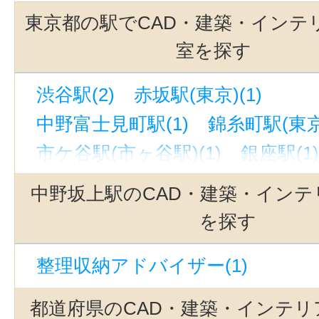
東京都の駅でCAD・建築・インテ
室を探す
渋谷駅(2)
赤坂駅(東京)(1)
中野富士見町駅(1)
錦糸町駅(東京)
市ケ谷駅(市ヶ谷駅)(1)
銀座駅(1)
代々木駅(1)
西新宿五丁目駅(1)
中野坂上駅のCAD・建築・インテ
吉祥寺駅(1)
麹町駅(1)
上野駅(1
を探す
南新宿駅(1)
新宿駅(1)
立川駅(1
整理収納アドバイザー(1)
表参道駅(1)
上野広小路駅(1)
原
新線新宿駅(1)
八王子駅(1)
新中
都道府県のCAD・建築・インテリ