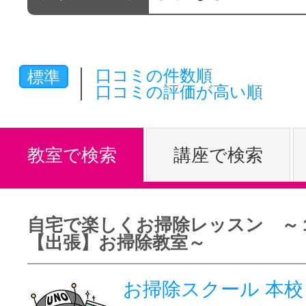
体験レッス
口コミの件数順
標準
やりたいこ
口コミの評価が高い順
特集をみる
教室で検索
講座で検索
グッドスク
自宅で楽しくお掃除レッスン ～１
【出張】お掃除教室～
掲載のお問
お掃除スクール 本校