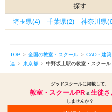
上野御徒町駅(1)
明治神宮前〈原宿
探す
京王八王子駅(1)
中野新橋駅(1)
埼玉県(4)
千葉県(2)
神奈川県(6
大井町駅(1)
四ツ谷駅(1)
池袋駅
TOP
全国の教室・スクール
CAD・建
連
東京都
中野坂上駅の教室・スクール
グッドスクールに掲載して、
教室・スクールPR
生徒さ
&
しませんか？