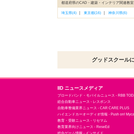
都道府県のCAD・建築・インテリア関連教
埼玉県(4)
東京都(16)
神奈川県(6)
グッドスクール
IID ニュースメディア
ブロードバンド・モバイルニュース - RBB TOD
総合自動車ニュース - レスポンス
自動車整備業界ニュース - CAR CARE PLUS
ハイエンドカーオーディオ情報 - Push on! Mycar-
教育・受験ニュース - リセマム
教育業界向けニュース - ReseEd
総合ゲーム情報 - インサイド