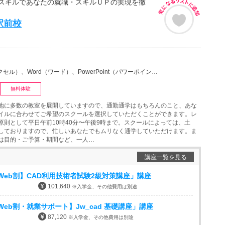
スキルであなたの就職・スキルＵＰの実現を徹
駅前校
）、Word（ワード）、PowerPoint（パワーポイント・PPT）、Access（アクセス）、マ…
無料体験
地に多数の教室を展開していますので、通勤通学はもちろんのこと、あな
イルに合わせてご希望のスクールを選択していただくことができます。レ
原則として平日午前10時40分〜午後9時まで。スクールによっては、土
しておりますので、忙しいあなたでもムリなく通学していただけます。ま
は目的・ご予算・期間など、一人…
講座一覧を見る
Web割】CAD利用技術者試験2級対策講座」講座
101,640
※入学金、その他費用は別途
eb割・就業サポート】Jw_cad 基礎講座」講座
87,120
※入学金、その他費用は別途