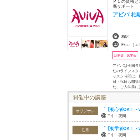
ＰＣの資格と
底サポート
アビバ 柏
柏駅
Excel（エクセル
説明会・見学会
アビバは全国各
たのライフスタ
ッスン時間は、
日・祝日も開講
た、ご入学前に
開催中の講座
「【初心者OK！・
オリジナル
日中・夜間
「【初学者OK！・W
注目
日中・夜間