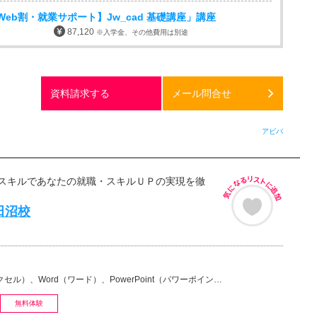
eb割・就業サポート】Jw_cad 基礎講座」講座
87,120
※入学金、その他費用は別途
資料請求する
メール問合せ
アビバ
スキルであなたの就職・スキルＵＰの実現を徹
田沼校
）、Word（ワード）、PowerPoint（パワーポイント・PPT）、Access（アクセス）、マ…
無料体験