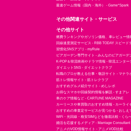
最速ゲーム情報（国内・海外） - Game*Spark
その他関連サイト・サービス
その他サイト
燃費ランキングやガソリン価格、車レビュー情報 
回線速度測定サービス - RBB TODAY スピー
習慣化SNSアプリ - myRule
ビアガーデン専門サイト - みんなのビアガーデ
K-POP＆韓流映画やドラマ情報 - 韓流エンタ
ダイエットSNS - ダイエットクラブ
転職のプロが教える仕事・敬語サイト - マナラ
筋トレ情報サイト - 筋トレクラブ
おすすめグルメ紹介サイト - めしレポ
お得なスマホや回線契約情報を解説 - すまアレ
車のケア情報など - CARTUNE MAGAZINE
カーリースや車買取のおすすめ情報 - カーライ
おすすめの車査定サービスが見つかる - おしえ
WiFi・光回線・格安SIMなどを徹底比較 - く
婚活を応援するメディア - Marriage Consultant
アニメのVOD情報サイト - アニメVOD比較