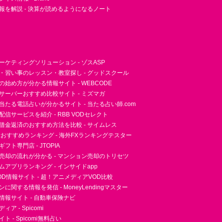
報を解説 - 決算が読めるようになるノート
ーケティングソリューション - ゾスASP
・習い事のレッスン・教室探し - グッドスクール
essの始め方が分かる情報サイト - WEBCODE
サーバーおすすめ比較サイト - ミズマガ
当たる電話占いが分かるサイト - 当たる占い師.com
信サービスを紹介 - RBB VODセレクト
借金返済のおすすめ方法を比較 - サイムレス
者おすすめランキング - 海外FXランキングテスター
フト専門店 - JTOPIA
売却の流れが分かる - マンション売却のトリセツ
アプリランキング - インサイドapp
D情報サイト - 超！アニメディアVOD比較
に関する情報を発信 - MoneyLendingマスター
情報サイト - 自動車保険ナビ
ア - Spicomi
 - Spicomi無料占い