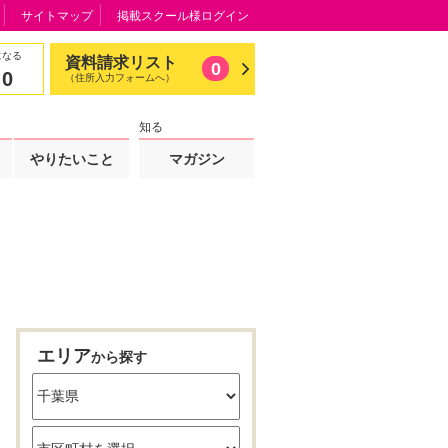
サイトマップ
掲載スクール様ログイン
になる
資料請求リスト
0
0
（住所入力フォームへ）
知る
やりたいこと
マガジン
エリア
から探す