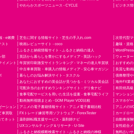
やわらかスポーツニュース - CYCLE
ビジネス情
- e燃費
芝生に関する情報サイト - 芝生の手入れ.com
次世代型マ
ドテスト
映画レビューサイト - coco
趣味・資格
ふるさと納税情報サイト - ふるさと納税の達人
WordPr
ン部
英語から暮らしを豊かにするメディア - 英語ハック
ウォーター
ーテイメント
年賀状印刷激安サイトランキング - マネーの達人年賀状
おすすめの
中古車車買取・車購入の情報メディア - 安心車マガジン
良質な動画配
ボ
暮らしのお悩み解決サイト - タスクル
債務整理や
あなたにおすすめの英会話が見つかる - ミツカル英会話
海外FX業
宅配弁当のおすすめランキングサイト - デリ食ナビ
有田焼高級ギ
食事宅配サービスを用いた生活を提案 - 食事宅配ライフ
マンション
動画無料視聴まとめ - GOM Player VOD比較
スマホゲーム
ゼーション
アニメの電子書籍情報サイト - アニメ電子書籍比較
アニメのVO
て車買取
FXトレード練習専用ソフトウェア - ForexTester
カードローン
らべてネット
薬剤師転職支援サービス - 薬剤師ナビ
自動車保険
UXコンサルティング＆リサーチ - U-Site
女性総合メディ
ふるさと納税横断検索サイト - ふるさと納税の神様
無料占いサイト