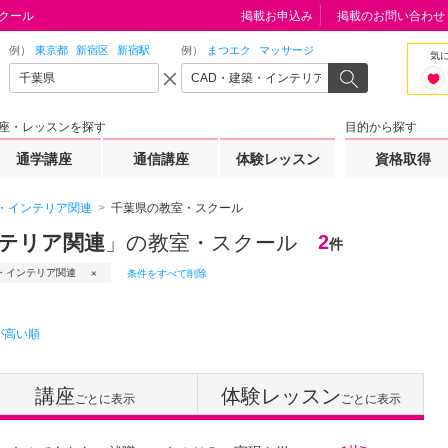
クール
掲載お申込み
掲載のお問い合わせ
例）
東京都
新宿区
新宿駅
例）
まつエク
マッサージ
気
座・レッスンを探す
目的から探す
通学講座
通信講座
体験レッスン
資格取得
築・インテリア関連
千葉県の教室・スクール
ンテリア関連
」の教室・スクール
2
件
築・インテリア関連
条件をすべて削除
が高い順
講座
体験レッスン
ごとに表示
ごとに表示