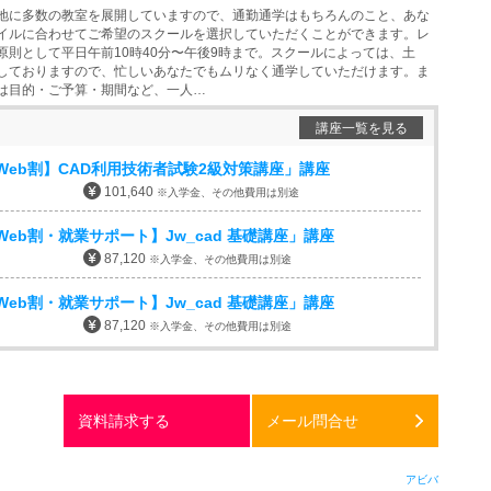
地に多数の教室を展開していますので、通勤通学はもちろんのこと、あな
イルに合わせてご希望のスクールを選択していただくことができます。レ
原則として平日午前10時40分〜午後9時まで。スクールによっては、土
しておりますので、忙しいあなたでもムリなく通学していただけます。ま
は目的・ご予算・期間など、一人…
講座一覧を見る
Web割】CAD利用技術者試験2級対策講座」講座
101,640
※入学金、その他費用は別途
eb割・就業サポート】Jw_cad 基礎講座」講座
87,120
※入学金、その他費用は別途
eb割・就業サポート】Jw_cad 基礎講座」講座
87,120
※入学金、その他費用は別途
資料請求する
メール問合せ
アビバ