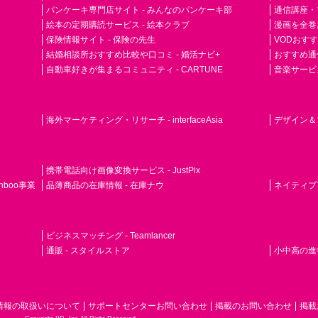
パンケーキ専門店サイト - みんなのパンケーキ部
通信講座・
絵本の定期購読サービス - 絵本クラブ
漫画を全巻
保険情報サイト - 保険の先生
VODおす
結婚相談所おすすめ比較や口コミ - 婚活ナビ+
おすすめ通
自動車好きが集まるコミュニティ - CARTUNE
音楽サービス専門
海外マーケティング・リサーチ - interfaceAsia
デザイン＆マ
携帯電話向け画像変換サービス - JustPix
nboo事業
品薄商品の在庫情報 - 在庫ナウ
ネイティブアド
ビジネスマッチング - Teamlancer
通販 - スタイルストア
小中高の進学
情報の取扱いについて
サポートセンターお問い合わせ
掲載のお問い合わせ
掲載