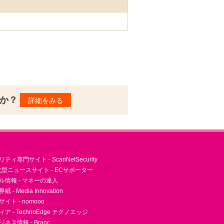
んか？
詳細をみる
ィ専門サイト - ScanNetSecurity
型ニュースサイト - ECサポーター
ル情報 - マネーの達人
- Media Innovation
ト - nomooo
 - TechnoEdge テクノエッジ
ネス情報 - Branc