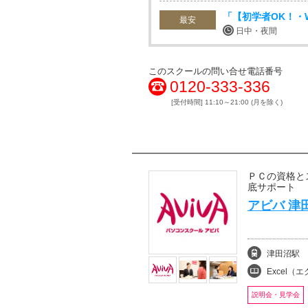
「【初学者OK！・W
最安
日中・夜間
このスクールの問い合せ電話番号
0120-333-336
[受付時間] 11:10～21:00 (月を除く)
ＰＣの資格と
底サポート
アビバ 津
津田沼駅
Excel（エクセル
説明会・見学会