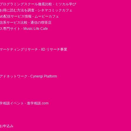
プログラミングスクール徹底比較 - ミツカル学び
お得に読む方法を調査 - シネマコミックカフェ
すめ配信サービス情報 - ムービーカフェ
信系サービス比較 - 通信の喫茶店
サイト - Music Life Cafe
ーケティングリサーチ - IID リサーチ事業
ネットワーク - Cynergi Platform
相談イベント - 進学相談.com
お申込み