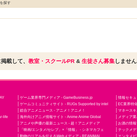
室を探す
に掲載して、
教室・スクールPR
&
生徒さん募集
しませ
AY
ゲーム業界専門メディア - GameBusiness.jp
情報セキュリテ
ゲームコミュニティサイト - RUGs Supported by intel
EC業界特化
総合アニメニュース - アニメ！アニメ！
マネースキ
life
海外向けアニメ情報サイト - Anime Anime Global
メディア業界紙 
アニメや声優の最新ニュース - 超！アニメディア
お酒の情報サイ
「映画/エンタメ/セレブ」×「情報」 - シネマカフェ
テックメディア
動物のリアルを伝えるWebメディア - REANIMAL
エンタメビジ