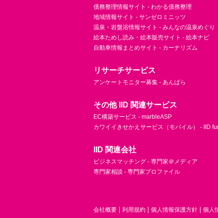
債務整理情報サイト - わかる債務整理
地域情報サイト - サンゼロミニッツ
温泉・岩盤浴情報サイト - みんなの温泉めぐり
絵本ためし読み・絵本販売サイト - 絵本ナビ
自動車情報まとめサイト - カーナリズム
リサーチサービス
アンケートモニター募集 - あんぱら
その他 IID 関連サービス
EC構築サービス - marbleASP
カワイイきせかえサービス（モバイル） - IID fu
IID 関連会社
ビジネスマッチング - 専門家＠メディア
専門家相談 - 専門家プロファイル
会社概要
利用規約
個人情報保護方針
個人