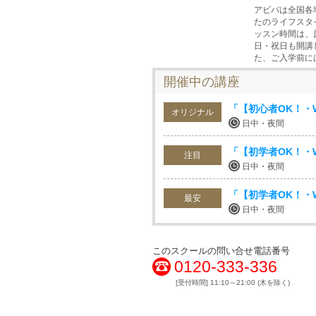
アビバは全国各
たのライフスタ
ッスン時間は、
日・祝日も開講
た、ご入学前に
開催中の講座
「【初心者OK！・
オリジナル
日中・夜間
「【初学者OK！・W
注目
日中・夜間
「【初学者OK！・W
最安
日中・夜間
このスクールの問い合せ電話番号
0120-333-336
[受付時間] 11:10～21:00 (木を除く)