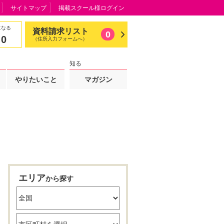
サイトマップ
掲載スクール様ログイン
になる
資料請求リスト
0
0
（住所入力フォームへ）
知る
やりたいこと
マガジン
エリア
から探す