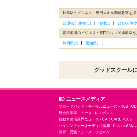
岐阜駅のビジネス・専門スキル関連教室を探
経理/会計/財務(1)
法律(1)
経営/人事/労
都道府県のビジネス・専門スキル関連教室を
静岡県(2)
愛知県(11)
グッドスクール
IID ニュースメディア
ブロードバンド・モバイルニュース - RBB TOD
総合自動車ニュース - レスポンス
自動車整備業界ニュース - CAR CARE PLUS
ハイエンドカーオーディオ情報 - Push on! Mycar-
教育・受験ニュース - リセマム