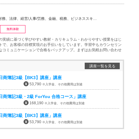
法律、経営/人事/労務、金融、税務、ビジネススキルアップ・キャリアアップ、ビジネス・専門スキルその他
無料体験
の実績に基づく学びやすい教材・カリキュラム・わかりやすい授業をはじ
トで、お客様の目標実現のお手伝いをしています。学習中もカウンセリン
なコミュニケーションで合格をバックアップ。まずはお気軽お問い合わせ
講座一覧を見る
日商簿記3級【BK3】講座」講座
53,790
※入学金、その他費用は別途
商簿記3級・2級 ForYou 合格コース」講座
168,190
※入学金、その他費用は別途
日商簿記3級【BK3】講座」講座
53,790
※入学金、その他費用は別途