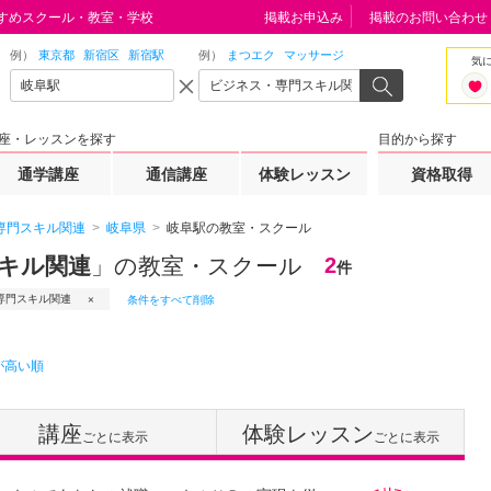
すめスクール・教室・学校
掲載お申込み
掲載のお問い合わせ
例）
東京都
新宿区
新宿駅
例）
まつエク
マッサージ
気
座・レッスンを探す
目的から探す
通学講座
通信講座
体験レッスン
資格取得
専門スキル関連
岐阜県
岐阜駅の教室・スクール
スキル関連
」の教室・スクール
2
件
専門スキル関連
条件をすべて削除
が高い順
講座
体験レッスン
ごとに表示
ごとに表示