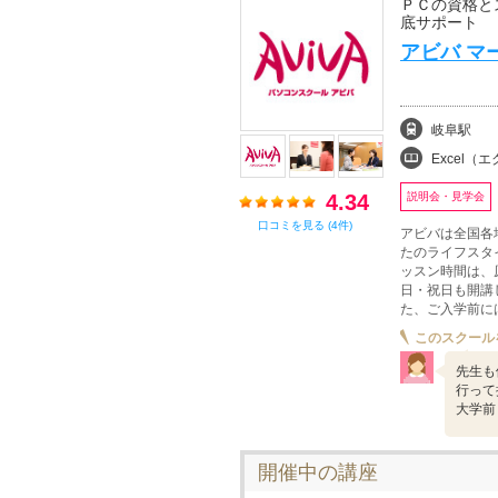
ＰＣの資格と
底サポート
アビバ マ
岐阜駅
Excel（エクセル
4.34
説明会・見学会
口コミを見る (4件)
アビバは全国各
たのライフスタ
ッスン時間は、
日・祝日も開講
た、ご入学前に
このスクール
先生も
行って
大学前
開催中の講座