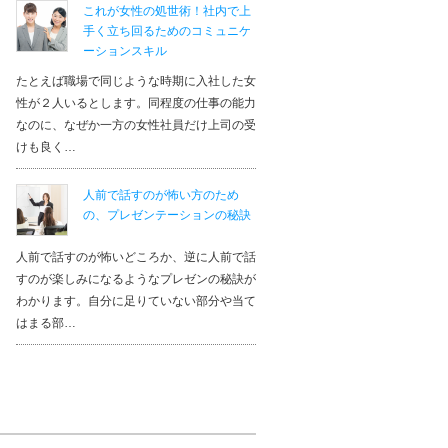
これが女性の処世術！社内で上
へ通っています。忙しいと、すぐサボってしまう癖
手く立ち回るためのコミュニケ
通い方を一緒に考えてくださるので頑張れます。 苦
こ...
（もっと見る）
ーションスキル
カズさん
たとえば職場で同じような時期に入社した女
性が２人いるとします。同程度の仕事の能力
なのに、なぜか一方の女性社員だけ上司の受
けも良く…
人前で話すのが怖い方のため
の、プレゼンテーションの秘訣
人前で話すのが怖いどころか、逆に人前で話
すのが楽しみになるようなプレゼンの秘訣が
わかります。自分に足りていない部分や当て
はまる部…