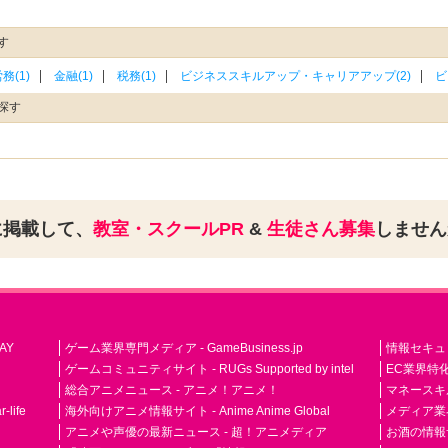
す
務(1)
金融(1)
税務(1)
ビジネススキルアップ・キャリアアップ(2)
ビ
探す
に掲載して、
教室・スクールPR
&
生徒さん募集
しませ
AY
ゲーム業界専門メディア - GameBusiness.jp
情報セキュリテ
ゲームコミュニティサイト - RUGs Supported by intel
EC業界特化
総合アニメニュース - アニメ！アニメ！
マネースキ
life
海外向けアニメ情報サイト - Anime Anime Global
メディア業界紙 
アニメや声優の最新ニュース - 超！アニメディア
お酒の情報サイ