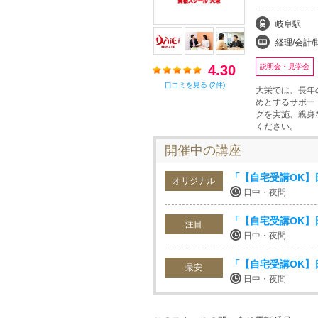
岐阜駅
経理/会計/財務、
4.30
説明会・見学会
口コミを見る (2件)
大栄では、長年
めとするサポー
グを実施、親身
ください。
開催中の講座
「【自宅受講OK】
オリジナル
日中・夜間
「【自宅受講OK】日
注目
日中・夜間
「【自宅受講OK】
最安
日中・夜間