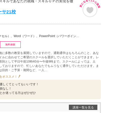
スキルであなたの就職・スキルＵＰの実現を徹
ーサ21校
）、Word（ワード）、PowerPoint（パワーポイント・PPT）、Access（アクセス）、マ…
無料体験
地に多数の教室を展開していますので、通勤通学はもちろんのこと、あな
イルに合わせてご希望のスクールを選択していただくことができます。レ
原則として平日午前10時40分〜午後9時まで。スクールによっては、土
しておりますので、忙しいあなたでもムリなく通学していただけます。ま
は目的・ご予算・期間など、一人…
をオススメ！
優しくてとってもいいです！
損なし！
とか迷ってる方はぜひぜひ
講座一覧を見る