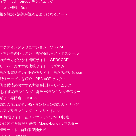
 - TechnoEdge テクノエッジ
ネス情報 - Branc
報を解説 - 決算が読めるようになるノート
ーケティングソリューション - ゾスASP
・習い事のレッスン・教室探し - グッドスクール
essの始め方が分かる情報サイト - WEBCODE
サーバーおすすめ比較サイト - ミズマガ
当たる電話占いが分かるサイト - 当たる占い師.com
信サービスを紹介 - RBB VODセレクト
借金返済のおすすめ方法を比較 - サイムレス
者おすすめランキング - 海外FXランキングテスター
フト専門店 - JTOPIA
売却の流れが分かる - マンション売却のトリセツ
アプリランキング - インサイドapp
D情報サイト - 超！アニメディアVOD比較
に関する情報を発信 - MoneyLendingマスター
情報サイト - 自動車保険ナビ