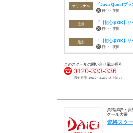
「Java Ques
オリジナル
日中・夜間
「【初心者OK】サー
注目
日中・夜間
「【初心者OK】サー
最安
日中・夜間
このスクールの問い合せ電話番号
0120-333-336
[受付時間] 10:30～21:00 (木を除く)
資格試験・資
クール大栄
資格スクー