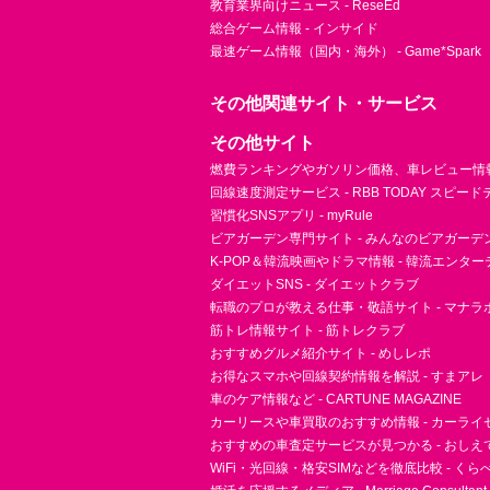
教育業界向けニュース - ReseEd
総合ゲーム情報 - インサイド
最速ゲーム情報（国内・海外） - Game*Spark
その他関連サイト・サービス
その他サイト
燃費ランキングやガソリン価格、車レビュー情報 
回線速度測定サービス - RBB TODAY スピー
習慣化SNSアプリ - myRule
ビアガーデン専門サイト - みんなのビアガーデ
K-POP＆韓流映画やドラマ情報 - 韓流エンタ
ダイエットSNS - ダイエットクラブ
転職のプロが教える仕事・敬語サイト - マナラ
筋トレ情報サイト - 筋トレクラブ
おすすめグルメ紹介サイト - めしレポ
お得なスマホや回線契約情報を解説 - すまアレ
車のケア情報など - CARTUNE MAGAZINE
カーリースや車買取のおすすめ情報 - カーライ
おすすめの車査定サービスが見つかる - おしえ
WiFi・光回線・格安SIMなどを徹底比較 - く