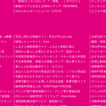
「映画/エンタメ/セレブ」×「情報」 - シネマカフェ
テックメディア
動物のリアルを伝えるWebメディア - REANIMAL
エンタメビジ
やわらかスポーツニュース - CYCLE
ビジネス情
- e燃費
芝生に関する情報サイト - 芝生の手入れ.com
次世代型マ
ドテスト
映画レビューサイト - coco
趣味・資格
ふるさと納税情報サイト - ふるさと納税の達人
WordPr
ン部
英語から暮らしを豊かにするメディア - 英語ハック
ウォーター
ーテイメント
年賀状印刷激安サイトランキング - マネーの達人年賀状
おすすめの
中古車車買取・車購入の情報メディア - 安心車マガジン
良質な動画配
ボ
暮らしのお悩み解決サイト - タスクル
債務整理や
あなたにおすすめの英会話が見つかる - ミツカル英会話
海外FX業
宅配弁当のおすすめランキングサイト - デリ食ナビ
有田焼高級ギ
食事宅配サービスを用いた生活を提案 - 食事宅配ライフ
マンション
動画無料視聴まとめ - GOM Player VOD比較
スマホゲーム
ゼーション
アニメの電子書籍情報サイト - アニメ電子書籍比較
アニメのVO
て車買取
FXトレード練習専用ソフトウェア - ForexTester
カードローン
らべてネット
薬剤師転職支援サービス - 薬剤師ナビ
自動車保険