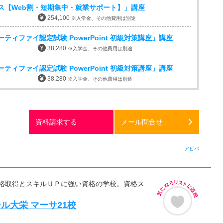
tプラス【Web割・短期集中・就業サポート】」講座
254,100
※入学金、その他費用は別途
ティファイ認定試験 PowerPoint 初級対策講座」講座
38,280
※入学金、その他費用は別途
ティファイ認定試験 PowerPoint 初級対策講座」講座
38,280
※入学金、その他費用は別途
資料請求する
メール問合せ
アビバ
格取得とスキルＵＰに強い資格の学校。資格ス
ル大栄 マーサ21校