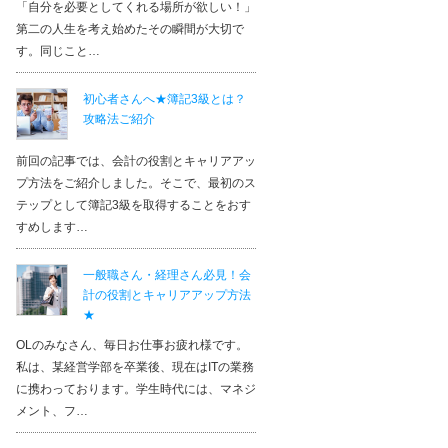
「自分を必要としてくれる場所が欲しい！」
第二の人生を考え始めたその瞬間が大切で
す。同じこと…
初心者さんへ★簿記3級とは？
攻略法ご紹介
前回の記事では、会計の役割とキャリアアッ
プ方法をご紹介しました。そこで、最初のス
テップとして簿記3級を取得することをおす
すめします…
一般職さん・経理さん必見！会
計の役割とキャリアアップ方法
★
資格スクール大栄 マーサ21校
OLのみなさん、毎日お仕事お疲れ様です。
私は、某経営学部を卒業後、現在はITの業務
エリア：
岐阜県
に携わっております。学生時代には、マネジ
コメント
メント、フ…
仕事で資格をとらないといけない状況になり、自宅