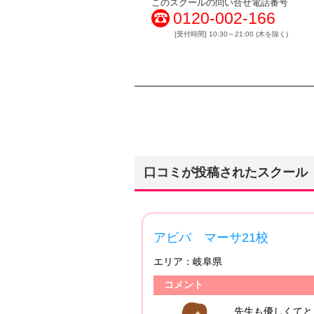
このスクールの問い合せ電話番号
0120-002-166
[受付時間] 10:30～21:00 (木を除く)
口コミが投稿されたスクール
4.30
アビバ マーサ21校
エリア：
岐阜県
投稿日：2014/10/22
コメント
短縮できないかなぁって
先生も優しくてと