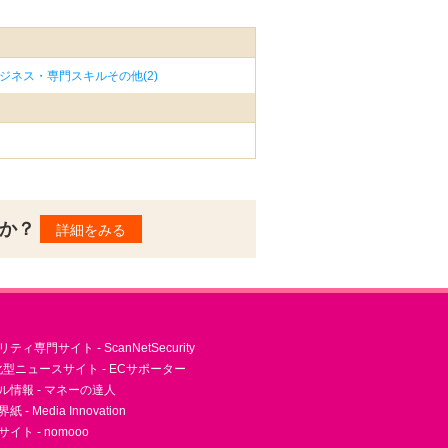
ジネス・専門スキルその他(2)
んか？
詳細をみる
ィ専門サイト - ScanNetSecurity
型ニュースサイト - ECサポーター
ル情報 - マネーの達人
- Media Innovation
ト - nomooo