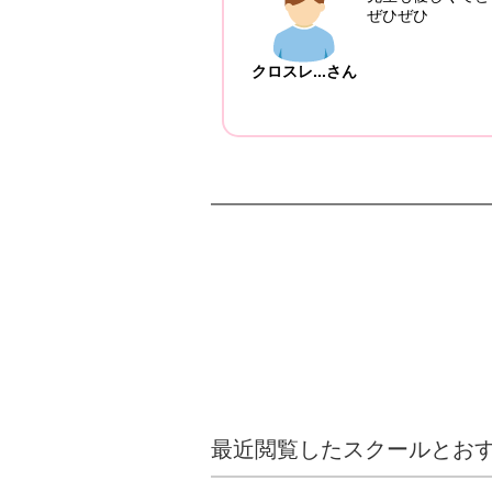
｢こんなやり方ができた
ぜひぜひ
て入りましたが、意外
クロスレ...さん
最近閲覧したスクールとお