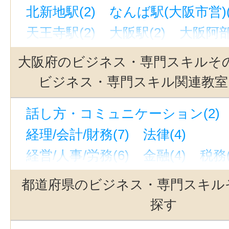
北新地駅(2)
なんば駅(大阪市営)(
天王寺駅(2)
大阪駅(2)
大阪阿部
中津駅(阪急)（大阪）(1)
難波駅(
大阪府のビジネス・専門スキルそ
ＪＲ難波駅(1)
本町駅(1)
西梅田
ビジネス・専門スキル関連教室
話し方・コミュニケーション(2)
経理/会計/財務(7)
法律(4)
経営/人事/労務(6)
金融(4)
税務(
ビジネススキルアップ・キャリアア
都道府県のビジネス・専門スキル
企画・マーケティング(1)
コーチ
探す
NLP(1)
投資・マネー(2)