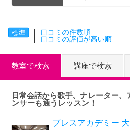
体験レッス
口コミの件数順
標準
やりたいこ
口コミの評価が高い順
特集をみる
教室で検索
講座で検索
グッドスク
日常会話から歌手、ナレーター、
ンサーも通うレッスン！
掲載のお問
ブレスアカデミー 