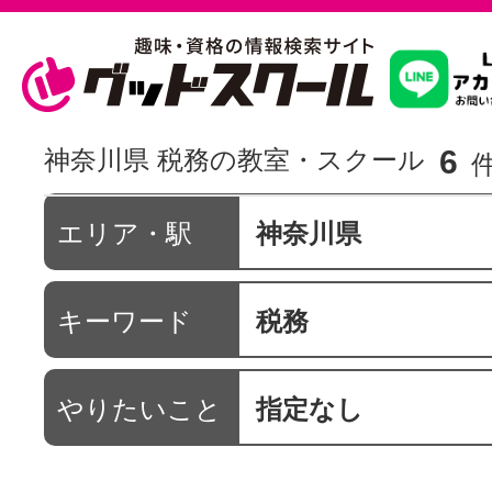
習いたいこ
6
神奈川県 税務の教室・スクール
スクールを
エリア・駅
神奈川県
キーワード
税務
駅・路線か
やりたいこと
指定なし
通信講座を探