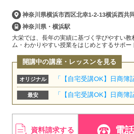
サイトマッ
神奈川県横浜市西区北幸1-2-13横浜西共
神奈川県・横浜駅
大栄では、長年の実績に基づく学びやすい教
ム・わかりやすい授業をはじめとするサポー
開講中の講座・レッスンを見る
オリジナル
最安
電
資料請求する