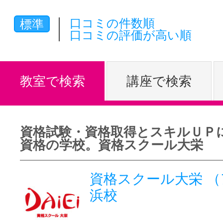
体験レッス
口コミの件数順
標準
口コミの評価が高い順
やりたいこ
教室で検索
講座で検索
特集をみる
資格試験・資格取得とスキルＵＰ
資格の学校。資格スクール大栄
グッドスク
資格スクール大栄 
浜校
掲載のお問