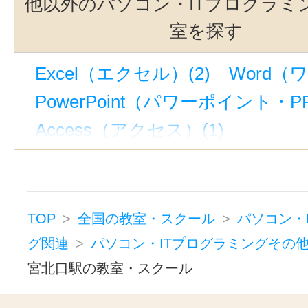
他以外のパソコン・ITプログラミ
室を探す
Excel（エクセル）(2)
Word（ワ
PowerPoint（パワーポイント・PP
Access（アクセス）(1)
マイクロソフト オフィス スペシャ
パソコン入門(2)
ホームページ・WEB制作(2)
HT
TOP
全国の教室・スクール
パソコン・
プログラミング(1)
VB(1)
JAVA
グ関連
パソコン・ITプログラミングその
宮北口駅の教室・スクール
P検・PC検定(1)
ITパスポート(1