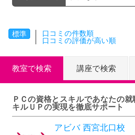
体験レッス
口コミの件数順
標準
やりたいこ
口コミの評価が高い順
特集をみる
教室で検索
講座で検索
グッドスク
ＰＣの資格とスキルであなたの就
キルＵＰの実現を徹底サポート
掲載のお問
アビバ 西宮北口校