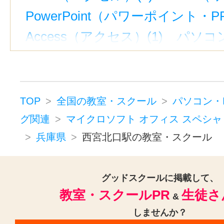
PowerPoint（パワーポイント・PP
Access（アクセス）(1)
パソコン
ホームページ・WEB制作(2)
HT
プログラミング(1)
VB(1)
JAVA
P検・PC検定(1)
ITパスポート(1
TOP
全国の教室・スクール
パソコン・
パソコン・ITプログラミングその他
グ関連
マイクロソフト オフィス スペシャ
兵庫県
西宮北口駅の教室・スクール
グッドスクールに掲載して、
教室・スクールPR
生徒さ
&
しませんか？