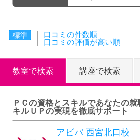
体験レッス
口コミの件数順
標準
やりたいこ
口コミの評価が高い順
特集をみる
教室で検索
講座で検索
グッドスク
ＰＣの資格とスキルであなたの就
キルＵＰの実現を徹底サポート
掲載のお問
アビバ 西宮北口校