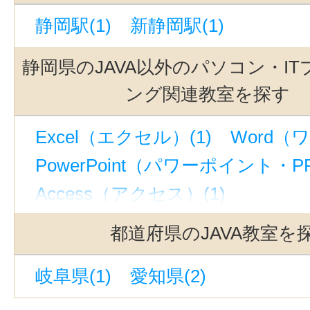
静岡駅(1)
新静岡駅(1)
静岡県のJAVA以外のパソコン・I
ング関連教室を探す
Excel（エクセル）(1)
Word（ワ
PowerPoint（パワーポイント・PP
Access（アクセス）(1)
マイクロソフト オフィス スペシャ
都道府県のJAVA教室を
パソコン入門(1)
岐阜県(1)
愛知県(2)
ホームページ・WEB制作(1)
HT
ITパスポート(1)