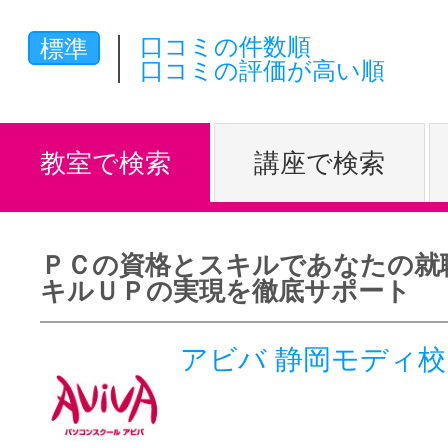
体験レッス
口コミの件数順
標準
口コミの評価が高い順
やりたいこ
教室で検索
講座で検索
特集をみる
ＰＣの資格とスキルであなたの就
キルＵＰの実現を徹底サポート
グッドスク
アビバ 静岡モディ校
掲載のお問