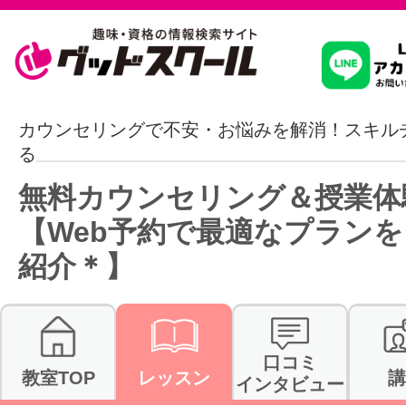
習いたいこ
カウンセリングで不安・お悩みを解消！スキル
る
スクールを
無料カウンセリング＆授業体
【Web予約で最適なプランを
紹介＊】
駅・路線か
通信講座を探
口コミ
教室TOP
レッスン
講
インタビュー