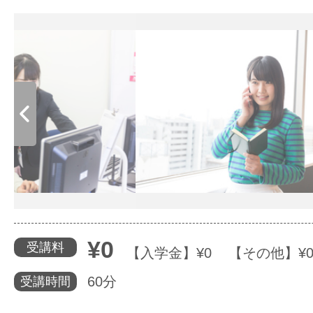
体験レッス
やりたいこ
特集をみる
グッドスク
¥0
受講料
【入学金】¥0 【その他】¥
掲載のお問
60分
受講時間