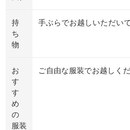
持
手ぶらでお越しいただい
ち
物
お
ご自由な服装でお越しく
す
す
め
の
服装