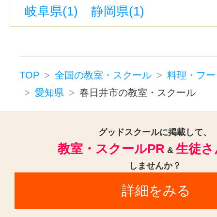
岐阜県(1)
静岡県(1)
刈谷駅(1)
高蔵寺駅(1)
庄内緑地
豊橋駅(1)
上前津駅(1)
新上挙母
新栄町駅(愛知)(1)
千種駅(1)
伏見駅(愛知)(1)
尾張一宮駅(1)
TOP
全国の教室・スクール
料理・フー
愛知県
春日井市の教室・スクール
中村区役所駅(1)
相生山駅(1)
船
新豊田駅(1)
高岳駅(愛知)(1)
藤が丘駅(愛知)(1)
グッドスクールに掲載して、
名鉄一宮駅(1)
教室・スクールPR
生徒さ
&
浅間町駅(1)
しませんか？
詳細をみる