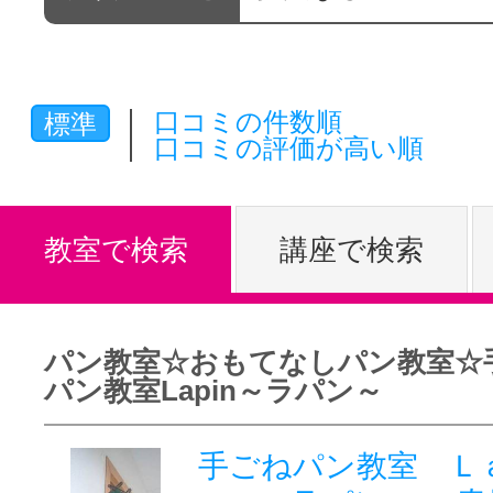
体験レッス
口コミの件数順
標準
やりたいこ
口コミの評価が高い順
特集をみる
教室で検索
講座で検索
グッドスク
パン教室☆おもてなしパン教室☆
パン教室Lapin～ラパン～
掲載のお問
手ごねパン教室 Ｌ