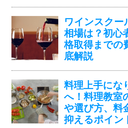
ワインスクー
相場は？初心
格取得までの
底解説
料理上手にな
へ！料理教室
や選び方、料
抑えるポイン