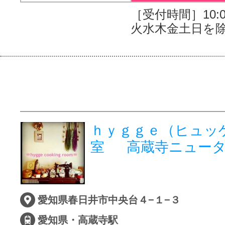
［受付時間］10:00
火水木金土日を除
ｈｙｇｇｅ（ヒュッ
室 高蔵寺ニュー
愛知県春日井市中央台４−１−３
愛知県・高蔵寺駅