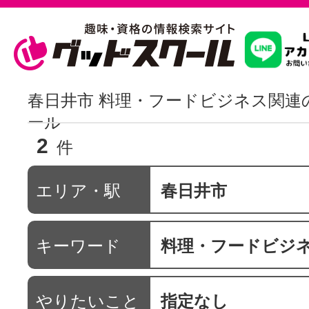
習いたいこ
春日井市 料理・フードビジネス関連
ール
2
スクールを
件
エリア・駅
春日井市
駅・路線か
キーワード
料理・フードビジ
通信講座を探
やりたいこと
指定なし