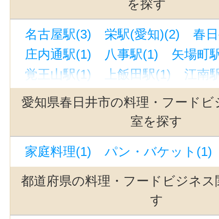
を探す
名古屋市天白区(1)
豊橋市(2)
岡
名古屋駅(3)
栄駅(愛知)(2)
春日井
一宮市(1)
瀬戸市(1)
刈谷市(1)
庄内通駅(1)
八事駅(1)
矢場町駅
江南市(1)
知立市(1)
尾張旭市(1
覚王山駅(1)
上飯田駅(1)
江南駅
岩倉市(1)
清須市(1)
長久手市(1
国際センター駅(1)
今池駅(愛知)(
愛知県春日井市の料理・フードビ
はなみずき通駅(1)
知立駅(1)
室を探す
名鉄名古屋駅(1)
金山駅(愛知)(1)
家庭料理(1)
パン・バケット(1)
豊田市駅(1)
清洲駅(1)
中京競馬
岩倉駅(愛知)(1)
吹上駅(愛知)(1)
都道府県の料理・フードビジネス
中水野駅(1)
黄金駅(愛知)(1)
鳴
す
上挙母駅(1)
久屋大通駅(1)
有松