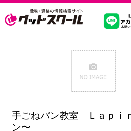
習いたいこ
スクールを
駅・路線か
通信講座を探
手ごねパン教室 Ｌａｐｉ
ン〜