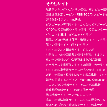
その他サイト
燃費ランキングやガソリン価格、車レビュー情報 
回線速度測定サービス - RBB TODAY スピー
習慣化SNSアプリ - myRule
ビアガーデン専門サイト - みんなのビアガーデ
K-POP＆韓流映画やドラマ情報 - 韓流エンタ
ダイエットSNS - ダイエットクラブ
転職のプロが教える仕事・敬語サイト - マナラ
筋トレ情報サイト - 筋トレクラブ
おすすめグルメ紹介サイト - めしレポ
お得なスマホや回線契約情報を解説 - すまアレ
車のケア情報など - CARTUNE MAGAZINE
カーリースや車買取のおすすめ情報 - カーライ
おすすめの車査定サービスが見つかる - おしえ
WiFi・光回線・格安SIMなどを徹底比較 - く
婚活を応援するメディア - Marriage Consultant
アニメのVOD情報サイト - アニメVOD比較
債務整理情報サイト - わかる債務整理
地域情報サイト - サンゼロミニッツ
温泉・岩盤浴情報サイト - みんなの温泉めぐり
絵本ためし読み・絵本販売サイト - 絵本ナビ