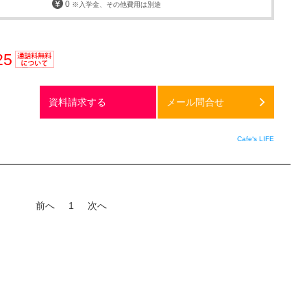
0
※入学金、その他費用は別途
25
通話料
無料
資料請求する
メール問合せ
Cafe‘s LIFE
前へ
1
次へ