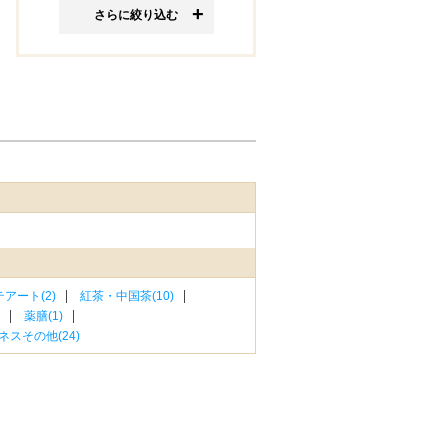
さらに絞り込む
アート(2)
紅茶・中国茶(10)
薬膳(1)
スその他(24)