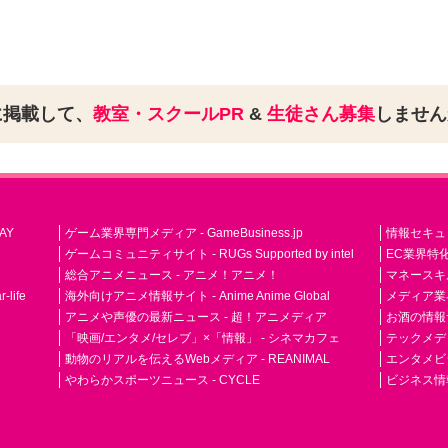
に掲載して、
教室・スクールPR
&
生徒さん募集
しませ
AY
ゲーム業界専門メディア - GameBusiness.jp
情報セキュリテ
ゲームコミュニティサイト - RUGs Supported by intel
EC業界特化
総合アニメニュース - アニメ！アニメ！
マネースキ
life
海外向けアニメ情報サイト - Anime Anime Global
メディア業界紙 
アニメや声優の最新ニュース - 超！アニメディア
お酒の情報サイ
「映画/エンタメ/セレブ」×「情報」 - シネマカフェ
テックメディア
動物のリアルを伝えるWebメディア - REANIMAL
エンタメビジ
やわらかスポーツニュース - CYCLE
ビジネス情