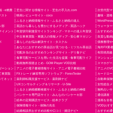
- e燃費
芝生に関する情報サイト - 芝生の手入れ.com
次世代型マ
ドテスト
映画レビューサイト - coco
趣味・資格
ふるさと納税情報サイト - ふるさと納税の達人
WordPr
ン部
英語から暮らしを豊かにするメディア - 英語ハック
ウォーター
ーテイメント
年賀状印刷激安サイトランキング - マネーの達人年賀状
おすすめの
中古車車買取・車購入の情報メディア - 安心車マガジン
良質な動画配
ボ
暮らしのお悩み解決サイト - タスクル
債務整理や
あなたにおすすめの英会話が見つかる - ミツカル英会話
海外FX業
宅配弁当のおすすめランキングサイト - デリ食ナビ
有田焼高級ギ
食事宅配サービスを用いた生活を提案 - 食事宅配ライフ
マンション
動画無料視聴まとめ - GOM Player VOD比較
スマホゲーム
ゼーション
アニメの電子書籍情報サイト - アニメ電子書籍比較
アニメのVO
て車買取
FXトレード練習専用ソフトウェア - ForexTester
カードローン
らべてネット
薬剤師転職支援サービス - 薬剤師ナビ
自動車保険
UXコンサルティング＆リサーチ - U-Site
女性総合メディ
ふるさと納税横断検索サイト - ふるさと納税の神様
無料占いサイト
パンケーキ専門店サイト - みんなのパンケーキ部
通信講座・
絵本の定期購読サービス - 絵本クラブ
漫画を全巻
保険情報サイト - 保険の先生
VODおす
結婚相談所おすすめ比較や口コミ - 婚活ナビ+
おすすめ通