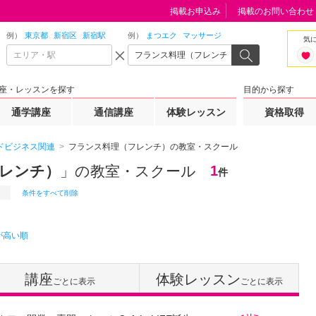
掲載お申込み
掲載のお問い合わせ
例）
東京都
新宿区
新宿駅
例）
まつエク
マッサージ
気
座・レッスンを探す
目的から探す
通学講座
通信講座
体験レッスン
資格取得
ドビジネス関連
フランス料理（フレンチ）の教室・スクール
レンチ）
」の教室・スクール
1
件
条件をすべて削除
が高い順
講座
体験レッスン
ごとに表示
ごとに表示