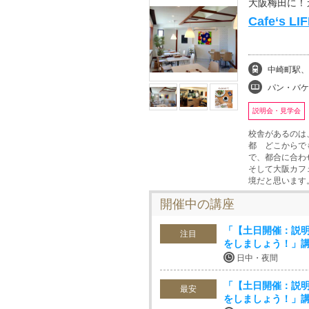
大阪梅田に！カ
Cafe‘s 
中崎町駅、
パン・バケット、お菓
説明会・見学会
校舎があるのは
都 どこからで
で、都合に合わ
そして大阪カフ
境だと思います
開催中の講座
「【土日開催：説明会
注目
をしましょう！」
日中・夜間
「【土日開催：説明会
最安
をしましょう！」