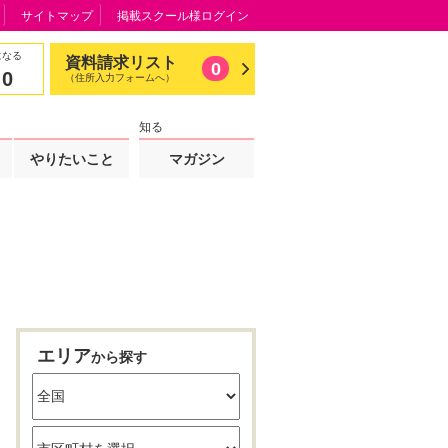
サイトマップ
掲載スクール様ログイン
になる
資料請求リスト
0
0
（住所入力フォームへ）
知る
やりたいこと
マガジン
エリア
から探す