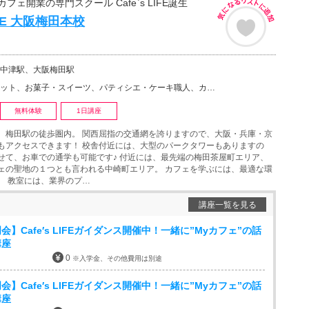
フェ開業の専門スクール Cafe`s LIFE誕生
LIFE 大阪梅田本校
中津駅、大阪梅田駅
子・スイーツ、パティシエ・ケーキ職人、カフェ・バリスタ、ラテアート、紅茶・中国茶、フードコーディネー…
無料体験
1日講座
、梅田駅の徒歩圏内。 関西屈指の交通網を誇りますので、大阪・兵庫・京
もアクセスできます！ 校舎付近には、大型のパークタワーもありますの
せて、お車での通学も可能です♪ 付近には、最先端の梅田茶屋町エリア、
ェの聖地の１つとも言われる中崎町エリア。 カフェを学ぶには、最適な環
。 教室には、業界のプ…
講座一覧を見る
】Cafe′s LIFEガイダンス開催中！一緒に”Myカフェ”の話
講座
0
※入学金、その他費用は別途
】Cafe′s LIFEガイダンス開催中！一緒に”Myカフェ”の話
講座