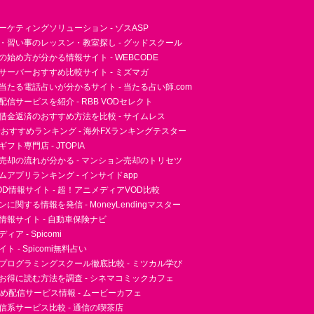
ーケティングソリューション - ゾスASP
・習い事のレッスン・教室探し - グッドスクール
essの始め方が分かる情報サイト - WEBCODE
サーバーおすすめ比較サイト - ミズマガ
当たる電話占いが分かるサイト - 当たる占い師.com
信サービスを紹介 - RBB VODセレクト
借金返済のおすすめ方法を比較 - サイムレス
者おすすめランキング - 海外FXランキングテスター
フト専門店 - JTOPIA
売却の流れが分かる - マンション売却のトリセツ
アプリランキング - インサイドapp
D情報サイト - 超！アニメディアVOD比較
に関する情報を発信 - MoneyLendingマスター
情報サイト - 自動車保険ナビ
ア - Spicomi
 - Spicomi無料占い
プログラミングスクール徹底比較 - ミツカル学び
お得に読む方法を調査 - シネマコミックカフェ
すめ配信サービス情報 - ムービーカフェ
信系サービス比較 - 通信の喫茶店