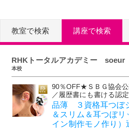
体験レッス
教室で検索
講座で検索
やりたいこ
RHKトータルアカデミー soeur
特集をみる
本校
90％OFF★ＳＢＧ協会
グッドスク
／履歴書にも書ける認定
品薄 ３資格耳つぼ
＆スリム＆耳つぼリ
掲載のお問
イン制作モノ作り）