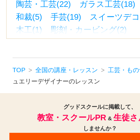
陶芸・工芸(22)
ガラス工芸(18)
和裁(5)
手芸(19)
スイーツデコ(
木工(1)
彫刻・カービング(2)
靴（シューズ）(13)
帽子（ハット
人形・ぬいぐるみ(1)
クラフト(1
カルトナージュ(5)
デコアート(1
TOP
全国の講座・レッスン
工芸・もの
ラッピング（包装）(8)
ュエリーデザイナーのレッスン
バルーン・風船アート(2)
彫金・アクセサリー(26)
グッドスクールに掲載して、
教室・スクールPR
生徒さ
ビーズアクセサリー(6)
&
しませんか？
工芸・ものづくりその他(39)