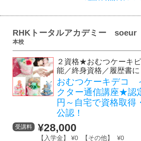
RHKトータルアカデミー soeur
本校
２資格★おむつケーキ
能／終身資格／履歴書に
おむつケーキデコ 
クター通信講座★認定
円～自宅で資格取得・
公認！
¥28,000
受講料
【入学金】 ¥0 【その他】 ¥0