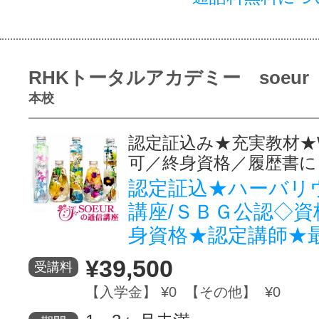
RHKトータルアカデミー soeur
本校
認定証込み★充実教材★
可／終身資格／履歴書に
認定証込★ハーバリ
講座/ＳＢＧ公認◇資
身資格★認定講師★
¥39,500
受講料
【入学金】 ¥0 【その他】 ¥0