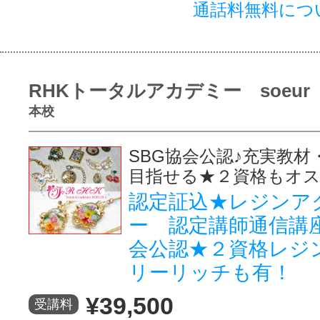
通話料無料につ
RHKトータルアカデミー soeur
本校
SBG協会公認♪充実教材
目指せる★２資格もオ
認定証込★レジンア
ー 認定講師通信講座
会公認★２資格レジ
リーリッチも有！
¥39,500
受講料