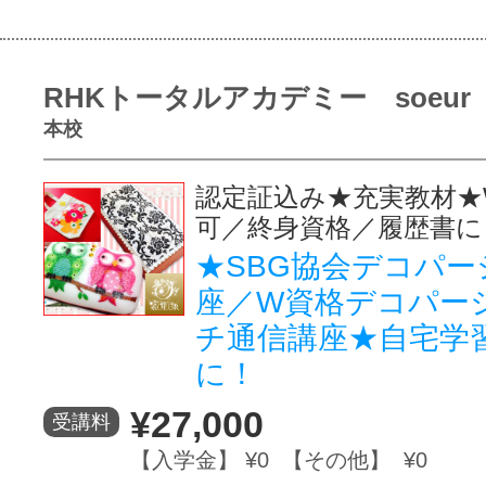
RHKトータルアカデミー soeur
本校
認定証込み★充実教材★
可／終身資格／履歴書に
★SBG協会デコパー
座／W資格デコパー
チ通信講座★自宅学
に！
¥27,000
受講料
【入学金】 ¥0 【その他】 ¥0