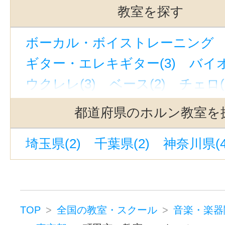
駒沢大学駅(2)
池袋駅(2)
教室を探す
自由が丘駅(東京)(2)
上野駅(2)
ボーカル・ボイストレーニング （
西太子堂駅(2)
奥沢駅(2)
新宿駅
ギター・エレキギター(3)
バイオ
下北沢駅(2)
京成上野駅(2)
若林
ウクレレ(3)
ベース(2)
チェロ(
緑が丘駅(東京)(2)
有楽町駅(2)
ウッドベース(1)
ビオラ(2)
ピ
恵比寿駅(東京)(2)
渋谷駅(2)
九
都道府県のホルン教室を
ジャズピアノ(1)
キーボード・鍵
神泉駅(1)
立川南駅(1)
表参道駅
埼玉県(2)
千葉県(2)
神奈川県(4
ドラム(3)
和太鼓(3)
パーカッシ
新線池袋駅(1)
東京駅(1)
上野御
オカリナ(1)
ハーモニカ(1)
トロンボーン(2)
チューバ(1)
サックス(3)
トランペット(3)
TOP
全国の教室・スクール
音楽・楽器