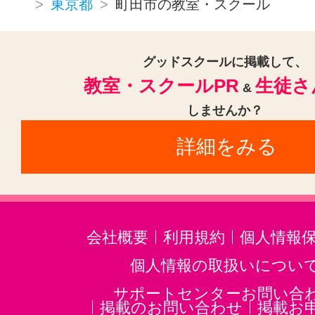
クラリネット(3)
ゴスペル(1)
東京都
町田市の教室・スクール
民族楽器(1)
二胡(3)
三味線(3)
沖縄三線(3)
邦楽・J-POP(3)
グッドスクールに掲載して、
教室・スクールPR
生徒さ
音楽・楽器その他(3)
&
しませんか？
詳細をみる
会社概要
利用規約
個人情報
個人情報の取扱いについ
サポートセンターお問い合
掲載のお問い合わせ
掲載お