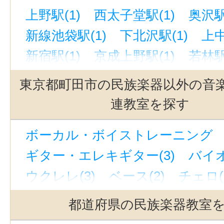
上野駅(1)
西太子堂駅(1)
奥沢駅
新線池袋駅(1)
下北沢駅(1)
上中
新宿駅(1)
京成上野駅(1)
若林駅
緑が丘駅(東京)(1)
東京駅(1)
池
東京都町田市の民族楽器以外の音
西ケ原駅(1)
有楽町駅(1)
上野御
連教室を探す
恵比寿駅(東京)(1)
九品仏駅(1)
ボーカル・ボイストレーニング （
東北沢駅(1)
銀座駅(1)
町田駅(1
ギター・エレキギター(3)
バイオ
中目黒駅(1)
三軒茶屋駅(1)
神泉
ウクレレ(3)
ベース(2)
チェロ(
世田谷代田駅(1)
銀座一丁目駅(1
ウッドベース(1)
ビオラ(2)
ピ
立川駅(1)
代官山駅(1)
吉祥寺駅
都道府県の民族楽器教室
ジャズピアノ(1)
キーボード・鍵
駒沢大学駅(1)
自由が丘駅(東京)(