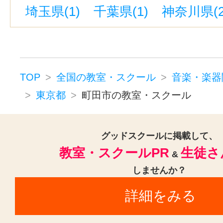
埼玉県(1)
千葉県(1)
神奈川県(2
ドラム(3)
和太鼓(3)
パーカッシ
池袋駅(1)
立川南駅(1)
駒込駅(1
オカリナ(1)
ハーモニカ(1)
トロンボーン(2)
チューバ(1)
サックス(3)
トランペット(3)
TOP
全国の教室・スクール
音楽・楽器
クラリネット(3)
ゴスペル(1)
東京都
町田市の教室・スクール
二胡(3)
三味線(3)
沖縄三線(3)
邦楽・J-POP(3)
ホルン(2)
グッドスクールに掲載して、
教室・スクールPR
生徒さ
音楽・楽器その他(3)
&
しませんか？
詳細をみる