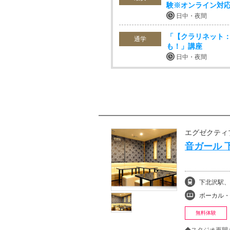
験※オンライン対
日中・夜間
「【クラリネット：
通学
も！」講座
日中・夜間
エグゼクティ
音ガール 
下北沢駅、
ボーカル・ボイストレ
無料体験