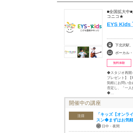
■全国拡大中
コニコ★
EYS Ki
下北沢駅、
ボーカル・ボイストレ
無料体験
◆スタジオ再開
プレゼント】【
気軽にお問い合わ
否定し、「一
◆…
開催中の講座
「キッズ【オンライ
注目
スン◆まずはお気
日中・夜間