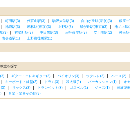
町田駅(3)
代官山駅(3)
駒沢大学駅(3)
自由が丘駅(東京)(3)
銀座一
池袋駅(3)
若林駅(東京)(3)
上野駅(3)
緑が丘駅(東京)(3)
池ノ上駅(3
(3)
有楽町駅(3)
中目黒駅(3)
三軒茶屋駅(3)
立川南駅(2)
神泉駅(
表参道駅(1)
上野御徒町駅(1)
連教室を探す
3)
ギター・エレキギター(3)
バイオリン(3)
ウクレレ(3)
ベース(2)
キーボード・鍵盤(2)
ドラム(3)
和太鼓(1)
パーカッション(1)
オカ
3)
サックス(3)
トランペット(3)
ゴスペル(1)
ジャズ(1)
民族楽器(
)
音楽・楽器その他(3)