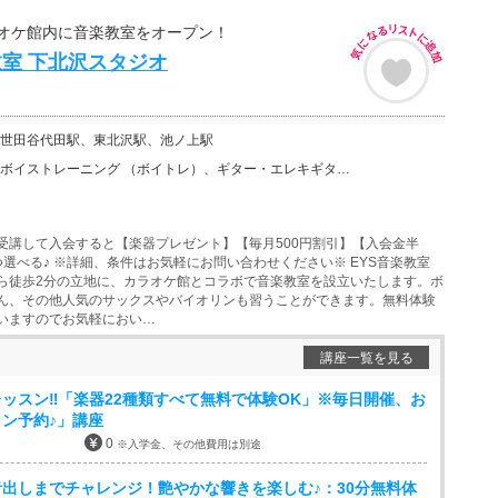
オケ館内に音楽教室をオープン！
教室 下北沢スタジオ
世田谷代田駅、東北沢駅、池ノ上駅
ーニング （ボイトレ）、ギター・エレキギター、バイオリン、ウクレレ、ベース、チェロ、ウッドベース、ビ…
受講して入会すると【楽器プレゼント】【毎月500円割引】【入会金半
つ選べる♪ ※詳細、条件はお気軽にお問い合わせください※ EYS音楽教室
ら徒歩2分の立地に、カラオケ館とコラボで音楽教室を設立いたします。ボ
ん、その他人気のサックスやバイオリンも習うことができます。無料体験
いますのでお気軽におい…
講座一覧を見る
ッスン‼「楽器22種類すべて無料で体験OK」※毎日開催、お
ン予約♪」講座
0
※入学金、その他費用は別途
出しまでチャレンジ！艶やかな響きを楽しむ♪：30分無料体