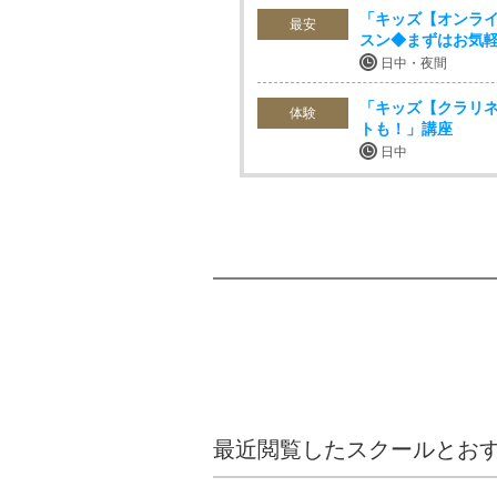
「キッズ【オンライ
最安
スン◆まずはお気
日中・夜間
「キッズ【クラリネ
体験
トも！」講座
日中
最近閲覧したスクールとお