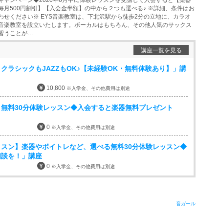
キャンペーン◆2020年6月中に体験レッスンを受講して入会すると【楽器
毎月500円割引】【入会金半額】の中から２つも選べる♪ ※詳細、条件はお
わせください※ EYS音楽教室は、下北沢駅から徒歩2分の立地に、カラオ
音楽教室を設立いたします。ボーカルはもちろん、その他人気のサックス
習うことが…
講座一覧を見る
クラシックもJAZZもOK♪【未経験OK・無料体験あり】」講
10,800
※入学金、その他費用は別途
無料30分体験レッスン◆入会すると楽器無料プレゼント
0
※入学金、その他費用は別途
スン】楽器やボイトレなど、選べる無料30分体験レッスン◆
相談を！」講座
0
※入学金、その他費用は別途
音ガール