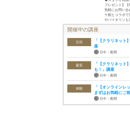
◆スタジオ再開
プレゼント】【
気軽にお問い合
ケ館とコラボで
やバイオリンも
開催中の講座
「【クラリネット】
注目
座
日中・夜間
「【クラリネット】
最安
も！」講座
日中・夜間
「【オンラインレッ
体験
まずはお気軽にご
日中・夜間