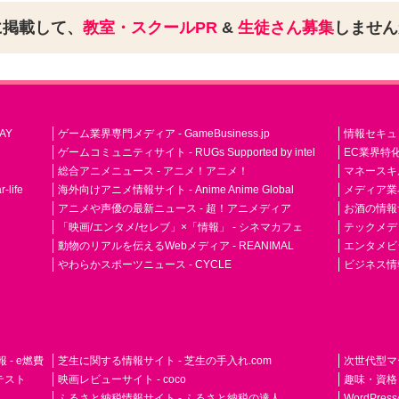
に掲載して、
教室・スクールPR
&
生徒さん募集
しませ
AY
ゲーム業界専門メディア - GameBusiness.jp
情報セキュリテ
ゲームコミュニティサイト - RUGs Supported by intel
EC業界特化
総合アニメニュース - アニメ！アニメ！
マネースキ
life
海外向けアニメ情報サイト - Anime Anime Global
メディア業界紙 
アニメや声優の最新ニュース - 超！アニメディア
お酒の情報サイ
「映画/エンタメ/セレブ」×「情報」 - シネマカフェ
テックメディア
動物のリアルを伝えるWebメディア - REANIMAL
エンタメビジ
やわらかスポーツニュース - CYCLE
ビジネス情
- e燃費
芝生に関する情報サイト - 芝生の手入れ.com
次世代型マ
ドテスト
映画レビューサイト - coco
趣味・資格
ふるさと納税情報サイト - ふるさと納税の達人
WordPr