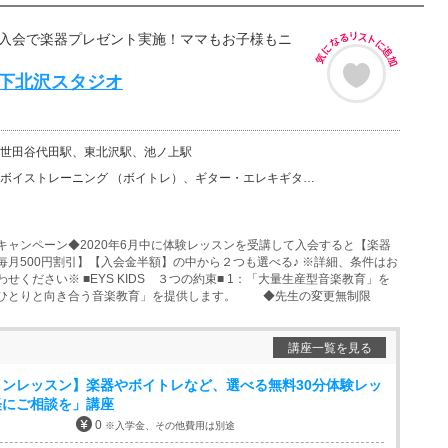
■入会で楽器プレゼント実施！ママもお子様もニ
ds 下北沢スタジオ
世田谷代田駅、東北沢駅、池ノ上駅
ーニング （ボイトレ）、ギター・エレキギター、バイオリン、ウクレレ、チェロ、ピアノ、ドラム、フルート…
キャンペーン◆2020年6月中に体験レッスンを受講して入会すると【楽器
毎月500円割引】【入会金半額】の中から２つも選べる♪ ※詳細、条件はお
せください※ ■EYS KIDS ３つの約束■ 1：「大量生産型音楽教育」を
人ひとりと向き合う音楽教育」を提供します。 ◆先生の変更無制限
講座一覧を見る
ンレッスン】楽器やボイトレなど、選べる無料30分体験レッ
軽にご相談を」講座
0
※入学金、その他費用は別途