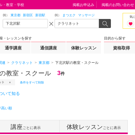
ル・教室・学校
掲載お申込み
掲載のお問い合わせ
例）
東京都
新宿区
新宿駅
例）
まつエク
マッサージ
気
座・レッスンを探す
目的から探す
通学講座
通信講座
体験レッスン
資格取得
関連
クラリネット
東京都
下北沢駅の教室・スクール
の教室・スクール
3
件
ット
条件をすべて削除
ついて知る
が高い順
講座
体験レッスン
ごとに表示
ごとに表示