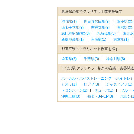
東京都の駅でクラリネット教室を探す
渋谷駅(4)
世田谷代田駅(3)
銀座駅(3)
西太子堂駅(3)
吉祥寺駅(3)
奥沢駅(3)
恵比寿駅(東京)(3)
九品仏駅(3)
東北沢駅
新線池袋駅(1)
蓮沼駅(1)
東京駅(1)
都道府県のクラリネット教室を探す
埼玉県(3)
千葉県(3)
神奈川県(6)
下北沢駅 クラリネット以外の音楽・楽器関
ボーカル・ボイストレーニング （ボイトレ）(
ビオラ(2)
ピアノ(3)
ジャズピアノ(1)
トロンボーン(2)
チューバ(1)
フルート(
沖縄三線(3)
邦楽・J-POP(3)
ホルン(2