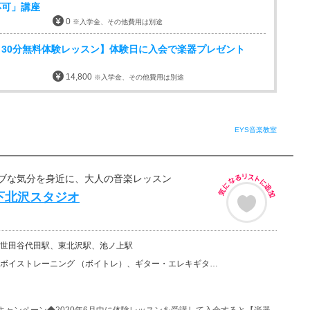
応可」講座
0
※入学金、その他費用は別途
30分無料体験レッスン】体験日に入会で楽器プレゼント
14,800
※入学金、その他費用は別途
EYS音楽教室
ブな気分を身近に、大人の音楽レッスン
下北沢スタジオ
世田谷代田駅、東北沢駅、池ノ上駅
ーニング （ボイトレ）、ギター・エレキギター、バイオリン、ウクレレ、ベース、チェロ、ビオラ、ピアノ、…