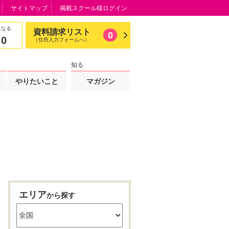
サイトマップ
掲載スクール様ログイン
になる
資料請求リスト
0
0
（住所入力フォームへ）
知る
やりたいこと
マガジン
エリア
から探す