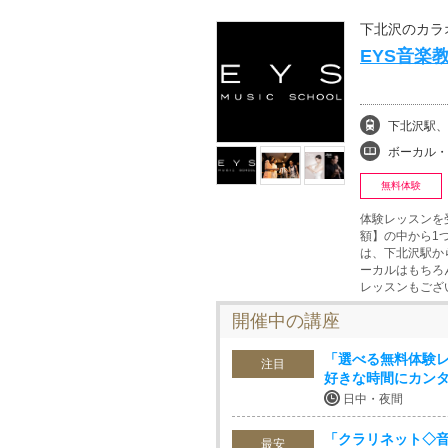
下北沢のカラ
EYS音楽
下北沢駅、
ボーカル・ボイストレ
無料体験
体験レッスンを
額】の中から1
は、下北沢駅か
ーカルはもちろ
レッスンもござ
開催中の講座
「選べる無料体験レ
注目
好きな時間にカンタ
日中・夜間
「クラリネット◇音
最安