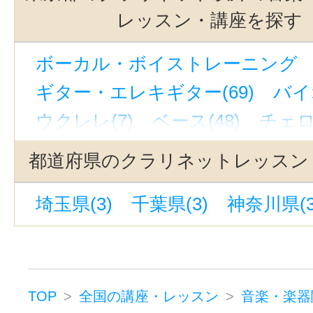
若林駅(東京)(3)
東北沢駅(3)
三
レッスン・講座を探す
上野駅(3)
緑が丘駅(東京)(3)
ボーカル・ボイストレーニング （ボ
恵比寿駅(東京)(3)
銀座一丁目駅(
ギター・エレキギター(69)
バイ
世田谷代田駅(3)
自由が丘駅(東京)
ウクレレ(7)
ベース(48)
チェロ(
立川駅(3)
九品仏駅(3)
京成上野
ハープ(3)
ウッドベース(1)
ビオ
代官山駅(3)
町田駅(3)
立川南駅
都道府県のクラリネットレッスン
ピアノ(75)
ジャズピアノ(40)
表参道駅(1)
東京駅(1)
新線池袋
埼玉県(3)
千葉県(3)
神奈川県(3
キーボード・鍵盤(3)
電子オルガン
蒲田駅(東京)(1)
上野御徒町駅(1)
コンピュータミュージック・DTM(
京急蒲田駅(1)
蓮沼駅(1)
神泉駅
作詞・作曲(85)
ドラム(13)
和太
パーカッション(5)
オカリナ(1)
TOP
全国の講座・レッスン
音楽・楽器