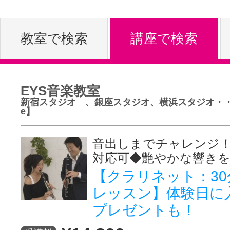
体験レッス
教室で検索
講座で検索
やりたいこ
EYS音楽教室
新宿スタジオ 、銀座スタジオ、横浜スタジオ・・
特集をみる
e】
音出しまでチャレンジ
対応可◆艶やかな響きを
グッドスク
【クラリネット：30
レッスン】体験日に
掲載のお問
プレゼントも！