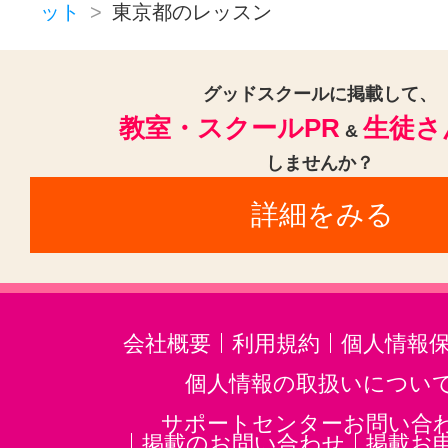
トロンボーン(2)
フルート(7)
ット
東京都のレッスン
トランペット(7)
声楽(1)
ゴスペ
ジャズ(39)
民族楽器(5)
二胡(1
グッドスクールに掲載して、
教室・スクールPR
生徒さ
三味線(4)
沖縄三線(2)
邦楽・J-
&
しませんか？
音楽講師・教師(46)
ホルン(1)
詳細をみる
音楽・楽器その他(111)
会社概要
利用規約
個人情報
個人情報の取扱いについ
サポートセンターお問い合
掲載のお問い合わせ
掲載お