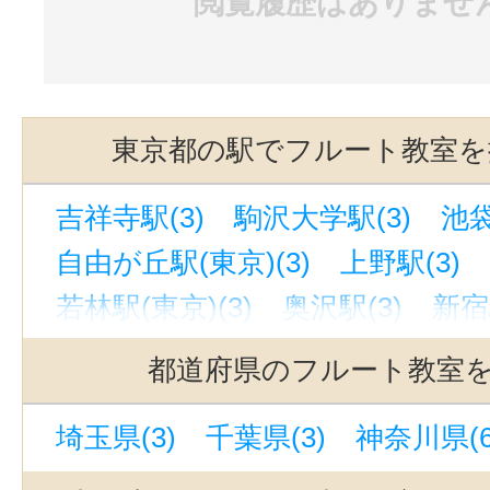
閲覧履歴はありませ
東京都の駅でフルート教室を
吉祥寺駅(3)
駒沢大学駅(3)
池袋
自由が丘駅(東京)(3)
上野駅(3)
若林駅(東京)(3)
奥沢駅(3)
新宿
下北沢駅(3)
京成上野駅(3)
都道府県のフルート教室
恵比寿駅(東京)(3)
緑が丘駅(東京)
埼玉県(3)
千葉県(3)
神奈川県(6
有楽町駅(3)
池ノ上駅(3)
中目黒
渋谷駅(3)
九品仏駅(3)
銀座駅(3