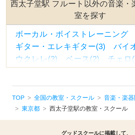
西太子堂駅 フルート以外の音楽・
東北沢駅(3)
町田駅(3)
代官山駅
室を探す
三軒茶屋駅(3)
銀座一丁目駅(3)
ボーカル・ボイストレーニング （
世田谷代田駅(3)
立川駅(3)
立川
ギター・エレキギター(3)
バイオ
蒲田駅(東京)(1)
千歳烏山駅(1)
ウクレレ(3)
ベース(2)
チェロ(
新御茶ノ水駅(1)
京急蒲田駅(1)
ウッドベース(1)
ビオラ(2)
ピ
新線池袋駅(1)
神保町駅(1)
蓮沼
ジャズピアノ(1)
キーボード・鍵
東京駅(1)
八王子駅(1)
上野御徒
ドラム(3)
和太鼓(1)
パーカッシ
表参道駅(1)
京王八王子駅(1)
神
TOP
全国の教室・スクール
音楽・楽器
オカリナ(1)
ハーモニカ(1)
東京都
西太子堂駅の教室・スクール
多摩川駅(東京)(1)
御茶ノ水駅(1)
トロンボーン(2)
チューバ(1)
トランペット(3)
クラリネット(3
グッドスクールに掲載して、