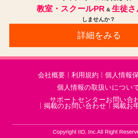
教室・スクールPR
生徒さ
ゴスペル(1)
ジャズ(1)
民族楽器
&
しませんか？
二胡(3)
三味線(3)
沖縄三線(3)
詳細をみる
邦楽・J-POP(3)
ホルン(2)
音楽・楽器その他(3)
会社概要
利用規約
個人情報
個人情報の取扱いについ
サポートセンターお問い合
掲載のお問い合わせ
掲載お
Copyright IID, Inc.All Right Reserv