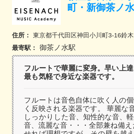
町・新御茶ノ
サイトマッ
住所：
東京都千代田区神田小川町3-16鈴
御茶ノ水駅
最寄駅：
フルートで華麗に変身。早い上達
最も気軽で身近な楽器です。
フルートは音色自体に吹く人の個
く反映される楽器です。 華麗な
しっかりした音、知性的な音、
音、流麗な音・・・全部兼ね備え
せれば理想ですが、その壁を越