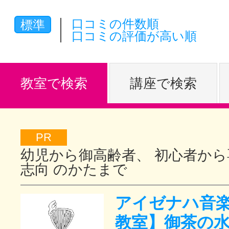
体験レッス
口コミの件数順
標準
口コミの評価が高い順
やりたいこ
教室で検索
講座で検索
特集をみる
PR
幼児から御高齢者、 初心者から
グッドスク
志向 のかたまで
アイゼナハ音楽
掲載のお問
教室】御茶の