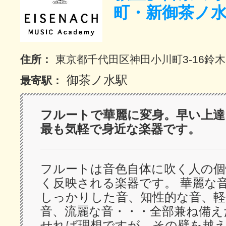
町・新御茶ノ
サイトマッ
住所：
東京都千代田区神田小川町3-16鈴
御茶ノ水駅
最寄駅：
フルートで華麗に変身。早い上達
最も気軽で身近な楽器です。
フルートは音色自体に吹く人の個
く反映される楽器です。 華麗な
しっかりした音、知性的な音、
音、流麗な音・・・全部兼ね備え
せれば理想ですが、その壁を越