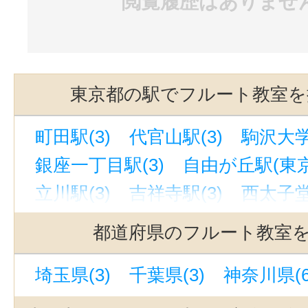
閲覧履歴はありませ
東京都の駅でフルート教室を
町田駅(3)
代官山駅(3)
駒沢大学
銀座一丁目駅(3)
自由が丘駅(東京)
立川駅(3)
吉祥寺駅(3)
西太子堂
池袋駅(3)
奥沢駅(3)
上野駅(3)
都道府県のフルート教室
若林駅(東京)(3)
緑が丘駅(東京)(3
埼玉県(3)
千葉県(3)
神奈川県(6
新宿駅(3)
下北沢駅(3)
京成上野
恵比寿駅(東京)(3)
九品仏駅(3)