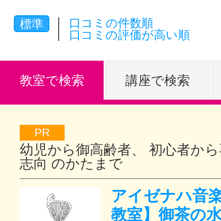
体験レッス
口コミの件数順
標準
口コミの評価が高い順
やりたいこ
教室で検索
講座で検索
特集をみる
PR
幼児から御高齢者、 初心者から
グッドスク
志向 のかたまで
アイゼナハ音楽
掲載のお問
教室】御茶の