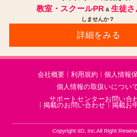
教室・スクールPR
生徒さ
ゴスペル(1)
ジャズ(1)
民族楽器
&
しませんか？
二胡(3)
三味線(3)
沖縄三線(3)
詳細をみる
邦楽・J-POP(3)
ホルン(2)
音楽・楽器その他(3)
会社概要
利用規約
個人情報
個人情報の取扱いについ
サポートセンターお問い合
掲載のお問い合わせ
掲載お
Copyright IID, Inc.All Right Reserv