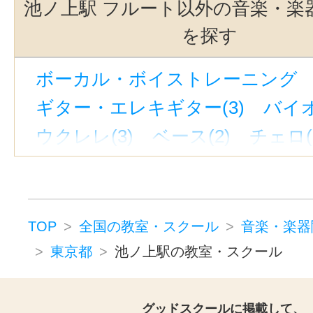
池ノ上駅 フルート以外の音楽・楽
東北沢駅(3)
中目黒駅(3)
渋谷駅
を探す
三軒茶屋駅(3)
銀座駅(3)
世田谷
ボーカル・ボイストレーニング （
立川南駅(2)
神泉駅(1)
多摩川駅(
ギター・エレキギター(3)
バイオ
御茶ノ水駅(1)
蒲田駅(東京)(1)
ウクレレ(3)
ベース(2)
チェロ(
千歳烏山駅(1)
新御茶ノ水駅(1)
ウッドベース(1)
ビオラ(2)
ピ
新線池袋駅(1)
京急蒲田駅(1)
ジャズピアノ(1)
キーボード・鍵
東京駅(1)
蓮沼駅(1)
八王子駅(1
ドラム(3)
和太鼓(1)
パーカッシ
上野御徒町駅(1)
表参道駅(1)
TOP
全国の教室・スクール
音楽・楽器
オカリナ(1)
ハーモニカ(1)
東京都
池ノ上駅の教室・スクール
京王八王子駅(1)
トロンボーン(2)
チューバ(1)
トランペット(3)
クラリネット(3
グッドスクールに掲載して、