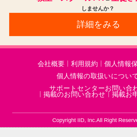
しませんか？
二胡(3)
三味線(3)
沖縄三線(3)
詳細をみる
邦楽・J-POP(3)
ホルン(2)
音楽・楽器その他(3)
会社概要
利用規約
個人情報
個人情報の取扱いについ
サポートセンターお問い合
掲載のお問い合わせ
掲載お
Copyright IID, Inc.All Right Reserv