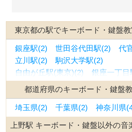
東京都の駅でキーボード・鍵盤教
銀座駅(2)
世田谷代田駅(2)
代官
立川駅(2)
駒沢大学駅(2)
自由が丘駅(東京)(2)
銀座一丁目駅
西太子堂駅(2)
吉祥寺駅(2)
奥沢
都道府県のキーボード・鍵盤
池袋駅(2)
下北沢駅(2)
若林駅(東
埼玉県(2)
千葉県(2)
神奈川県(4
京成上野駅(2)
緑が丘駅(東京)(2)
池ノ上駅(2)
恵比寿駅(東京)(2)
上野駅 キーボード・鍵盤以外の音