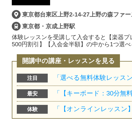
サイトマッ
東京都台東区上野2-14-27上野の森ファー
東京都・京成上野駅
体験レッスンを受講して入会すると【楽器プ
500円割引】【入会金半額】の中から1つ選べ
開講中の講座・レッスンを見る
注目
最安
体験