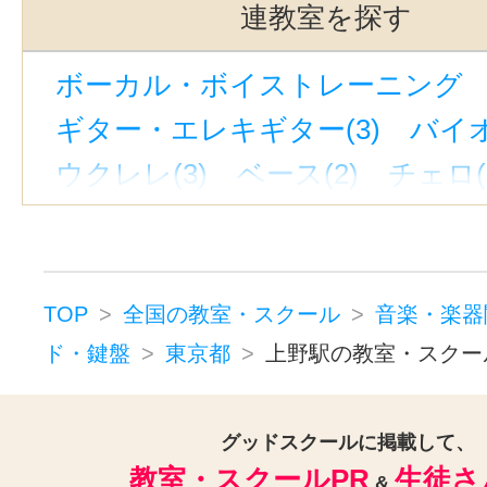
有楽町駅(2)
東北沢駅(2)
中目黒
連教室を探す
町田駅(2)
三軒茶屋駅(2)
渋谷駅
ボーカル・ボイストレーニング （
神泉駅(1)
水道橋駅(1)
立川南駅
ギター・エレキギター(3)
バイオ
神保町駅(1)
新線池袋駅(1)
表参
ウクレレ(3)
ベース(2)
チェロ(
上野御徒町駅(1)
東京駅(1)
ウッドベース(1)
ビオラ(2)
ピ
ジャズピアノ(1)
ドラム(3)
和
パーカッション(1)
オカリナ(1)
TOP
全国の教室・スクール
音楽・楽器
ハーモニカ(1)
トロンボーン(2)
ド・鍵盤
東京都
上野駅の教室・スクー
チューバ(1)
フルート(3)
サック
トランペット(3)
クラリネット(3
グッドスクールに掲載して、
教室・スクールPR
生徒さ
ゴスペル(1)
ジャズ(1)
民族楽器
&