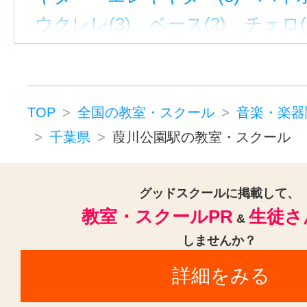
ウクレレ(3)
ベース(2)
チェロ(
ウッドベース(1)
ビオラ(2)
ジャズピアノ(1)
キーボード・鍵
ドラム(3)
和太鼓(1)
パーカッシ
TOP
全国の教室・スクール
音楽・楽器
オカリナ(1)
ハーモニカ(1)
千葉県
葭川公園駅の教室・スクール
トロンボーン(2)
チューバ(1)
サックス(3)
トランペット(3)
グッドスクールに掲載して、
教室・スクールPR
生徒さ
クラリネット(3)
ゴスペル(1)
&
しませんか？
民族楽器(1)
二胡(3)
三味線(3)
詳細をみる
沖縄三線(3)
邦楽・J-POP(3)
ホ
音楽・楽器その他(3)