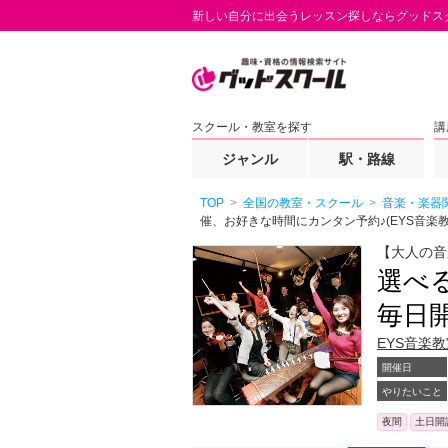
新しい自分に出会うレッスン探しならグッドス
スクール・教室を探す
講
ジャンル
駅・路線
TOP
全国の教室・スクール
音楽・楽器
催、お好きな時間にカンタン予約♪(EYS音楽
【大人の音
選べ
毎日
EYS音楽
開催日
やりたいこと
夜間
土日開