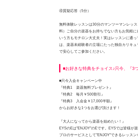
④質疑応答（5分）
無料体験レッスンは30分のマンツーマンレッ
料）ご自分の楽器をお持ちでない方もお気軽に
いう方もモチロン大丈夫！実はレッスンに通っ
は、楽器未経験者の立場にたった独自カリキュ
で安心してご参加ください。
■お好きな特典をチョイス♪只今、『3
■只今入会キャンペーン中
『特典1 楽器無料プレゼント』
『特典2 毎月￥500割引』
『特典3 入会金￥17,000半額』
からお好きな1つをお選び頂けます！
『大人になってから楽器を始めたい！』
EYSのEは"ENJOY"のEです。EYSでは
プロのサービスとして"ENJOY"できるレッス