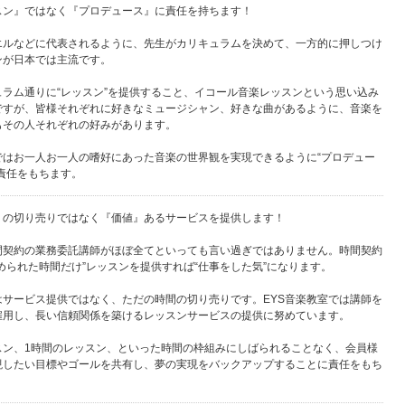
スン』ではなく『プロデュース』に責任を持ちます！
エルなどに代表されるように、先生がカリキュラムを決めて、一方的に押しつけ
ンが日本では主流です。
ュラム通りに“レッスン”を提供すること、イコール音楽レッスンという思い込み
ですが、皆様それぞれに好きなミュージシャン、好きな曲があるように、音楽を
もその人それぞれの好みがあります。
ではお一人お一人の嗜好にあった音楽の世界観を実現できるように“プロデュー
責任をもちます。
』の切り売りではなく『価値』あるサービスを提供します！
間契約の業務委託講師がほぼ全てといっても言い過ぎではありません。時間契約
められた時間だけ”レッスンを提供すれば“仕事をした気”になります。
はサービス提供ではなく、ただの時間の切り売りです。EYS音楽教室では講師を
雇用し、長い信頼関係を築けるレッスンサービスの提供に努めています。
スン、1時間のレッスン、といった時間の枠組みにしばられることなく、会員様
現したい目標やゴールを共有し、夢の実現をバックアップすることに責任をもち