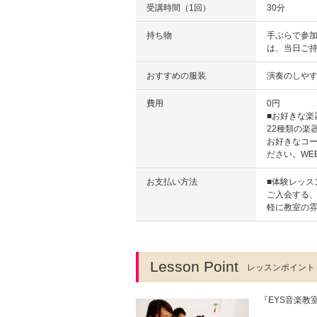
受講時間（1回）
30分
持ち物
手ぶらで参
は、当日ご
おすすめの服装
演奏のしや
費用
0円
■お好きな楽
22種類の楽
お好きなコ
ださい。WE
お支払い方法
■体験レッス
ご入会する
軽に教室の雰
Lesson Point
レッスンポイント
『EYS音楽