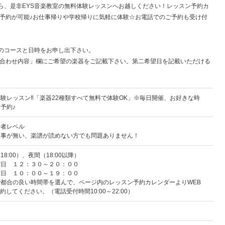
ら、是非EYS音楽教室の無料体験レッスンへお越しください！レッスン予約カ
B予約が可能♪お仕事帰りや学校帰りに気軽に体験☆お電話でのご予約も受け付
のコースと日時をお申し出下さい。
い合わせ内容」欄にご希望の楽器をご記載下さい。第二希望日を記載いただける
験レッスン‼「楽器22種類すべて無料で体験OK」※毎日開催、お好きな時
予約♪
門者レベル
た事が無い、楽譜が読めない方でも問題ありません！
18:00）、夜間（18:00以降）
曜日 １２：３０～２０：００
曜日 １０：００～１９：００
都合の良い時間帯を選んで、ページ内のレッスン予約カレンダーよりWEB
約してください。（電話受付時間10:00～22:00）