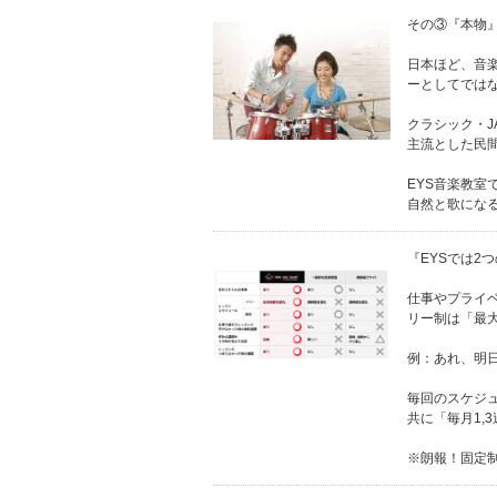
その③『本物
日本ほど、音
ーとしてでは
クラシック・J
主流とした民
EYS音楽教室
自然と歌にな
『EYSでは2
仕事やプライ
リー制は「最
例：あれ、明
毎回のスケジ
共に「毎月1,
※朗報！固定