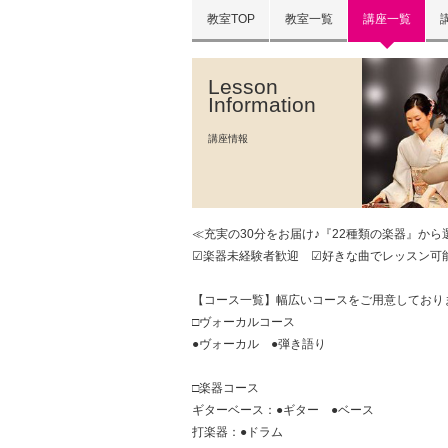
教室TOP
教室一覧
講座一覧
Lesson
Information
講座情報
≪充実の30分をお届け♪『22種類の楽器』か
☑楽器未経験者歓迎 ☑好きな曲でレッスン可能
【コース一覧】幅広いコースをご用意しており
□ヴォーカルコース
●ヴォーカル ●弾き語り
□楽器コース
ギターベース：●ギター ●ベース
打楽器：●ドラム