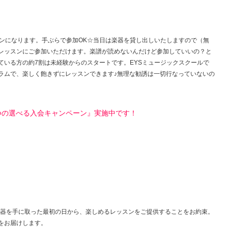
スンになります。手ぶらで参加OK☆当日は楽器を貸し出しいたしますので（無
レッスンにご参加いただけます。楽譜が読めないんだけど参加していいの？と
ている方の約7割は未経験からのスタートです。EYSミュージックスクールで
ラムで、楽しく飽きずにレッスンできます♪無理な勧誘は一切行なっていないの
つの選べる入会キャンペーン』実施中です！
皆様が楽器を手に取った最初の日から、楽しめるレッスンをご提供することをお約束。
ンをお届けします。