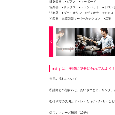
鍵盤楽器：●ピアノ ●キーボード
管楽器：●サックス ●トランペット ●トロン
弦楽器：●ヴァイオリン ●ヴィオラ ●チェロ
和楽器・民族楽器：●パーカッション ●二胡 
■まずは、実際に楽器に触れてみよう
当日の流れについて
①講師との顔合わせ、あいさつとヒアリング、
②弾き方の説明とド・レ・ミ（C・D・E）など
③ワンフレーズ練習（10分）