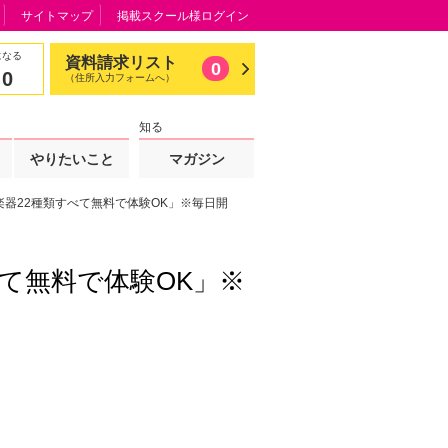
サイトマップ
掲載スクール様ログイン
になる
資料請求リスト
0
0
（住所入力フォームへ）
知る
やりたいこと
マガジン
器22種類すべて無料で体験OK」※毎日開
て無料で体験OK」※