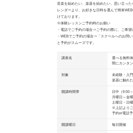
音楽を始めたい、楽器を始めたい、思い立った
レンダーより、お好きな日時を選んで簡単WE
けております。
※体験レッスンご予約時のお願い
・電話でご予約の場合⇒ご予約の際に、ご希望
・WEBでご予約の場合⇒「スクールへのお問
と予約がスムーズです。
講座名
選べる無料体
間にカンタン
対象
未経験・入
楽器に触れ
開講時間帯
日中（9:00～
月曜日～金
土曜日・日
※上記よりご
予約or電話予
開講曜日
毎日開催