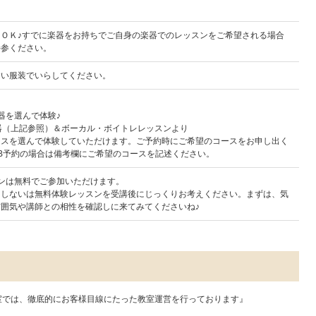
加ＯＫ♪すでに楽器をお持ちでご自身の楽器でのレッスンをご希望される場合
持参ください。
すい服装でいらしてください。
器を選んで体験♪
器（上記参照）＆ボーカル・ボイトレレッスンより
ースを選んで体験していただけます。ご予約時にご希望のコースをお申し出く
B予約の場合は備考欄にご希望のコースを記述ください。
ンは無料でご参加いただけます。
、しないは無料体験レッスンを受講後にじっくりお考えください。まずは、気
囲気や講師との相性を確認しに来てみてくださいね♪
教室では、徹底的にお客様目線にたった教室運営を行っております』