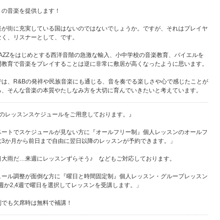
』の音楽を提供します！
楽が街に充実している国はないのではないでしょうか。ですが、それはプレイヤ
なく、リスナーとして、です。
AZZをはじめとする西洋音階の急激な輸入、小中学校の音楽教育、バイエルを
間教育で音楽をプレイすることは逆に非常に敷居が高くなったように思います。
では、R&Bの発祥や民族音楽にも通じる、音を奏でる楽しさや心で感じたことが
る、そんな音楽の本質やたしなみ方を大切に育んでいきたいと考えています。
つのレッスンスケジュールをご用意しております。』
ベートでスケジュールが見ない方に『オールフリー制』個人レッスンのオールフ
大3か月から前日まで自由に翌日以降のレッスンが予約できます。」
日大雨だ…来週にレッスンずらそう♪ などもご対応しております。
ュール調整が面倒な方に『曜日と時間固定制』個人レッスン・グループレッスン
3週か2,4週で曜日を選択してレッスンを受講します。」
制でも欠席時は無料で補講！