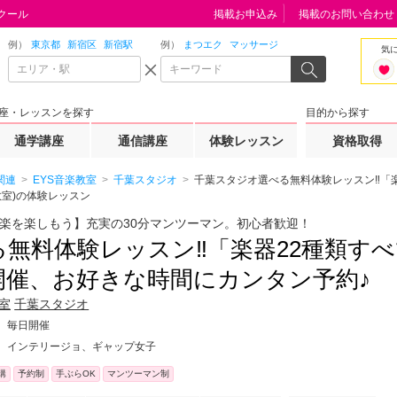
クール
掲載お申込み
掲載のお問い合わせ
例）
東京都
新宿区
新宿駅
例）
まつエク
マッサージ
気
座・レッスンを探す
目的から探す
通学講座
通信講座
体験レッスン
資格取得
関連
EYS音楽教室
千葉スタジオ
千葉スタジオ選べる無料体験レッスン‼「楽
教室)の体験レッスン
楽を楽しもう】充実の30分マンツーマン。初心者歓迎！
る無料体験レッスン‼「楽器22種類すべ
開催、お好きな時間にカンタン予約♪
教室
千葉スタジオ
毎日開催
インテリージョ、ギャップ女子
講
予約制
手ぶらOK
マンツーマン制