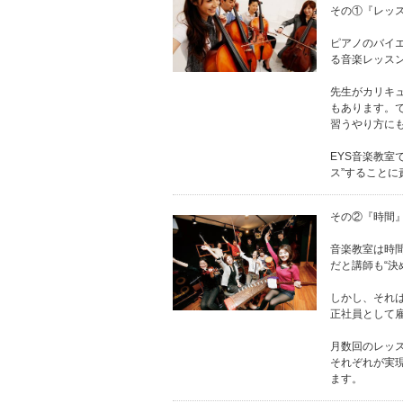
その①『レッ
ピアノのバイ
る音楽レッス
先生がカリキ
もあります。
習うやり方に
EYS音楽教室
ス”することに
その②『時間
音楽教室は時
だと講師も“決
しかし、それ
正社員として
月数回のレッ
それぞれが実
ます。