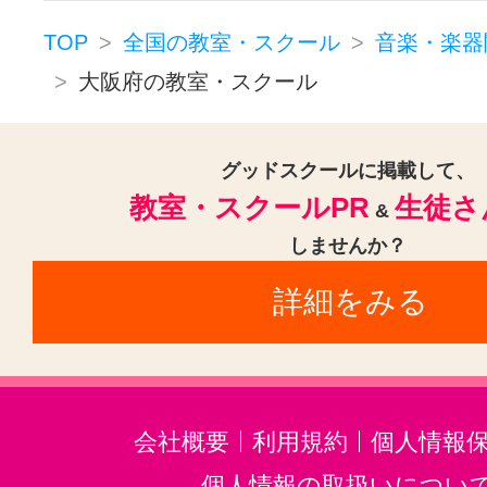
フルート(10)
サックス(10)
TOP
全国の教室・スクール
音楽・楽器
トランペット(9)
クラリネット(8
大阪府の教室・スクール
ゴスペル(5)
ジャズ(2)
民族楽器
二胡(7)
三味線(6)
沖縄三線(6)
グッドスクールに掲載して、
教室・スクールPR
生徒さ
邦楽・J-POP(6)
笛(2)
ホルン(4
&
しませんか？
音楽・楽器その他(14)
詳細をみる
会社概要
利用規約
個人情報
個人情報の取扱いについ