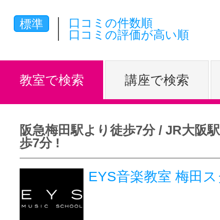
体験レッス
口コミの件数順
標準
口コミの評価が高い順
やりたいこ
教室で検索
講座で検索
特集をみる
阪急梅田駅より徒歩7分 / JR大阪
歩7分 !
グッドスク
EYS音楽教室 梅
掲載のお問