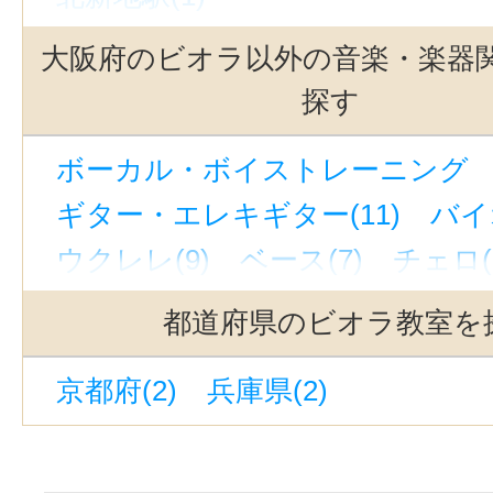
大阪府のビオラ以外の音楽・楽器
探す
ボーカル・ボイストレーニング （
ギター・エレキギター(11)
バイ
ウクレレ(9)
ベース(7)
チェロ(
ハープ(1)
ウッドベース(2)
ピア
都道府県のビオラ教室を
ジャズピアノ(6)
キーボード・鍵
京都府(2)
兵庫県(2)
ドラム(7)
和太鼓(8)
パーカッシ
オカリナ(6)
ハーモニカ(2)
トロンボーン(4)
チューバ(2)