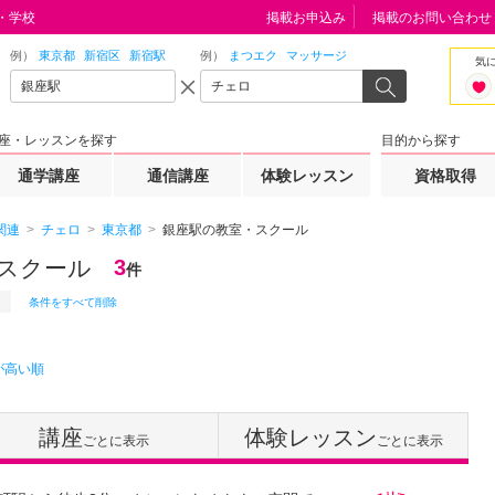
・学校
掲載お申込み
掲載のお問い合わせ
例）
東京都
新宿区
新宿駅
例）
まつエク
マッサージ
気
座・レッスンを探す
目的から探す
通学講座
通信講座
体験レッスン
資格取得
関連
チェロ
東京都
銀座駅の教室・スクール
スクール
3
件
条件をすべて削除
が高い順
講座
体験レッスン
ごとに表示
ごとに表示