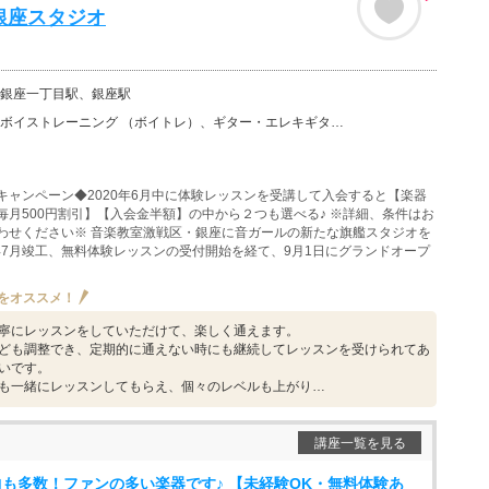
銀座スタジオ
銀座一丁目駅、銀座駅
ーニング （ボイトレ）、ギター・エレキギター、バイオリン、ウクレレ、ベース、チェロ、ビオラ、ピアノ、…
キャンペーン◆2020年6月中に体験レッスンを受講して入会すると【楽器
毎月500円割引】【入会金半額】の中から２つも選べる♪ ※詳細、条件はお
わせください※ 音楽教室激戦区・銀座に音ガールの新たな旗艦スタジオを
12年7月竣工、無料体験レッスンの受付開始を経て、9月1日にグランドオープ
をオススメ！
寧にレッスンをしていただけて、楽しく通えます。
ども調整でき、定期的に通えない時にも継続してレッスンを受けられてあ
いです。
も一緒にレッスンしてもらえ、個々のレベルも上がり…
講座一覧を見る
も多数！ファンの多い楽器です♪ 【未経験OK・無料体験あ