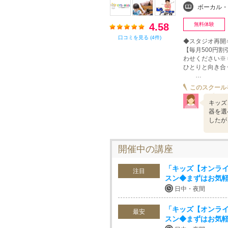
ボーカル・ボイストレ
4.58
無料体験
口コミを見る (4件)
◆スタジオ再開
【毎月500円
わせください※ 
ひとりと向き
…
このスクール
キッズ
器を選
したが
開催中の講座
「キッズ【オンライ
注目
スン◆まずはお気
日中・夜間
「キッズ【オンライ
最安
スン◆まずはお気