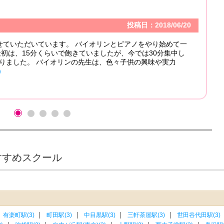
受講カテゴリ
投稿日：2018/06/20
コメント
います。 バイオリンとピアノをやり始めて一
くらいで飽きていましたが、今では30分集中し
バイオリンの先生は、色々子供の興味や実力
TSさん
すすめスクール
有楽町駅(3)
町田駅(3)
中目黒駅(3)
三軒茶屋駅(3)
世田谷代田駅(3)