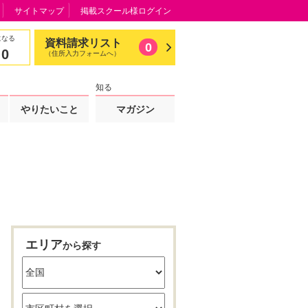
サイトマップ
掲載スクール様ログイン
になる
資料請求リスト
0
0
（住所入力フォームへ）
知る
やりたいこと
マガジン
エリア
から探す