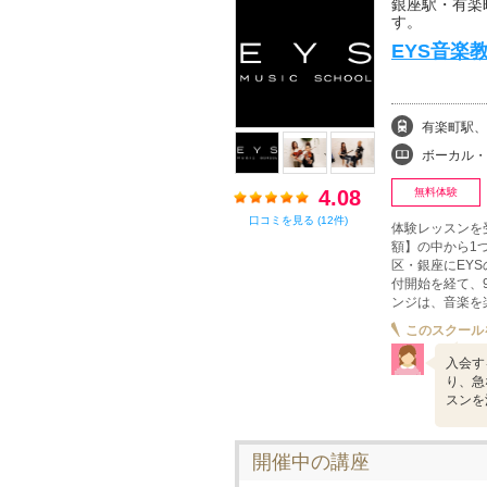
銀座駅・有楽
す。
EYS音楽
有楽町駅、
ボーカル・ボイストレ
4.08
無料体験
口コミを見る (12件)
体験レッスンを
額】の中から1
区・銀座にEYS
付開始を経て、
ンジは、音楽を
このスクール
入会す
り、急
スンを
開催中の講座