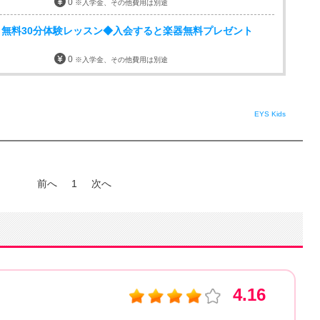
0
※入学金、その他費用は別途
無料30分体験レッスン◆入会すると楽器無料プレゼント
0
※入学金、その他費用は別途
EYS Kids
前へ
1
次へ
4.16
EYS Ki
エリア：
東京