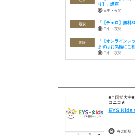
注目
り】」講座
日中・夜間
「【チェロ】無料3
最安
日中・夜間
「【オンラインレッ
体験
まずはお気軽にご
日中・夜間
■全国拡大中
コニコ★
EYS Ki
有楽町駅、