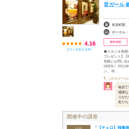
音ガール 
有楽町駅、
ボーカル・ボイストレ
4.16
無料体験
口コミを見る (1件)
◆スタジオ再開
プレゼント】【
気軽にお問い合
OPEN！ 20
ン。 特…
このスクール
毎回丁
補講な
りがた
友だち
開催中の講座
「【チェロ】独奏曲