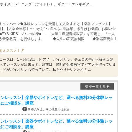
ーニング （ボイトレ）、ギター・エレキギター、バイオリン、ウクレレ、チェロ、ピアノ、ドラム、フルート…
キャンペーン◆体験レッスンを受講して入会すると【楽器プレゼント】
割引】【入会金半額】の中から1つ選べる♪ ※詳細、条件はお気軽にお問い合
■EYS KIDS ３つの約束■ 1：「大量生産型音楽教育」を否定し、「一人
合う音楽教育」を提供します。 ◆先生の変更無制限 ◆楽器変更自由
をオススメ！
コースは、1ヶ月に3回、ピアノ、バイオリン、チェロの中から好きな楽
べてレッスンが出来ます。以前は、隣町の音楽教室でピアノを習っていま
、兄がバイオリンも習っていて、私もやりたいと思うと…
講座一覧を見る
ンレッスン】楽器やボイトレなど、選べる無料30分体験レッ
軽にご相談を」講座
0
※入学金、その他費用は別途
ンレッスン】楽器やボイトレなど、選べる無料30分体験レッ
軽にご相談を」講座