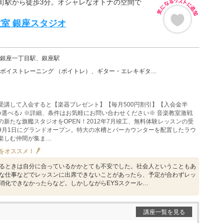
町駅から徒歩3分。オシャレなオトナの空間で
教室 銀座スタジオ
銀座一丁目駅、銀座駅
ーニング （ボイトレ）、ギター・エレキギター、バイオリン、ウクレレ、ベース、チェロ、ウッドベース、ビ…
受講して入会すると【楽器プレゼント】【毎月500円割引】【入会金半
つ選べる♪ ※詳細、条件はお気軽にお問い合わせください※ 音楽教室激戦
の新たな旗艦スタジオをOPEN！2012年7月竣工、無料体験レッスンの受
9月1日にグランドオープン。特大の水槽とバーカウンターを配置したラウ
楽しむ仲間が集ま…
をオススメ！
るときは自分に合っているかかとても不安でした。社会人ということもあ
な仕事などでレッスンに出席できないことがあったら、予定が合わずレッ
消化できなかったらなど。しかしながらEYSスクール…
講座一覧を見る