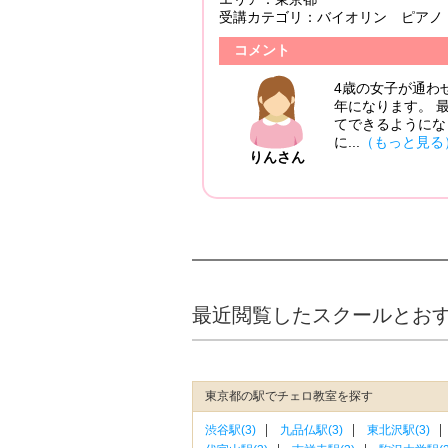
受講カテゴリ：
バイオリン ピアノ
8/06/04
コメント
も調整で
4歳の女子が通わせていただいて
いです。
年になります。 最初は、15分
と合わ
てできるようになりました。 
に...
（もっと見る）
りんさん
最近閲覧したスクールとお
東京都の駅でチェロ教室を探す
渋谷駅(3)
九品仏駅(3)
東北沢駅(3)