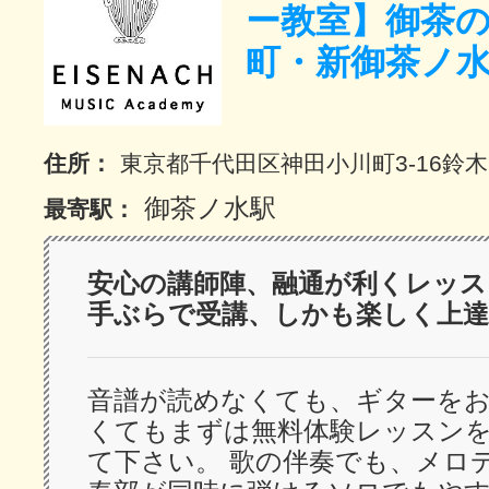
ー教室】御茶
サイトマッ
町・新御茶ノ
住所：
東京都千代田区神田小川町3-16鈴
御茶ノ水駅
最寄駅：
安心の講師陣、融通が利くレッス
手ぶらで受講、しかも楽しく上達
音譜が読めなくても、ギターを
くてもまずは無料体験レッスン
て下さい。 歌の伴奏でも、メロ