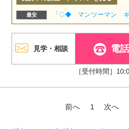
最安
電
見学・相談
［受付時間］10:00
前へ
1
次へ