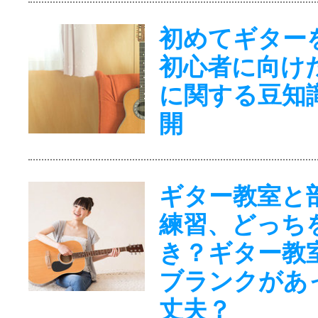
初めてギター
初心者に向け
に関する豆知
開
ギター教室と
練習、どっち
き？ギター教
ブランクがあ
丈夫？