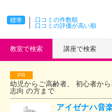
体験レッス
口コミの件数順
標準
口コミの評価が高い順
やりたいこ
教室で検索
講座で検索
特集をみる
PR
グッドスク
幼児からご高齢者、 初心者から
志向 の方まで
掲載のお問
アイゼナハ音楽