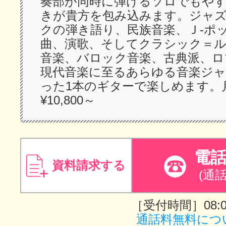
奏部が同時に弾けるソロでもや
きが貴方を包み込みます。ジャ
クの弾き語り、民族音楽、Ｊ-ポ
曲、演歌、そしてクラシック＝
音楽、バロック音楽、古典派、ロ
現代音楽に至るあらゆる音楽ジ
った1本のギターで楽しめます。
¥10,800～
電
資料請求する
(通
［受付時間］08:00
通話料無料につ