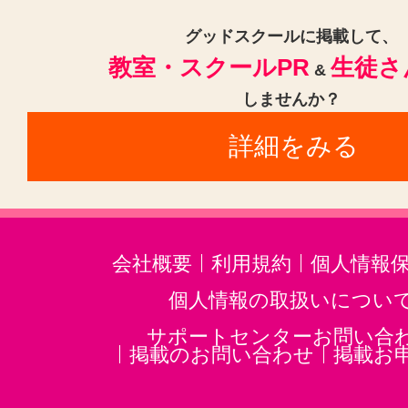
上野御徒町駅(1)
蓮沼駅(1)
東京
金町駅(1)
千歳烏山駅(1)
赤羽岩
グッドスクールに掲載して、
教室・スクールPR
生徒さ
&
水道橋駅(1)
神泉駅(1)
京成金町
しませんか？
東長崎駅(1)
東中野駅(1)
詳細をみる
会社概要
利用規約
個人情報
個人情報の取扱いについ
サポートセンターお問い合
掲載のお問い合わせ
掲載お