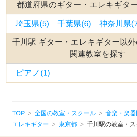
都道府県のギター・エレキギタ
若林駅(東京)(3)
緑が丘駅(東京)(3
埼玉県(5)
千葉県(6)
神奈川県(7
池ノ上駅(3)
新御茶ノ水駅(3)
恵比寿駅(東京)(3)
九品仏駅(3)
千川駅 ギター・エレキギター以外
町田駅(3)
中目黒駅(3)
三軒茶屋
関連教室を探す
有楽町駅(3)
世田谷代田駅(3)
立
ピアノ(1)
代官山駅(3)
吉祥寺駅(3)
駒沢大
銀座駅(3)
自由が丘駅(東京)(3)
西武新宿駅(1)
蒲田駅(東京)(1)
新大久保駅(1)
京急蒲田駅(1)
TOP
全国の教室・スクール
音楽・楽器
新線池袋駅(1)
綾瀬駅(1)
赤羽駅
エレキギター
東京都
千川駅の教室・ス